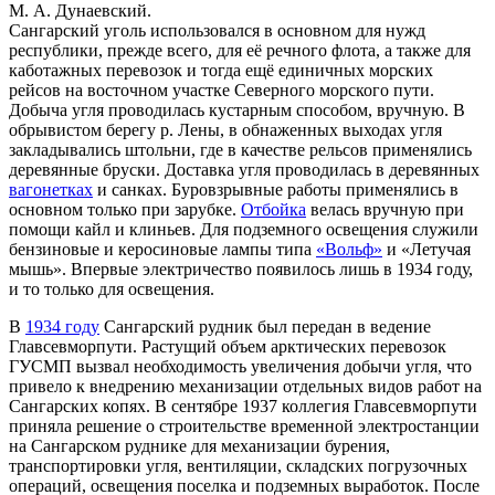
М. А. Дунаевский.
Сангарский уголь использовался в основном для нужд
республики, прежде всего, для её речного флота, а также для
каботажных перевозок и тогда ещё единичных морских
рейсов на восточном участке Северного морского пути.
Добыча угля проводилась кустарным способом, вручную. В
обрывистом берегу р. Лены, в обнаженных выходах угля
закладывались штольни, где в качестве рельсов применялись
деревянные бруски. Доставка угля проводилась в деревянных
вагонетках
и санках. Буровзрывные работы применялись в
основном только при зарубке.
Отбойка
велась вручную при
помощи кайл и клиньев. Для подземного освещения служили
бензиновые и керосиновые лампы типа
«Вольф»
и «Летучая
мышь». Впервые электричество появилось лишь в 1934 году,
и то только для освещения.
В
1934 году
Сангарский рудник был передан в ведение
Главсевморпути. Растущий объем арктических перевозок
ГУСМП вызвал необходимость увеличения добычи угля, что
привело к внедрению механизации отдельных видов работ на
Сангарских копях. В сентябре 1937 коллегия Главсевморпути
приняла решение о строительстве временной электростанции
на Сангарском руднике для механизации бурения,
транспортировки угля, вентиляции, складских погрузочных
операций, освещения поселка и подземных выработок. После