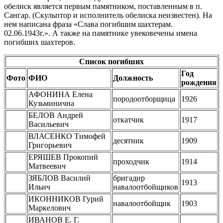
обелиск является первым памятником, поставленным в п.
Сангар. (Скульптор и исполнитель обелиска неизвестен). На
нем написана фраза «Слава погибшим шахтерам.
02.06.1943г.». А также на памятнике увековечены имена
погибших шахтеров.
Список погибших
Год
Фото
ФИО
Должность
рождения
АФОНИНА Елена
породоотборщица
1926
Кузьминична
БЕЛОВ Андрей
откатчик
1917
Васильевич
ВЛАСЕНКО Тимофей
десятник
1909
Григорьевич
ЕРЯШЕВ Прокопий
проходчик
1914
Матвеевич
ЗЯБЛОВ Василий
бригадир
1913
Ильич
навалоотбойщиков
ИКОННИКОВ Гурий
навалоотбойщик
1903
Маркелович
ИВАНОВ Е. Г.