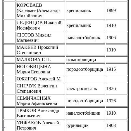
КОРОВАЕВ
(Караваев)Александр
крепильщик
1899
Михайлович
ЛЕДЕНЦОВ Николай
крепильщик
1910
Иосифович
ЛЮТОВ Михаил
навалоотбойщик
1906
Матвеевич
МАКЕЕВ Прокопий
1919
Степанович
МАЛКОВА Г. П.
осланцовщица
НОГОВИЦЫНА
породоотборщица
1915
Мария Егоровна
ОЖИГОВ Алексей М.
СИНЧУК Валентин
электрослесарь
1926
Степанович
СЕМИЧАСНЫХ
породоотборщица
1926
Мария Афанасьевна
ТРЫКОВ Александр
навалоотбойщик
1910
Васильевич
УНЖАКОВ Алексей
бурильщик
1908
Петрович