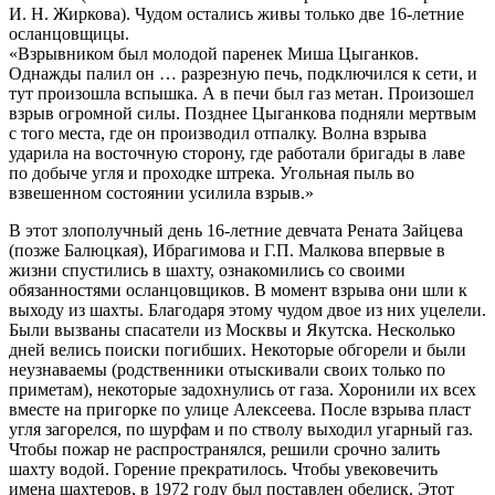
И. Н. Жиркова). Чудом остались живы только две 16-летние
осланцовщицы.
«Взрывником был молодой паренек Миша Цыганков.
Однажды палил он … разрезную печь, подключился к сети, и
тут произошла вспышка. А в печи был газ метан. Произошел
взрыв огромной силы. Позднее Цыганкова подняли мертвым
с того места, где он производил отпалку. Волна взрыва
ударила на восточную сторону, где работали бригады в лаве
по добыче угля и проходке штрека. Угольная пыль во
взвешенном состоянии усилила взрыв.»
В этот злополучный день 16-летние девчата Рената Зайцева
(позже Балюцкая), Ибрагимова и Г.П. Малкова впервые в
жизни спустились в шахту, ознакомились со своими
обязанностями осланцовщиков. В момент взрыва они шли к
выходу из шахты. Благодаря этому чудом двое из них уцелели.
Были вызваны спасатели из Москвы и Якутска. Несколько
дней велись поиски погибших. Некоторые обгорели и были
неузнаваемы (родственники отыскивали своих только по
приметам), некоторые задохнулись от газа. Хоронили их всех
вместе на пригорке по улице Алексеева. После взрыва пласт
угля загорелся, по шурфам и по стволу выходил угарный газ.
Чтобы пожар не распространялся, решили срочно залить
шахту водой. Горение прекратилось. Чтобы увековечить
имена шахтеров, в 1972 году был поставлен обелиск. Этот