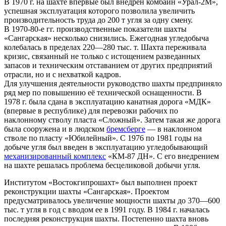
В 1970 г. на шахте впервые был внедрен комбайн «Урал-2М»,
успешная эксплуатация которого позволила увеличить
производительность труда до 200 т угля за одну смену.
В 1970-80-е гг. производственные показатели шахты
«Сангарская» несколько снизились. Ежегодная угледобыча
колебалась в пределах 220—280 тыс. т. Шахта переживала
кризис, связанный не только с истощением разведанных
запасов и техническим отставанием от других предприятий
отрасли, но и с нехваткой кадров.
Для улучшения деятельности руководство шахты предприняло
ряд мер по повышению её технической оснащенности. В
1978 г. была сдана в эксплуатацию канатная дорога «МДК»
(впервые в республике) для перевозки рабочих по
наклонному стволу пласта «Сложный». Затем такая же дорога
была сооружена и в людском
бремсберге
— в наклонном
стволе по пласту «Юбилейный». С 1976 по 1981 годы на
добыче угля был введен в эксплуатацию угледобывающий
механизированный комплекс
«КМ-87 ДН». С его внедрением
на шахте решалась проблема бесцеликовой добычи угля.
Институтом «Востокгипрошахт» был выполнен проект
реконструкции шахты «Сангарская». Проектом
предусматривалось увеличение мощности шахты до 370—600
тыс. т угля в год с вводом ее в 1991 году. В 1984 г. началась
последняя реконструкция шахты. Постепенно шахта вновь