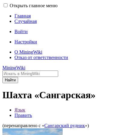
Открыть главное меню
Главная
Случайная
Войти
Настройки
О MiningWiki
Отказ от ответственности
MiningWiki
Найти
Шахта «Сангарская»
Язык
Править
(перенаправлено с «
Сангарский рудник
»)