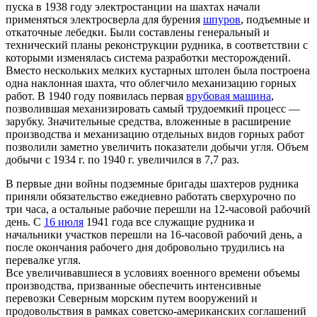
пуска в 1938 году электростанции на шахтах начали
применяться электросверла для бурения
шпуров
, подъемные и
откаточные лебедки. Были составлены генеральный и
технический планы реконструкции рудника, в соответствии с
которыми изменялась система разработки месторождений.
Вместо нескольких мелких кустарных штолен была построена
одна наклонная шахта, что облегчило механизацию горных
работ. В 1940 году появилась первая
врубовая машина
,
позволившая механизировать самый трудоемкий процесс —
зарубку. Значительные средства, вложенные в расширение
производства и механизацию отдельных видов горных работ
позволили заметно увеличить показатели добычи угля. Объем
добычи с 1934 г. по 1940 г. увеличился в 7,7 раз.
В первые дни войны подземные бригады шахтеров рудника
приняли обязательство ежедневно работать сверхурочно по
три часа, а остальные рабочие перешли на 12-часовой рабочий
день. С
16 июля
1941 года все служащие рудника и
начальники участков перешли на 16-часовой рабочий день, а
после окончания рабочего дня добровольно трудились на
перевалке угля.
Все увеличивавшиеся в условиях военного времени объемы
производства, призванные обеспечить интенсивные
перевозки Северным морским путем вооружений и
продовольствия в рамках советско-американских соглашений