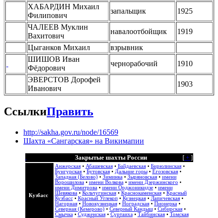
ХАБАРДИН Михаил
запальщик
1925
Филипович
ЧАЛЕЕВ Муклин
навалоотбойщик
1919
Вахитович
Цыганков Михаил
взрывник
ШИШОВ Иван
чернорабочий
1910
Фёдорович
ЭВЕРСТОВ Дорофей
1903
Иванович
Ссылки
Править
http://sakha.gov.ru/node/16569
Шахта «Сангарская» на Викимапии
Закрытые шахты России
[
+
]
Анжерская
•
Абашевская
•
Байдаевская
•
Бирюлинская
•
Бунгурская
•
Бутовская
•
Дальние горы
•
Егозовская
•
Западная (Белово)
•
Зиминка
•
Зыряновская
•
имени
Ворошилова
•
имени Волкова
•
имени Дзержинского
•
имени Димитрова
•
имени Орджоникидзе
•
имени
Шевякова
•
Кольчугинская
•
Краснокаменская
•
Красный
Кузбасс
Кузбасс
•
Красный Углекоп
•
Кузнецкая
•
Лапичевская
•
Нагорная
•
Новокузнецкая
•
Ноградская
•
Пионерка
•
Северная (Кемерово)
•
Северный Кандыш
•
Сибирская
•
Смычка
•
Судженская
•
Суртаиха
•
Тайбинская
•
Томская