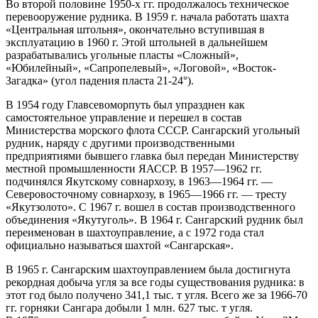
Во второй половине 1950-х гг. продолжалось техническое
перевооружение рудника. В 1959 г. начала работать шахта
«Центральная штольня», окончательно вступившая в
эксплуатацию в 1960 г. Этой штольней в дальнейшем
разрабатывались угольные пласты «Сложный»,
«Юбилейный», «Сапропелевый», «Логовой», «Восток-
Загадка» (угол падения пласта 21-24°).
В 1954 году Главсевоморпуть был упразднен как
самостоятельное управление и перешел в состав
Министерства морского флота СССР. Сангарский угольный
рудник, наряду с другими производственными
предприятиями бывшего главка был передан Министерству
местной промышленности ЯАССР. В 1957—1962 гг.
подчинялся Якутскому совнархозу, в 1963—1964 гг. —
Северовосточному совнархозу, в 1965—1966 гг. — тресту
«Якутзолото». С 1967 г. вошел в состав производственного
объединения «Якутуголь». В 1964 г. Сангарский рудник был
переименован в шахтоуправление, а с 1972 года стал
официально называться шахтой «Сангарская».
В 1965 г. Сангарским шахтоуправлением была достигнута
рекордная добыча угля за все годы существования рудника: в
этот год было получено 341,1 тыс. т угля. Всего же за 1966-70
гг. горняки Сангара добыли 1 млн. 627 тыс. т угля.