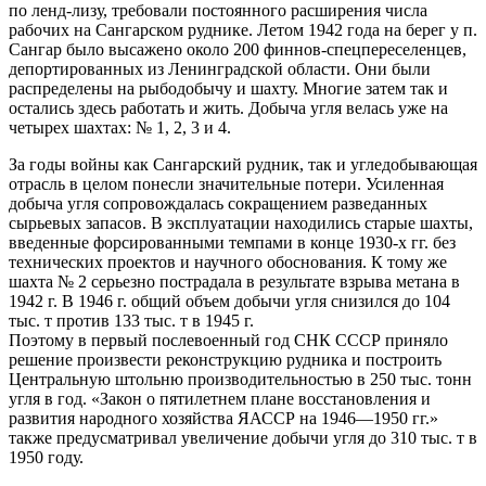
по ленд-лизу, требовали постоянного расширения числа
рабочих на Сангарском руднике. Летом 1942 года на берег у п.
Сангар было высажено около 200 финнов-спецпереселенцев,
депортированных из Ленинградской области. Они были
распределены на рыбодобычу и шахту. Многие затем так и
остались здесь работать и жить. Добыча угля велась уже на
четырех шахтах: № 1, 2, 3 и 4.
За годы войны как Сангарский рудник, так и угледобывающая
отрасль в целом понесли значительные потери. Усиленная
добыча угля сопровождалась сокращением разведанных
сырьевых запасов. В эксплуатации находились старые шахты,
введенные форсированными темпами в конце 1930-х гг. без
технических проектов и научного обоснования. К тому же
шахта № 2 серьезно пострадала в результате взрыва метана в
1942 г. В 1946 г. общий объем добычи угля снизился до 104
тыс. т против 133 тыс. т в 1945 г.
Поэтому в первый послевоенный год СНК СССР приняло
решение произвести реконструкцию рудника и построить
Центральную штольню производительностью в 250 тыс. тонн
угля в год. «Закон о пятилетнем плане восстановления и
развития народного хозяйства ЯАССР на 1946—1950 гг.»
также предусматривал увеличение добычи угля до 310 тыс. т в
1950 году.