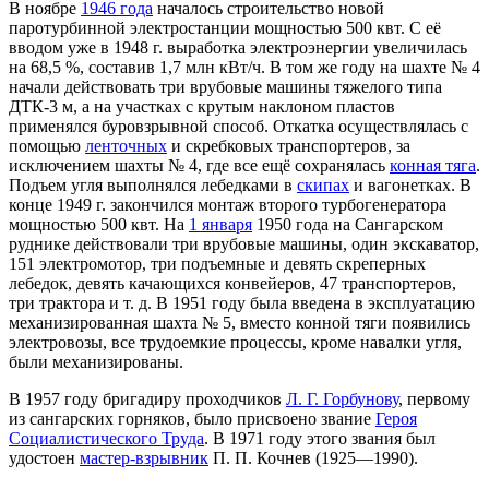
В ноябре
1946 года
началось строительство новой
паротурбинной электростанции мощностью 500 квт. С её
вводом уже в 1948 г. выработка электроэнергии увеличилась
на 68,5 %, составив 1,7 млн кВт/ч. В том же году на шахте № 4
начали действовать три врубовые машины тяжелого типа
ДТК-3 м, а на участках с крутым наклоном пластов
применялся буровзрывной способ. Откатка осуществлялась с
помощью
ленточных
и скребковых транспортеров, за
исключением шахты № 4, где все ещё сохранялась
конная тяга
.
Подъем угля выполнялся лебедками в
скипах
и вагонетках. В
конце 1949 г. закончился монтаж второго турбогенератора
мощностью 500 квт. На
1 января
1950 года на Сангарском
руднике действовали три врубовые машины, один экскаватор,
151 электромотор, три подъемные и девять скреперных
лебедок, девять качающихся конвейеров, 47 транспортеров,
три трактора и т. д. В 1951 году была введена в эксплуатацию
механизированная шахта № 5, вместо конной тяги появились
электровозы, все трудоемкие процессы, кроме навалки угля,
были механизированы.
В 1957 году бригадиру проходчиков
Л. Г. Горбунову
, первому
из сангарских горняков, было присвоено звание
Героя
Социалистического Труда
. В 1971 году этого звания был
удостоен
мастер-взрывник
П. П. Кочнев (1925—1990).