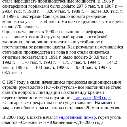
стала наращивать производственные мощности. В 1986 г.
сангарскими горняками было добыто 297,5 тыс. т, в 1987 г. —
290,4 тыс. т, 1988 г. — 320,9 тыс. т, 1989 г. — более 320 тыс. т.
В 1990 г. шахтерами Сангара было добыто рекордное
количество угля — 354 тыс. т. На шахте трудилось в это время
около 770 человек.
Однако начавшиеся в 1990-е гг. рыночные реформы,
вызвавшие затяжной структурный кризис российской
экономики, остановили относительно устойчивое и
поступательное развитие шахты. Как результат наметившейся
стагнации производства из года в год стали снижаться
отчетные показатели: в 1991 г. было добыто 243,9 тыс. т,
1992 г. — 170 тыс. т, 1993 г. — 175,7 тыс. т, 1994 г. — 144,2
тыс. т, 1995 г. — 103 тыс. т, 1996 г. — 93,8 тыс. т, 1997 г. —
68,5 тыс. т.
С 1997 году в связи начавшимся процессом акционирования
отрасли руководство ПО «Якутуголь» все настойчивее стало
ставить вопрос о ликвидации шахты ввиду крайней
нерентабельности её эксплуатации.
1 августа
1998 года
«Сангарская» прекратила свое существование. На момент
закрытия общие запасы шахты составляли 20 млн тонн угля.
В 2000 году в шахте начался
эндогенный пожар
, горел уголь
пластов «Сложный» и «Юбилейный». До 2005 года