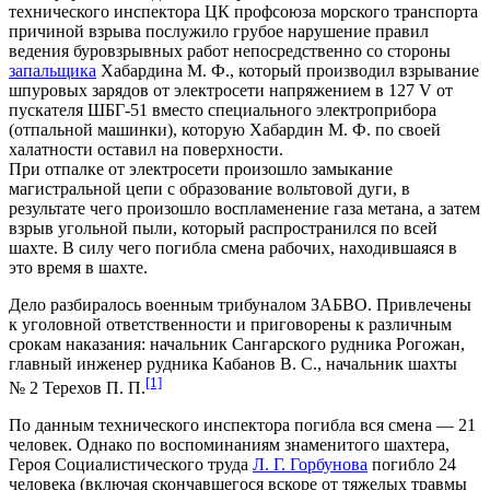
технического инспектора ЦК профсоюза морского транспорта
причиной взрыва послужило грубое нарушение правил
ведения буровзрывных работ непосредственно со стороны
запальщика
Хабардина М. Ф., который производил взрывание
шпуровых зарядов от электросети напряжением в 127 V от
пускателя ШБГ-51 вместо специального электроприбора
(отпальной машинки), которую Хабардин М. Ф. по своей
халатности оставил на поверхности.
При отпалке от электросети произошло замыкание
магистральной цепи с образование вольтовой дуги, в
результате чего произошло воспламенение газа метана, а затем
взрыв угольной пыли, который распространился по всей
шахте. В силу чего погибла смена рабочих, находившаяся в
это время в шахте.
Дело разбиралось военным трибуналом ЗАБВО. Привлечены
к уголовной ответственности и приговорены к различным
срокам наказания: начальник Сангарского рудника Рогожан,
главный инженер рудника Кабанов В. С., начальник шахты
[1]
№ 2 Терехов П. П.
По данным технического инспектора погибла вся смена — 21
человек. Однако по воспоминаниям знаменитого шахтера,
Героя Социалистического труда
Л. Г. Горбунова
погибло 24
человека (включая скончавшегося вскоре от тяжелых травмы