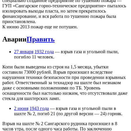
специально созданное предприятие по тушению пожара —
ГУП «Сангарское горно-техническое предприятие» пыталось
изолировать выходы пласта, но затем прекратилось
финансирование, и вся работа по тушению пожара была
приостановлена.
К июню 2013 пожар еще не потушен.
Аварии
Править
27 января
1932 года
— взрыв газа и угольной пыли,
погибло 11 человек.
Копи были выведены из строя на 1,5 месяца, убытки
составили 73000 рублей. Взрыв произошел вследствие
нарушения техники безопасности при проведении взрывных
работ. Ответственный за технадзор на шахте был незнаком
даже с основными положениями по ТБ. Уровень
оснащенности был настолько низким, что отсутствовали даже
стекла для шахтерских ламп.
2 июня
1943 года
— взрыв газа и угольной пыли в
шахте № 2, погиб 21 (по другой версии — 24) горняк.
Взрыв на шахте № 2 Сангарского рудника произошел в 8
часов утра, после одного часа работы. По заключению