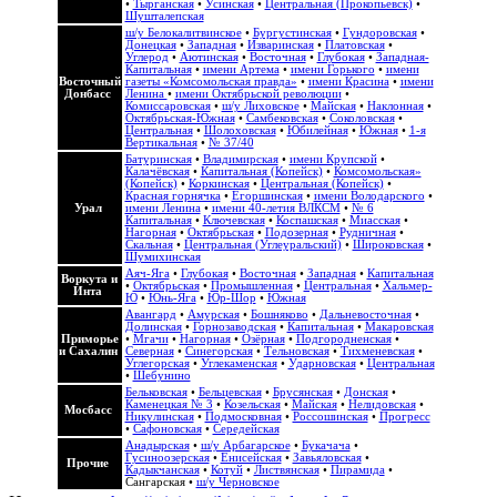
•
Тырганская
•
Усинская
•
Центральная (Прокопьевск)
•
Шушталепская
ш/у Белокалитвинское
•
Бургустинская
•
Гундоровская
•
Донецкая
•
Западная
•
Изваринская
•
Платовская
•
Углерод
•
Аютинская
•
Восточная
•
Глубокая
•
Западная-
Капитальная
•
имени Артема
•
имени Горького
•
имени
Восточный
газеты «Комсомольская правда»
•
имени Красина
•
имени
Донбасс
Ленина
•
имени Октябрьской революции
•
Комиссаровская
•
ш/у Лиховское
•
Майская
•
Наклонная
•
Октябрьская-Южная
•
Самбековская
•
Соколовская
•
Центральная
•
Шолоховская
•
Юбилейная
•
Южная
•
1-я
Вертикальная
•
№ 37/40
Батуринская
•
Владимирская
•
имени Крупской
•
Калачёвская
•
Капитальная (Копейск)
•
Комсомольская»
(Копейск)
•
Коркинская
•
Центральная (Копейск)
•
Красная горнячка
•
Егоршинская
•
имени Володарского
•
Урал
имени Ленина
•
имени 40-летия ВЛКСМ
•
№ 6
Капитальная
•
Ключевская
•
Коспашская
•
Миасская
•
Нагорная
•
Октябрьская
•
Подозерная
•
Рудничная
•
Скальная
•
Центральная (Углеуральский)
•
Широковская
•
Шумихинская
Аяч-Яга
•
Глубокая
•
Восточная
•
Западная
•
Капитальная
Воркута и
•
Октябрьская
•
Промышленная
•
Центральная
•
Хальмер-
Инта
Ю
•
Юнь-Яга
•
Юр-Шор
•
Южная
Авангард
•
Амурская
•
Бошняково
•
Дальневосточная
•
Долинская
•
Горнозаводская
•
Капитальная
•
Макаровская
Приморье
•
Мгачи
•
Нагорная
•
Озёрная
•
Подгородненская
•
и Сахалин
Северная
•
Синегорская
•
Тельновская
•
Тихменевская
•
Углегорская
•
Углекаменская
•
Ударновская
•
Центральная
•
Шебунино
Бельковская
•
Бельцевская
•
Брусянская
•
Донская
•
Каменецкая № 3
•
Козельская
•
Майская
•
Нелидовская
•
Мосбасс
Никулинская
•
Подмосковная
•
Россошинская
•
Прогресс
•
Сафоновская
•
Середейская
Анадырская
•
ш/у Арбагарское
•
Букачача
•
Гусиноозерская
•
Енисейская
•
Завьяловская
•
Прочие
Кадыкчанская
•
Котуй
•
Листвянская
•
Пирамида
•
Сангарская
•
ш/у Черновское