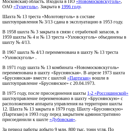
Московская) область. Входила в ПО
«Новомосковскуголь»
,
ОАО
«Тулауголь»
. Закрыта в
1996 году
.
Шахта № 13 треста «Молотовуголь» в составе
шахтоуправления № 3/13 сдана в эксплуатацию в 1953 году.
В 1958 шахта № 3 закрыта в связи с отработкой запасов, в
1959 шахты № 4 и № 13 треста «Узловскуголь» объединены в
шахту № 4/13.
В 1967 шахта № 4/13 переименована в шахту № 13 треста
«Узловскуголь» .
В 1971 году шахта № 13 комбината «Новомосковскуголь»
переименована в шахту «Бруснянская». В апреле 1973 шахта
«Бруснянская» вместе с шахтой
«Партизан»
вошли в
шахтоуправление «Бруснянское» с 20.04.1973.
В 1975 году, после присоединения шахты
1-2 «Россошинской»
шахтоуправление переименовано в шахту «Бруснянскую» с
расположением аппарата управления на территории шахты
12. Шахта № 13 закрыта в 1979 году. Шахту «Бруснянскую»
(Партизан) в 1993 году перед закрытием административно
присоединили к шахте
«Дубовская»
.
За период работы добыто 9 млн. 800 тыс. тонн угля. По