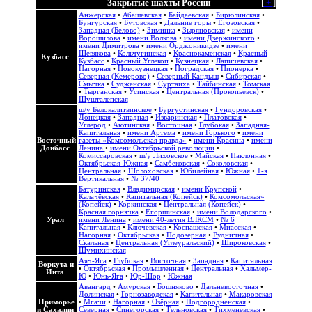
Закрытые шахты России
[
+
]
Анжерская
•
Абашевская
•
Байдаевская
•
Бирюлинская
•
Бунгурская
•
Бутовская
•
Дальние горы
•
Егозовская
•
Западная (Белово)
•
Зиминка
•
Зыряновская
•
имени
Ворошилова
•
имени Волкова
•
имени Дзержинского
•
имени Димитрова
•
имени Орджоникидзе
•
имени
Шевякова
•
Кольчугинская
•
Краснокаменская
•
Красный
Кузбасс
Кузбасс
•
Красный Углекоп
•
Кузнецкая
•
Лапичевская
•
Нагорная
•
Новокузнецкая
•
Ноградская
•
Пионерка
•
Северная (Кемерово)
•
Северный Кандыш
•
Сибирская
•
Смычка
•
Судженская
•
Суртаиха
•
Тайбинская
•
Томская
•
Тырганская
•
Усинская
•
Центральная (Прокопьевск)
•
Шушталепская
ш/у Белокалитвинское
•
Бургустинская
•
Гундоровская
•
Донецкая
•
Западная
•
Изваринская
•
Платовская
•
Углерод
•
Аютинская
•
Восточная
•
Глубокая
•
Западная-
Капитальная
•
имени Артема
•
имени Горького
•
имени
Восточный
газеты «Комсомольская правда»
•
имени Красина
•
имени
Донбасс
Ленина
•
имени Октябрьской революции
•
Комиссаровская
•
ш/у Лиховское
•
Майская
•
Наклонная
•
Октябрьская-Южная
•
Самбековская
•
Соколовская
•
Центральная
•
Шолоховская
•
Юбилейная
•
Южная
•
1-я
Вертикальная
•
№ 37/40
Батуринская
•
Владимирская
•
имени Крупской
•
Калачёвская
•
Капитальная (Копейск)
•
Комсомольская»
(Копейск)
•
Коркинская
•
Центральная (Копейск)
•
Красная горнячка
•
Егоршинская
•
имени Володарского
•
Урал
имени Ленина
•
имени 40-летия ВЛКСМ
•
№ 6
Капитальная
•
Ключевская
•
Коспашская
•
Миасская
•
Нагорная
•
Октябрьская
•
Подозерная
•
Рудничная
•
Скальная
•
Центральная (Углеуральский)
•
Широковская
•
Шумихинская
Аяч-Яга
•
Глубокая
•
Восточная
•
Западная
•
Капитальная
Воркута и
•
Октябрьская
•
Промышленная
•
Центральная
•
Хальмер-
Инта
Ю
•
Юнь-Яга
•
Юр-Шор
•
Южная
Авангард
•
Амурская
•
Бошняково
•
Дальневосточная
•
Долинская
•
Горнозаводская
•
Капитальная
•
Макаровская
Приморье
•
Мгачи
•
Нагорная
•
Озёрная
•
Подгородненская
•
и Сахалин
Северная
•
Синегорская
•
Тельновская
•
Тихменевская
•