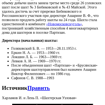
объему добычи шахта заняла третье место среди 26 узловских
шахт после шахт № 3 Бибиковской и № 43 Майской. Этого
удалось достичь за счет прирезки Бибиковского и
Россошинского участков при директоре Ашарине В. Ф., что
позволило продлить работу шахты на 24 года. Шахта стала
единственной в комбинате
«Новомосковскуголь»
,
построившей хозяйственным способом 4 многоквартирных
дома для шахтеров в поселке Партизан.
Директора (начальники) шахты:
Голяховский Б. В. — 1953—28.11.1953 г.
Еркин Н. А. — 1953—1960 гг.
Локшин Л. Б. — 1963—1969 гг.
Левков А. И. — 1969—1970 гг.
После объединения шахт «Партизан» и «Брусянская»
директором шахтоуправления был назначен Ашарин
Виктор Филиппович — по 1986 год.
Сафонов С. В. 1988—1993
Источник
Править
Харламов И. и Лень П. «Шахтерская Узловая»