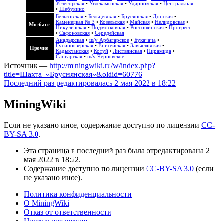
Углегорская
•
Углекаменская
•
Ударновская
•
Центральная
•
Шебунино
Бельковская
•
Бельцевская
•
Брусянская
•
Донская
•
Каменецкая № 3
•
Козельская
•
Майская
•
Нелидовская
•
Мосбасс
Никулинская
•
Подмосковная
•
Россошинская
•
Прогресс
•
Сафоновская
•
Середейская
Анадырская
•
ш/у Арбагарское
•
Букачача
•
Гусиноозерская
•
Енисейская
•
Завьяловская
•
Прочие
Кадыкчанская
•
Котуй
•
Листвянская
•
Пирамида
•
Сангарская
•
ш/у Черновское
Источник —
http://miningwiki.ru/w/index.php?
title=Шахта_«Бруснянская»&oldid=60776
Последний раз редактировалась 2 мая 2022 в 18:22
MiningWiki
Если не указано иное, содержание доступно по лицензии
CC-
BY-SA 3.0
.
Эта страница в последний раз была отредактирована 2
мая 2022 в 18:22.
Содержание доступно по лицензии
CC-BY-SA 3.0
(если
не указано иное).
Политика конфиденциальности
О MiningWiki
Отказ от ответственности
Настольная версия