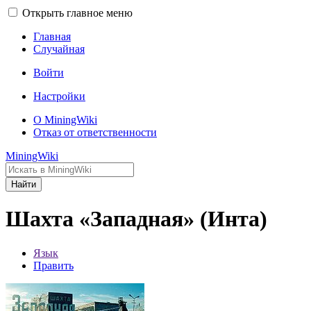
Открыть главное меню
Главная
Случайная
Войти
Настройки
О MiningWiki
Отказ от ответственности
MiningWiki
Найти
Шахта «Западная» (Инта)
Язык
Править