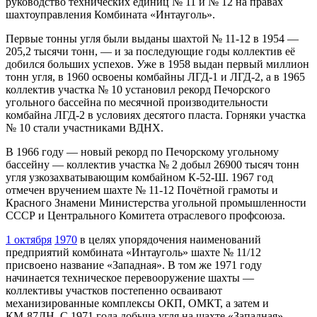
руководство технических единиц № 11 и № 12 на правах
шахтоуправления Комбината «Интауголь».
Первые тонны угля были выданы шахтой № 11‑12 в 1954 —
205,2 тысячи тонн, — и за последующие годы коллектив её
добился больших успехов. Уже в 1958 выдан первый миллион
тонн угля, в 1960 освоены комбайны ЛГД‑1 и ЛГД‑2, а в 1965
коллектив участка № 10 установил рекорд Печорского
угольного бассейна по месячной производительности
комбайна ЛГД‑2 в условиях десятого пласта. Горняки участка
№ 10 стали участниками ВДНХ.
В 1966 году — новый рекорд по Печорскому угольному
бассейну — коллектив участка № 2 добыл 26900 тысяч тонн
угля узкозахватывающим комбайном К‑52-Ш. 1967 год
отмечен вручением шахте № 11‑12 Почётной грамоты и
Красного Знамени Министерства угольной промышленности
СССР и Центрального Комитета отраслевого профсоюза.
1 октября
1970
в целях упорядочения наименований
предприятий комбината «Интауголь» шахте № 11/12
присвоено название «Западная». В том же 1971 году
начинается техническое перевооружение шахты —
коллективы участков постепенно осваивают
механизированные комплексы ОКП, ОМКТ, а затем и
КМ‑87ДН. С 1971 года добыча угля на шахте «Западная»