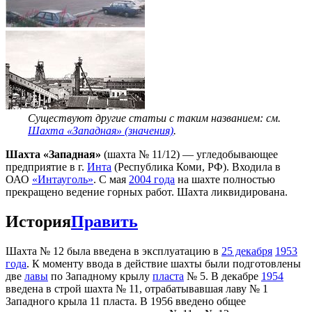
Существуют другие статьи с таким названием: см.
Шахта «Западная» (значения)
.
Шахта «Западная»
(шахта № 11/12) — угледобывающее
предприятие в г.
Инта
(Республика Коми, РФ). Входила в
ОАО
«Интауголь»
. С мая
2004 года
на шахте полностью
прекращено ведение горных работ. Шахта ликвидирована.
История
Править
Шахта № 12 была введена в эксплуатацию в
25 декабря
1953
года
. К моменту ввода в действие шахты были подготовлены
две
лавы
по Западному крылу
пласта
№ 5. В декабре
1954
введена в строй шахта № 11, отрабатывавшая лаву № 1
Западного крыла 11 пласта. В 1956 введено общее