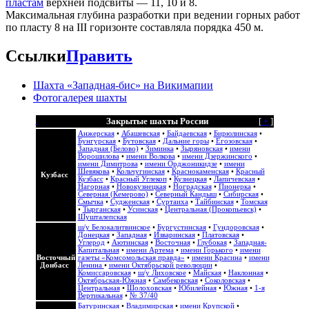
пластам
верхней подсвиты — 11, 10 и 8.
Максимальная глубина разработки при ведении горных работ
по пласту 8 на III горизонте составляла порядка 450 м.
Ссылки
Править
Шахта «Западная-бис» на Викимапии
Фотогалерея шахты
Закрытые шахты России
[
+
]
Анжерская
•
Абашевская
•
Байдаевская
•
Бирюлинская
•
Бунгурская
•
Бутовская
•
Дальние горы
•
Егозовская
•
Западная (Белово)
•
Зиминка
•
Зыряновская
•
имени
Ворошилова
•
имени Волкова
•
имени Дзержинского
•
имени Димитрова
•
имени Орджоникидзе
•
имени
Шевякова
•
Кольчугинская
•
Краснокаменская
•
Красный
Кузбасс
Кузбасс
•
Красный Углекоп
•
Кузнецкая
•
Лапичевская
•
Нагорная
•
Новокузнецкая
•
Ноградская
•
Пионерка
•
Северная (Кемерово)
•
Северный Кандыш
•
Сибирская
•
Смычка
•
Судженская
•
Суртаиха
•
Тайбинская
•
Томская
•
Тырганская
•
Усинская
•
Центральная (Прокопьевск)
•
Шушталепская
ш/у Белокалитвинское
•
Бургустинская
•
Гундоровская
•
Донецкая
•
Западная
•
Изваринская
•
Платовская
•
Углерод
•
Аютинская
•
Восточная
•
Глубокая
•
Западная-
Капитальная
•
имени Артема
•
имени Горького
•
имени
Восточный
газеты «Комсомольская правда»
•
имени Красина
•
имени
Донбасс
Ленина
•
имени Октябрьской революции
•
Комиссаровская
•
ш/у Лиховское
•
Майская
•
Наклонная
•
Октябрьская-Южная
•
Самбековская
•
Соколовская
•
Центральная
•
Шолоховская
•
Юбилейная
•
Южная
•
1-я
Вертикальная
•
№ 37/40
Батуринская
•
Владимирская
•
имени Крупской
•