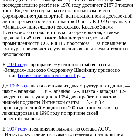
последовательно растёт и к 1978 году достигает 2187,9 тысячи
тонн. Ещё через год на шахте полностью закончено
формирование транспортной, вентиляционной и доставочной
линий третьего горизонта пластов 10 и 11. В 1979 году шахте
«Западная» присуждено переходящее Красное Знамя
Всесоюзного социалистического соревнования, а также
вручена Почётная грамота Министерства угольной
промышленности СССР и ЦК профсоюза — за повышение
культуры производства, улучшение охраны труда и техники
безопасности.
В
1971 году
горнорабочему очистного забоя шахты
«Западная» Алексею Федоровичу Швейкину присвоено
звание
Героя Социалистического Труда
.
До
1996 года
шахта состояла из двух структурных единиц —
шахт «Западная-11» и «Западная-12». Шахта «Западная-12»
введена в эксплуатацию в 1954 для отработки пластов
нижней подсвиты Интинской свиты — 5, 4 и 3 с
производственной мощностью 500 тыс. тонн угля в год,
ликвидирована в 1996 году по причине своей
нерентабельности.
В
1997 году
предприятие выходит из состава АООТ
«Интауголь», становится самостоятельным предприятием