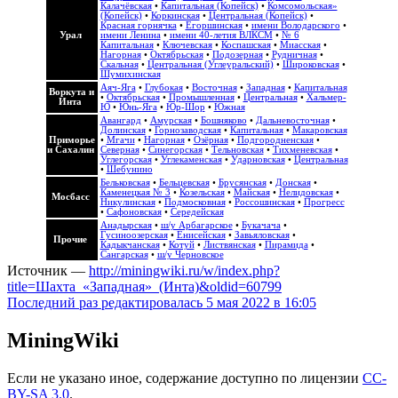
Калачёвская
•
Капитальная (Копейск)
•
Комсомольская»
(Копейск)
•
Коркинская
•
Центральная (Копейск)
•
Красная горнячка
•
Егоршинская
•
имени Володарского
•
Урал
имени Ленина
•
имени 40-летия ВЛКСМ
•
№ 6
Капитальная
•
Ключевская
•
Коспашская
•
Миасская
•
Нагорная
•
Октябрьская
•
Подозерная
•
Рудничная
•
Скальная
•
Центральная (Углеуральский)
•
Широковская
•
Шумихинская
Аяч-Яга
•
Глубокая
•
Восточная
•
Западная
•
Капитальная
Воркута и
•
Октябрьская
•
Промышленная
•
Центральная
•
Хальмер-
Инта
Ю
•
Юнь-Яга
•
Юр-Шор
•
Южная
Авангард
•
Амурская
•
Бошняково
•
Дальневосточная
•
Долинская
•
Горнозаводская
•
Капитальная
•
Макаровская
Приморье
•
Мгачи
•
Нагорная
•
Озёрная
•
Подгородненская
•
и Сахалин
Северная
•
Синегорская
•
Тельновская
•
Тихменевская
•
Углегорская
•
Углекаменская
•
Ударновская
•
Центральная
•
Шебунино
Бельковская
•
Бельцевская
•
Брусянская
•
Донская
•
Каменецкая № 3
•
Козельская
•
Майская
•
Нелидовская
•
Мосбасс
Никулинская
•
Подмосковная
•
Россошинская
•
Прогресс
•
Сафоновская
•
Середейская
Анадырская
•
ш/у Арбагарское
•
Букачача
•
Гусиноозерская
•
Енисейская
•
Завьяловская
•
Прочие
Кадыкчанская
•
Котуй
•
Листвянская
•
Пирамида
•
Сангарская
•
ш/у Черновское
Источник —
http://miningwiki.ru/w/index.php?
title=Шахта_«Западная»_(Инта)&oldid=60799
Последний раз редактировалась 5 мая 2022 в 16:05
MiningWiki
Если не указано иное, содержание доступно по лицензии
CC-
BY-SA 3.0
.