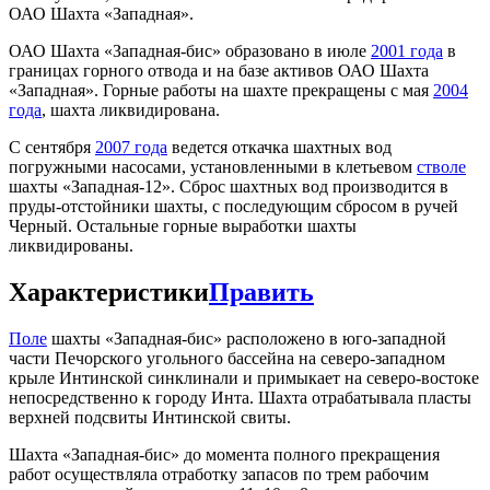
ОАО Шахта «Западная».
ОАО Шахта «Западная-бис» образовано в июле
2001 года
в
границах горного отвода и на базе активов ОАО Шахта
«Западная». Горные работы на шахте прекращены с мая
2004
года
, шахта ликвидирована.
С сентября
2007 года
ведется откачка шахтных вод
погружными насосами, установленными в клетьевом
стволе
шахты «Западная-12». Сброс шахтных вод производится в
пруды-отстойники шахты, с последующим сбросом в ручей
Черный. Остальные горные выработки шахты
ликвидированы.
Характеристики
Править
Поле
шахты «Западная-бис» расположено в юго-западной
части Печорского угольного бассейна на северо-западном
крыле Интинской синклинали и примыкает на северо-востоке
непосредственно к городу Инта. Шахта отрабатывала пласты
верхней подсвиты Интинской свиты.
Шахта «Западная-бис» до момента полного прекращения
работ осуществляла отработку запасов по трем рабочим