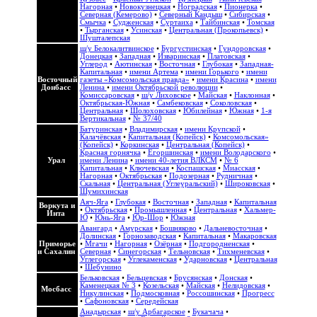
Нагорная
•
Новокузнецкая
•
Ноградская
•
Пионерка
•
Северная (Кемерово)
•
Северный Кандыш
•
Сибирская
•
Смычка
•
Судженская
•
Суртаиха
•
Тайбинская
•
Томская
•
Тырганская
•
Усинская
•
Центральная (Прокопьевск)
•
Шушталепская
ш/у Белокалитвинское
•
Бургустинская
•
Гундоровская
•
Донецкая
•
Западная
•
Изваринская
•
Платовская
•
Углерод
•
Аютинская
•
Восточная
•
Глубокая
•
Западная-
Капитальная
•
имени Артема
•
имени Горького
•
имени
Восточный
газеты «Комсомольская правда»
•
имени Красина
•
имени
Донбасс
Ленина
•
имени Октябрьской революции
•
Комиссаровская
•
ш/у Лиховское
•
Майская
•
Наклонная
•
Октябрьская-Южная
•
Самбековская
•
Соколовская
•
Центральная
•
Шолоховская
•
Юбилейная
•
Южная
•
1-я
Вертикальная
•
№ 37/40
Батуринская
•
Владимирская
•
имени Крупской
•
Калачёвская
•
Капитальная (Копейск)
•
Комсомольская»
(Копейск)
•
Коркинская
•
Центральная (Копейск)
•
Красная горнячка
•
Егоршинская
•
имени Володарского
•
Урал
имени Ленина
•
имени 40-летия ВЛКСМ
•
№ 6
Капитальная
•
Ключевская
•
Коспашская
•
Миасская
•
Нагорная
•
Октябрьская
•
Подозерная
•
Рудничная
•
Скальная
•
Центральная (Углеуральский)
•
Широковская
•
Шумихинская
Аяч-Яга
•
Глубокая
•
Восточная
•
Западная
•
Капитальная
Воркута и
•
Октябрьская
•
Промышленная
•
Центральная
•
Хальмер-
Инта
Ю
•
Юнь-Яга
•
Юр-Шор
•
Южная
Авангард
•
Амурская
•
Бошняково
•
Дальневосточная
•
Долинская
•
Горнозаводская
•
Капитальная
•
Макаровская
Приморье
•
Мгачи
•
Нагорная
•
Озёрная
•
Подгородненская
•
и Сахалин
Северная
•
Синегорская
•
Тельновская
•
Тихменевская
•
Углегорская
•
Углекаменская
•
Ударновская
•
Центральная
•
Шебунино
Бельковская
•
Бельцевская
•
Брусянская
•
Донская
•
Каменецкая № 3
•
Козельская
•
Майская
•
Нелидовская
•
Мосбасс
Никулинская
•
Подмосковная
•
Россошинская
•
Прогресс
•
Сафоновская
•
Середейская
Анадырская
•
ш/у Арбагарское
•
Букачача
•