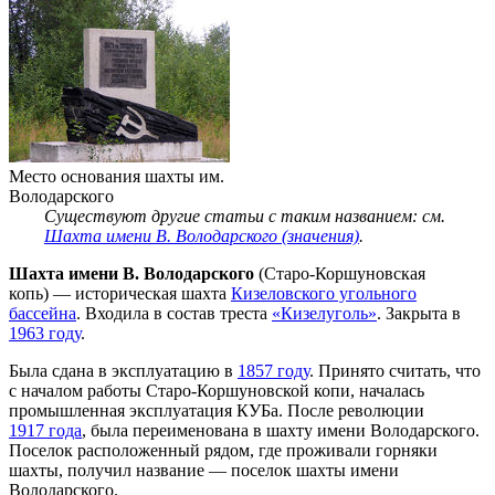
Место основания шахты им.
Володарского
Существуют другие статьи с таким названием: см.
Шахта имени В. Володарского (значения)
.
Шахта имени В. Володарского
(Старо-Коршуновская
копь) — историческая шахта
Кизеловского угольного
бассейна
. Входила в состав треста
«Кизелуголь»
. Закрыта в
1963 году
.
Была сдана в эксплуатацию в
1857 году
. Принято считать, что
с началом работы Старо-Коршуновской копи, началась
промышленная эксплуатация КУБа. После революции
1917 года
, была переименована в шахту имени Володарского.
Поселок расположенный рядом, где проживали горняки
шахты, получил название — поселок шахты имени
Володарского.