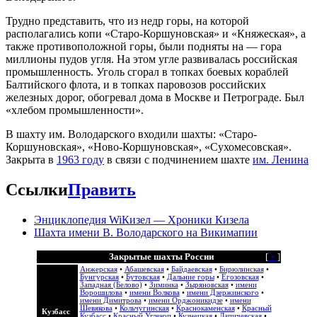
Трудно представить, что из недр горы, на которой
располагались копи «Старо-Коршуновская» и «Княжеская», а
также противоположной горы, были подняты на — гора
миллионы пудов угля. На этом угле развивалась российская
промышленность. Уголь сгорал в топках боевых кораблей
Балтийского флота, и в топках паровозов российских
железных дорог, обогревал дома в Москве и Петрограде. Был
«хлебом промышленности».
В шахту им. Володарского входили шахты: «Старо-
Коршуновская», «Ново-Коршуновская», «Сухомесовская».
Закрыта в
1963 году
в связи с подчинением шахте
им. Ленина
Ссылки
Править
Энциклопедия WiКизел — Хроники Кизела
Шахта имени В. Володарского на Викимапии
Закрытые шахты России
[
+
]
Анжерская
•
Абашевская
•
Байдаевская
•
Бирюлинская
•
Бунгурская
•
Бутовская
•
Дальние горы
•
Егозовская
•
Западная (Белово)
•
Зиминка
•
Зыряновская
•
имени
Ворошилова
•
имени Волкова
•
имени Дзержинского
•
имени Димитрова
•
имени Орджоникидзе
•
имени
Шевякова
•
Кольчугинская
•
Краснокаменская
•
Красный
Кузбасс
Кузбасс
•
Красный Углекоп
•
Кузнецкая
•
Лапичевская
•