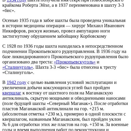
крайкома Роберта Эйхе, а в 1937 переименована в шахту 3-3
«бис».
Осенью 1935 года в забое шахты была проведена уникальная
в истории медицины операция — хирург Михаил Иванович
Никифоров, рискуя жизнью, провел ампутацию ноги
застигнутому обрушением забойщику Корбовскому
С 1928 по 1936 годы шахта находилась в непосредственном
подчинении Прокопьевского рудоуправления. В 1936 году на
базе ликвидированного Прокопьевского рудоуправления было
организовано два треста:
«Прокопьевскуголь»
и
«Сталинуголь»
. Шахта 3-3 «бис» была отнесена к тресту
«Сталинуголь».
В
1942 году
с целью выявления условий эксплуатации и
увеличения добычи коксующихся углей был пройден
квершлаг
к востоку от шахтного поля на Маганакскую
антиклиналь, скрытую мощными и обводненными наносами
(поле будущей шахты «Северный Маганак»). После отработки
пластов Маганакской антиклинали на гор. +215 м.
(абсолютная отметка +230 м.), примерно в одной плоскости с
квершлагом, названным Маганакским, был пройден уклон
№ 6 для отработки этих же пластов на гор. +150 м. За военные
годы и время выполнения работ по реконструкции и