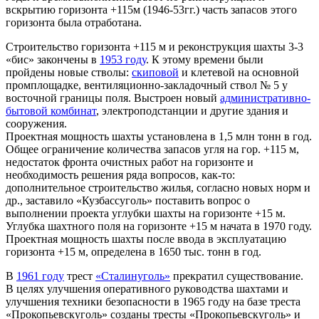
вскрытию горизонта +115м (1946-53гг.) часть запасов этого
горизонта была отработана.
Строительство горизонта +115 м и реконструкция шахты 3-3
«бис» закончены в
1953 году
. К этому времени были
пройдены новые стволы:
скиповой
и клетевой на основной
промплощадке, вентиляционно-закладочный ствол № 5 у
восточной границы поля. Выстроен новый
административно-
бытовой комбинат
, электроподстанции и другие здания и
сооружения.
Проектная мощность шахты установлена в 1,5 млн тонн в год.
Общее ограничение количества запасов угля на гор. +115 м,
недостаток фронта очистных работ на горизонте и
необходимость решения ряда вопросов, как-то:
дополнительное строительство жилья, согласно новых норм и
др., заставило «Кузбассуголь» поставить вопрос о
выполнении проекта углубки шахты на горизонте +15 м.
Углубка шахтного поля на горизонте +15 м начата в 1970 году.
Проектная мощность шахты после ввода в эксплуатацию
горизонта +15 м, определена в 1650 тыс. тонн в год.
В
1961 году
трест
«Сталинуголь»
прекратил существование.
В целях улучшения оперативного руководства шахтами и
улучшения техники безопасности в 1965 году на базе треста
«Прокопьевскуголь» созданы тресты «Прокопьевскуголь» и