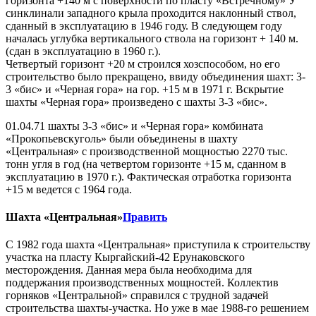
горизонта +140 м с поверхности по пласту «Встречному» У
синклинали западного крыла проходится наклонный ствол,
сданный в эксплуатацию в 1946 году. В следующем году
началась углубка вертикального ствола на горизонт + 140 м.
(сдан в эксплуатацию в 1960 г.).
Четвертый горизонт +20 м строился хозспособом, но его
строительство было прекращено, ввиду объединения шахт: 3-
3 «бис» и «Черная гора» на гор. +15 м в 1971 г. Вскрытие
шахты «Черная гора» произведено с шахты 3-3 «бис».
01.04.71 шахты 3-3 «бис» и «Черная гора» комбината
«Прокопьевскуголь» были объединены в шахту
«Центральная» с производственной мощностью 2270 тыс.
тонн угля в год (на четвертом горизонте +15 м, сданном в
эксплуатацию в 1970 г.). Фактическая отработка горизонта
+15 м ведется с 1964 года.
Шахта «Центральная»
Править
С 1982 года шахта «Центральная» приступила к строительству
участка на пласту Кыргайский-42 Ерунаковского
месторождения. Данная мера была необходима для
поддержания производственных мощностей. Коллектив
горняков «Центральной» справился с трудной задачей
строительства шахты-участка. Но уже в мае 1988-го решением