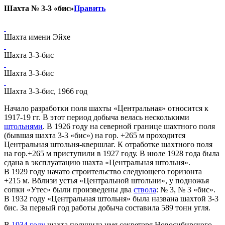
Шахта № 3-3 «бис»
Править
Шахта имени Эйхе
Шахта 3-3-бис
Шахта 3-3-бис
Шахта 3-3-бис, 1966 год
Начало разработки поля шахты «Центральная» относится к
1917-19 гг. В этот период добыча велась несколькими
штольнями
. В 1926 году на северной границе шахтного поля
(бывшая шахта 3-3 «бис») на гор. +265 м проходится
Центральная штольня-квершлаг. К отработке шахтного поля
на гор.+265 м приступили в 1927 году. В июле 1928 года была
сдана в эксплуатацию шахта «Центральная штольня».
В 1929 году начато строительство следующего горизонта
+215 м. Вблизи устья «Центральной штольни», у подножья
сопки «Утес» были произведены два
ствола
: № 3, № 3 «бис».
В 1932 году «Центральная штольня» была названа шахтой 3-3
бис. За первый год работы добыча составила 589 тонн угля.
В
1934 году
шахта получила имя секретаря Новосибирского