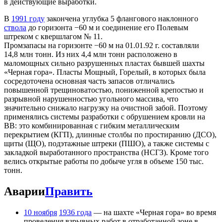
в действующие выработки.
В
1991 году
закончена углубка 5 флангового наклонного
ствола
до горизонта −60 м и соединение его Полевым
штреком с квершлагом № 11.
Промзапасы на горизонте −60 м на 01.01.92 г. составляли
14,8 млн тонн. Из них 4,4 млн тонн расположено в
маломощных сильно разрушенных пластах бывшей шахты
«Черная гора». Пласты Мощный, Горелый, в которых была
сосредоточена основная часть запасов отличались
повышенной трещиноватостью, пониженной крепостью и
разрывной нарушенностью угольного массива, что
значительно снижало нагрузку на очистной забой. Поэтому
применялись системы разработки с обрушением кровли на
ВВ: это комбинированная с гибким металлическим
перекрытием (КГП), длинные столбы по простиранию (ДСО),
щиты (ЩО), подэтажные штреки (ПШО), а также системы с
закладкой выработанного пространства (НСГЗ). Кроме того
велись открытые работы по добыче угля в объеме 150 тыс.
тонн.
Аварии
Править
10 ноября
1936 года
— на шахте «Черная гора» во время
проведения взрывных работ в отработанной зоне в