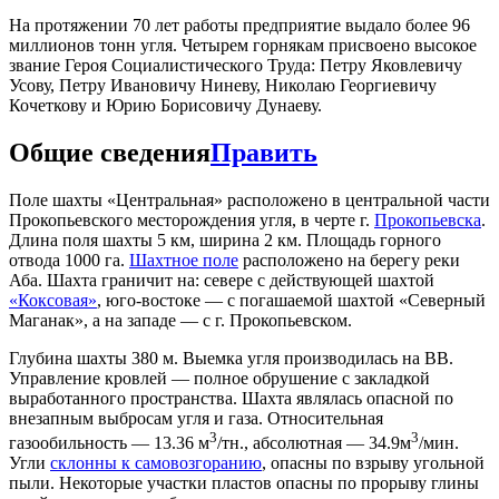
На протяжении 70 лет работы предприятие выдало более 96
миллионов тонн угля. Четырем горнякам присвоено высокое
звание Героя Социалистического Труда: Петру Яковлевичу
Усову, Петру Ивановичу Ниневу, Николаю Георгиевичу
Кочеткову и Юрию Борисовичу Дунаеву.
Общие сведения
Править
Поле шахты «Центральная» расположено в центральной части
Прокопьевского месторождения угля, в черте г.
Прокопьевска
.
Длина поля шахты 5 км, ширина 2 км. Площадь горного
отвода 1000 га.
Шахтное поле
расположено на берегу реки
Аба. Шахта граничит на: севере с действующей шахтой
«Коксовая»
, юго-востоке — с погашаемой шахтой «Северный
Маганак», а на западе — с г. Прокопьевском.
Глубина шахты 380 м. Выемка угля производилась на ВВ.
Управление кровлей — полное обрушение с закладкой
выработанного пространства. Шахта являлась опасной по
внезапным выбросам угля и газа. Относительная
3
3
газообильность — 13.36 м
/тн., абсолютная — 34.9м
/мин.
Угли
склонны к самовозгоранию
, опасны по взрыву угольной
пыли. Некоторые участки пластов опасны по прорыву глины