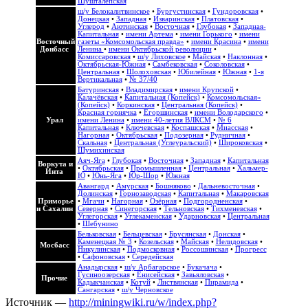
Шушталепская
ш/у Белокалитвинское
•
Бургустинская
•
Гундоровская
•
Донецкая
•
Западная
•
Изваринская
•
Платовская
•
Углерод
•
Аютинская
•
Восточная
•
Глубокая
•
Западная-
Капитальная
•
имени Артема
•
имени Горького
•
имени
Восточный
газеты «Комсомольская правда»
•
имени Красина
•
имени
Донбасс
Ленина
•
имени Октябрьской революции
•
Комиссаровская
•
ш/у Лиховское
•
Майская
•
Наклонная
•
Октябрьская-Южная
•
Самбековская
•
Соколовская
•
Центральная
•
Шолоховская
•
Юбилейная
•
Южная
•
1-я
Вертикальная
•
№ 37/40
Батуринская
•
Владимирская
•
имени Крупской
•
Калачёвская
•
Капитальная (Копейск)
•
Комсомольская»
(Копейск)
•
Коркинская
•
Центральная (Копейск)
•
Красная горнячка
•
Егоршинская
•
имени Володарского
•
Урал
имени Ленина
•
имени 40-летия ВЛКСМ
•
№ 6
Капитальная
•
Ключевская
•
Коспашская
•
Миасская
•
Нагорная
•
Октябрьская
•
Подозерная
•
Рудничная
•
Скальная
•
Центральная (Углеуральский)
•
Широковская
•
Шумихинская
Аяч-Яга
•
Глубокая
•
Восточная
•
Западная
•
Капитальная
Воркута и
•
Октябрьская
•
Промышленная
•
Центральная
•
Хальмер-
Инта
Ю
•
Юнь-Яга
•
Юр-Шор
•
Южная
Авангард
•
Амурская
•
Бошняково
•
Дальневосточная
•
Долинская
•
Горнозаводская
•
Капитальная
•
Макаровская
Приморье
•
Мгачи
•
Нагорная
•
Озёрная
•
Подгородненская
•
и Сахалин
Северная
•
Синегорская
•
Тельновская
•
Тихменевская
•
Углегорская
•
Углекаменская
•
Ударновская
•
Центральная
•
Шебунино
Бельковская
•
Бельцевская
•
Брусянская
•
Донская
•
Каменецкая № 3
•
Козельская
•
Майская
•
Нелидовская
•
Мосбасс
Никулинская
•
Подмосковная
•
Россошинская
•
Прогресс
•
Сафоновская
•
Середейская
Анадырская
•
ш/у Арбагарское
•
Букачача
•
Гусиноозерская
•
Енисейская
•
Завьяловская
•
Прочие
Кадыкчанская
•
Котуй
•
Листвянская
•
Пирамида
•
Сангарская
•
ш/у Черновское
Источник —
http://miningwiki.ru/w/index.php?