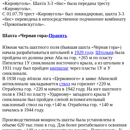
«Кировуголь». Шахта 3-3 «бис» была передана тресту
«Кировуголь».
С 01.07.70 трест «Кировуголь» был ликвидирован, шахта 3-3
«бис» переведена в непосредственное подчинение комбинату
«Прокопьевскуголь».
Шахта «Черная гора»
Править
Южная часть шахтного поля (бывшая шахта «Черная гора»)
начала разрабатываться штольней в
1929 году
.
Штольня
была
пройдена из долины реки Аба на гор. +265 м по пласту
Пятилетка 1У синклинали восточного крыла, а из штольни в
1931 году был пройден
квершлаг
через пласты 1У и У
синклинали.
В 1938 году вблизи лога «Церковного» в замке Абинской
антиклинали закладывается
ствол
на горизонт +220 м.
Отработка гор. +220 м начата в 1942 году. На юге шахтного
поля в 1943 по пласту «Ударному» западного крыла У
синклинали был пройден слепой вспомогательный
наклонный ствол на гор.+140 м. Отработка гор. +140 м
началась в 1944 году.
Производственная мощность шахты была установлена в
объеме 620 тыс.тонн в год. Для более рентабельного освоения