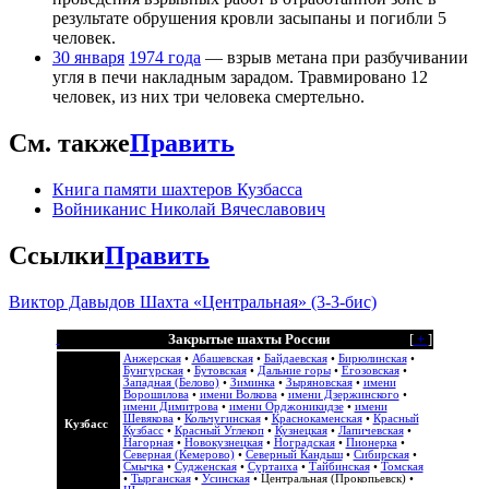
результате обрушения кровли засыпаны и погибли 5
человек.
30 января
1974 года
— взрыв метана при разбучивании
угля в печи накладным зарадом. Травмировано 12
человек, из них три человека смертельно.
См. также
Править
Книга памяти шахтеров Кузбасса
Войниканис Николай Вячеславович
Ссылки
Править
Виктор Давыдов Шахта «Центральная» (3-3-бис)
Закрытые шахты России
[
+
]
Анжерская
•
Абашевская
•
Байдаевская
•
Бирюлинская
•
Бунгурская
•
Бутовская
•
Дальние горы
•
Егозовская
•
Западная (Белово)
•
Зиминка
•
Зыряновская
•
имени
Ворошилова
•
имени Волкова
•
имени Дзержинского
•
имени Димитрова
•
имени Орджоникидзе
•
имени
Шевякова
•
Кольчугинская
•
Краснокаменская
•
Красный
Кузбасс
Кузбасс
•
Красный Углекоп
•
Кузнецкая
•
Лапичевская
•
Нагорная
•
Новокузнецкая
•
Ноградская
•
Пионерка
•
Северная (Кемерово)
•
Северный Кандыш
•
Сибирская
•
Смычка
•
Судженская
•
Суртаиха
•
Тайбинская
•
Томская
•
Тырганская
•
Усинская
•
Центральная (Прокопьевск)
•