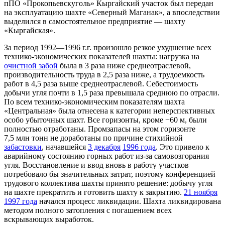
пПО «Прокопьевскуголь» Кыргайский участок был передан
на эксплуатацию шахте «Северный Маганак», а впоследствии
выделился в самостоятельное предприятие — шахту
«Кыргайская».
За период 1992—1996 г.г. произошло резкое ухудшение всех
технико-экономических показателей шахты: нагрузка на
очистной забой
была в 3 раза ниже среднеотраслевой,
производительность труда в 2,5 раза ниже, а трудоемкость
работ в 4,5 раза выше среднеотраслевой. Себестоимость
добычи угля почти в 1,5 раза превышала среднюю по отрасли.
По всем технико-экономическим показателям шахта
«Центральная» была отнесена к категории неперспективных
особо убыточных шахт. Все горизонты, кроме −60 м, были
полностью отработаны. Промзапасы на этом горизонте
7,5 млн тонн не доработаны по причине стихийной
забастовки
, начавшейся
3 декабря
1996 года
. Это привело к
аварийному состоянию горных работ из-за самовозгорания
угля. Восстановление и ввод вновь в работу участков
потребовало бы значительных затрат, поэтому конференцией
трудового коллектива шахты принято решение: добычу угля
на шахте прекратить и готовить шахту к закрытию.
21 ноября
1997 года
начался процесс ликвидации. Шахта ликвидирована
методом полного затопления с погашением всех
вскрывающих выработок.