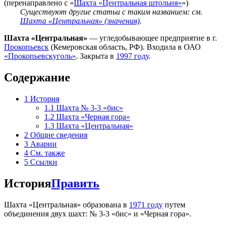
(перенаправлено с «
Шахта «Центральная штольня»
»)
Существуют другие статьи с таким названием: см.
Шахта «Центральная» (значения)
.
Шахта «Центральная»
— угледобывающее предприятие в г.
Прокопьевск
(Кемеровская область, РФ). Входила в ОАО
«Прокопьевскуголь»
. Закрыта в
1997 году
.
Содержание
1
История
1.1
Шахта № 3-3 «бис»
1.2
Шахта «Черная гора»
1.3
Шахта «Центральная»
2
Общие сведения
3
Аварии
4
См. также
5
Ссылки
История
Править
Шахта «Центральная» образована в
1971 году
путем
объединения двух шахт: № 3-3 «бис» и «Черная гора».