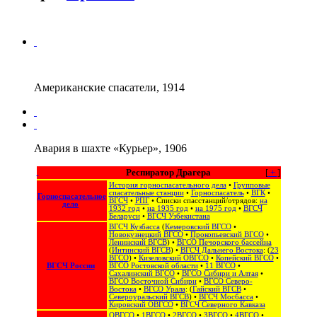
Американские спасатели, 1914
Авария в шахте «Курьер», 1906
Респиратор Драгера
[
+
]
История горноспасательного дела
•
Групповые
спасательные станции
•
Горноспасатель
•
ВГК
•
Горноспасательное
ВГСЧ
•
РПГ
• Списки спасстанций/отрядов:
на
дело
1932 год
•
на 1935 год
•
на 1975 год
•
ВГСЧ
Беларуси
•
ВГСЧ Узбекистана
ВГСЧ Кузбасса
(
Кемеровский ВГСО
•
Новокузнецкий ВГСО
•
Прокопьевский ВГСО
•
Ленинский ВГСВ
) •
ВГСО Печорского бассейна
(
Интинский ВГСВ
) •
ВГСЧ Дальнего Востока
: (
23
ВГСО
) •
Кизеловский ОВГСО
•
Копейский ВГСО
•
ВГСЧ России
ВГСО Ростовской области
•
11 ВГСО
•
Сахалинский ВГСО
‎ •
ВГСО Сибири и Алтая
‎ •
ВГСО Восточной Сибири
•
ВГСО Северо-
Востока
‎‎ •
ВГСО Урала
: (
Гайский ВГСВ
•
Североуральский ВГСВ
) •
ВГСЧ Мосбасса
•
Кировский ОВГСО
•
ВГСЧ Северного Кавказа
ОВГСО
•
1ВГСО
•
2ВГСО
•
3ВГСО
•
4ВГСО
•