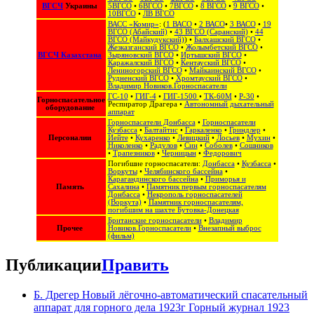
ВГСЧ
Украины
5ВГСО
•
6ВГСО
•
7ВГСО
•
8 ВГСО
•
9 ВГСО
•
10ВГСО
•
ЛВ ВГСО
ВАСС «Комир»
: (
1 ВАСО
•
2 ВАСО
•
3 ВАСО
•
19
ВГСО (Абайский)
•
43 ВГСО (Саранский)
•
44
ВГСО (Майкудукский)
) •
Балхашский ВГСО
•
Жезказганский ВГСО
•
Жолымбетский ВГСО
•
ВГСЧ Казахстана
Зыряновский ВГСО
•
Иртышский ВГСО
•
Каражалский ВГСО
•
Кентауский ВГСО
•
Лениногорский ВГСО
•
Майкаинский ВГСО
•
Рудненский ВГСО
•
Хромтауский ВГСО
•
Владимир Новиков.Горноспасатели
ГС-10
•
ГИГ-4
•
ГИГ-1500
•
ТК-60М
•
Р-30
•
Горноспасательное
Респиратор Драгера
•
Автономный дыхательный
оборудование
аппарат
Горноспасатели Донбасса
•
Горноспасатели
Кузбасса
•
Балтайтис
•
Гаркаленко
•
Гриндлер
•
Персоналии
Иейте
•
Кухаренко
•
Левицкий
•
Лосьев
•
Мухин
•
Николенко
•
Радулов
•
Син
•
Соболев
•
Сошников
•
Трапезников
•
Черницын
•
Федорович
Погибшие горноспасатели:
Донбасса
•
Кузбасса
•
Воркуты
•
Челябинского бассейна
•
Карагандинского бассейна
•
Приморья и
Память
Сахалина
•
Памятник первым горноспасателям
Донбасса
•
Некрополь горноспасателей
(Воркута)
•
Памятник горноспасателям,
погибшим на шахте Бутовка-Донецкая
Британские горноспасатели
•
Владимир
Прочее
Новиков.Горноспасатели
•
Внезапный выброс
(фильм)
Публикации
Править
Б. Дрегер Новый лёгочно-автоматический спасательный
аппарат для горного дела 1923г Горный журнал 1923