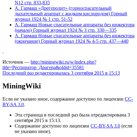
N12 стр. 833-835
А. Гармаш «Дрегеролит» (горноспасательный
дыхательный апапрат с жидким кислородом) Горный
журнал 1924 № 1 стр. 51-52
А. Гармаш Новые спасательные аппараты без инжектора
(начало) Горный журнал 1924 № 3 стр. 330—335
А. Гармаш Новые спасательные аппараты без инжектора
(окончание) Горный журнал 1924 № 4-5 стр. 437—440
.
Источник —
http://miningwiki.ru/w/index.php?
title=Респиратор_Драгера&oldid=35581
Последний раз редактировалась 3 сентября 2015 в 15:13
MiningWiki
Если не указано иное, содержание доступно по лицензии
CC-
BY-SA 3.0
.
Эта страница в последний раз была отредактирована 3
сентября 2015 в 15:13.
Содержание доступно по лицензии
CC-BY-SA 3.0
(если
не указано иное).