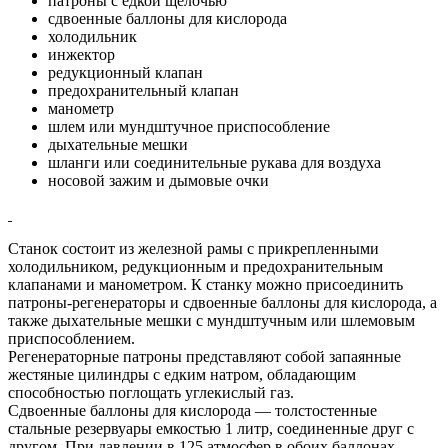
патроны с едкой щелочью
сдвоенные баллоны для кислорода
холодильник
инжектор
редукционный клапан
предохранительный клапан
манометр
шлем или мундштучное приспособление
дыхательные мешки
шланги или соединительные рукава для воздуха
носовой зажим и дымовые очки
Станок состоит из железной рамы с прикрепленными
холодильником, редукционным и предохранительным
клапанами и манометром. К станку можно присоединить
патроны-регенераторы и сдвоенные баллоны для кислорода, а
также дыхательные мешки с мундштучным или шлемовым
приспособлением.
Регенераторные патроны представляют собой запаянные
жестяные цилиндры с едким натром, обладающим
способностью поглощать углекислый газ.
Сдвоенные баллоны для кислорода — толстостенные
стальные резервуары емкостью 1 литр, соединенные друг с
другом. При давлении в 125 атмосфер в обоих баллонах