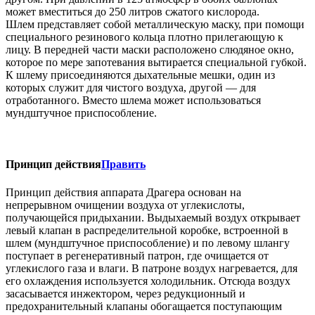
может вместиться до 250 литров сжатого кислорода.
Шлем представляет собой металлическую маску, при помощи
специального резинового кольца плотно прилегающую к
лицу. В передней части маски расположено слюдяное окно,
которое по мере запотевания вытирается специальной губкой.
К шлему присоединяются дыхательные мешки, один из
которых служит для чистого воздуха, другой — для
отработанного. Вместо шлема может использоваться
мундштучное приспособление.
Принцип действия
Править
Принцип действия аппарата Драгера основан на
непрерывном очищении воздуха от углекислоты,
получающейся придыхании. Выдыхаемый воздух открывает
левый клапан в распределительной коробке, встроенной в
шлем (мундштучное приспособление) и по левому шлангу
поступает в регенеративный патрон, где очищается от
углекислого газа и влаги. В патроне воздух нагревается, для
его охлаждения используется холодильник. Отсюда воздух
засасывается инжектором, через редукционный и
предохранительный клапаны обогащается поступающим