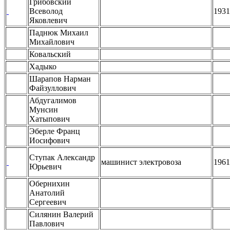
Грибовский
Всеволод
1931
Яковлевич
Паднюк Михаил
Михайлович
Ковальский
Хадыко
Шарапов Нарман
Файзуллович
Абдугалимов
Мунсин
Хатыпович
Эберле Франц
Иосифович
Ступак Александр
машинист электровоза
1961
Юрьевич
Обернихин
Анатолий
Сергеевич
Силянин Валерий
Павлович