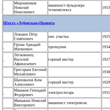
Мирошников
машинист бульдозера
Николай
1953
техкомплекса
Николаевич
Шахта «Дубовская»
Править
Локшин Пётр
нач. участка
1925
Семёнович
Груша Аркадий
проходчик
1934
Матвеевич
Легкоконец
Василий
горный мастер
1927
Афанасьевич
Григорьев Евгений
1938
Михайлович
Шаповалов Ким
горный мастер
1929
Алексеевич
Маньков Геннадий
электрослесарь
1931
Федорович
Маныкин Николай
машинист электровоза
Викторович