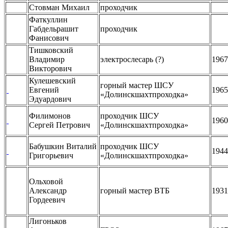
Стовман Михаил
проходчик
Фаткуллин
Габдельрашит
проходчик
Фанисович
Тишковский
Владимир
электрослесарь (?)
1967
Викторович
Кулешевский
горный мастер ШСУ
Евгений
1965
«Долинскшахтпроходка»
Эдуардович
Филимонов
проходчик ШСУ
1960
Сергей Петрович
«Долинскшахтпроходка»
Бабушкин Виталий
проходчик ШСУ
1944
Григорьевич
«Долинскшахтпроходка»
Ольховой
Александр
горный мастер ВТБ
1931
Гордеевич
Лигоньков