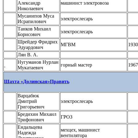
Александр
машинист электровоза
Николаевич
Мусанипов Муса
электрослесарь
Исрапилович
Танков Михаил
электрослесарь
Борисович
Шрейдер Фридрих
МГВМ
1930
Эдуардович
Лян В. А.
Нугуманов Нурлан
горный мастер
1967
Мукатаевич
Шахта «Долинская»
Править
Варцабюк
Дмитрий
электрослесарь
Григорьевич
Бредихин Михаил
ГРОЗ
Трифонович
Ендальцева
мехцех, машинист
Надежда
вентилятора