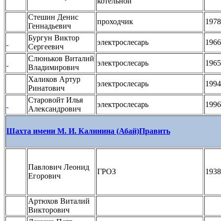
котельной
Стешин Денис
проходчик
1978
Геннадьевич
Бургун Виктор
электрослесарь
1966
Сергеевич
Слюньков Виталий
электрослесарь
1965
Владимирович
Халиков Артур
электрослесарь
1994
Ринатович
Старовойт Илья
электрослесарь
1996
Александрович
Шахта имени М. И. Калинина (Абай)
Править
Павлович Леонид
ГРОЗ
1938
Егорович
Артюхов Виталий
Викторович