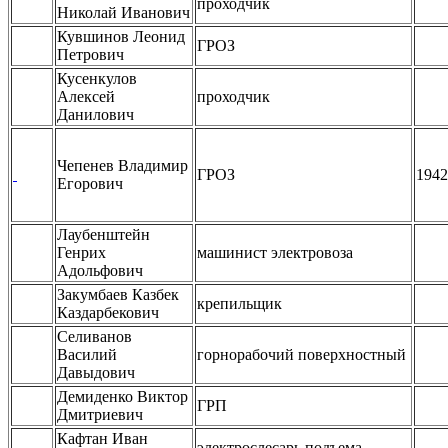
проходчик
Николай Иванович
Кувшинов Леонид
ГРОЗ
Петрович
Кусенкулов
Алексей
проходчик
Данилович
Чепенев Владимир
ГРОЗ
1942
Егорович
Лаубенштейн
Генрих
машинист электровоза
Адольфович
Закумбаев Казбек
крепильщик
Каздарбекович
Селиванов
Василий
горнорабочий поверхностный
Давыдович
Демиденко Виктор
ГРП
Дмитриевич
Кафтан Иван
электрослесарь подъема