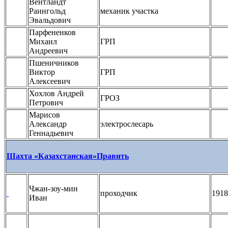
Вентландт
Раингольд
механик участка
Эвальдович
Парфененков
Михаил
ГРП
Андреевич
Пшеничников
Виктор
ГРП
Алексеевич
Хохлов Андрей
ГРОЗ
Петрович
Марисов
Александр
электрослесарь
Геннадьевич
Шахта «Казахстанская»
Править
Чжан-зоу-мин
проходчик
1918
Иван