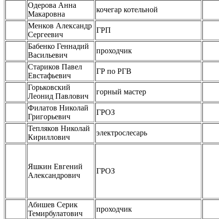
Одерова Анна
кочегар котельной
Макаровна
Менков Александр
ГРП
Сергеевич
Бабенко Геннадий
проходчик
Васильевич
Стариков Павел
ГР по РГВ
Евстафьевич
Горьковский
горный мастер
Леонид Павлович
Филатов Николай
ГРОЗ
Григорьевич
Тепляков Николай
электрослесарь
Кириллович
Яшкин Евгений
ГРОЗ
Александрович
Абишев Серик
проходчик
Темирбулатович