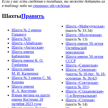
Если у вас есть сведения о погибших, вы можете добавить их
в таблицу либо на
страницу обсуждения
Шахты
Править
Шахта «Майкудукская»
Шахта № 2 имени
(шахта № 33-34)
Горького
Шахта «Молодежная»
Шахта №31
(шахта № 13)
Шахта «Абайская»
Шахта имени 50-летия
Шахта «Актасская»
Октябрьской
Шахта имени
революции
Байжанова
Шахта имени 50-летия
Шахта имени К. О.
СССР
Горбачева
Шахта «Саранская»
Шахта имени
Шахта «Северная»
М. И. Калинина
(шахты № 18-бис, № 18-
Шахта № 3 имени С. М.
основная, № 36/42)
Кирова
Шахта «Сокурская»
Шахта имени
(шахта № 101)
И. А. Костенко
Шахта «Стахановская»
Взрыв метана на шахте
(1-я Вертикальная)
имени Костенко 28
Шахта «Степная»
октября 2023 года
(шахта № 14)