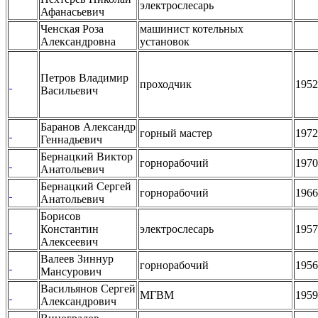
электрослесарь
Афанасьевич
Ченская Роза
машинист котельных
Александровна
установок
Петров Владимир
проходчик
1952
Васильевич
Баранов Александр
горный мастер
1972
Геннадьевич
Бернацкий Виктор
горнорабочий
1970
Анатольевич
Бернацкий Сергей
горнорабочий
1966
Анатольевич
Борисов
Константин
электрослесарь
1957
Алексеевич
Валеев Зиннур
горнорабочий
1956
Мансурович
Васильянов Сергей
МГВМ
1959
Александрович