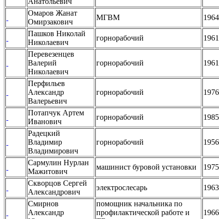
Анатольевич
Омаров Жанат
МГВМ
1964
Омирзакович
Пашков Николай
горнорабочий
1961
Николаевич
Перевезенцев
Валерий
горнорабочий
1961
Николаевич
Перфильев
Александр
горнорабочий
1976
Валерьевич
Потапчук Артем
горнорабочий
1985
Иванович
Радецкий
Владимир
горнорабочий
1956
Владимирович
Сармулин Нурлан
машинист буровой установки
1975
Мажитович
Скворцов Сергей
электрослесарь
1963
Александрович
Смирнов
помощник начальника по
Александр
профилактической работе и
1966