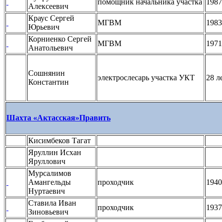
помощник начальника участка
1987
Алексеевич
Краус Сергей
МГВМ
1983
Юрьевич
Корниенко Сергей
МГВМ
1971
Анатольевич
Сошнянин
электрослесарь участка УКТ
28 л
Константин
Шахта «Актасская»
Править
Кисимбеков Тагат
Яруллин Исхан
Яруллович
Мурсалимов
Амангельды
проходчик
1940
Нуртаевич
Ставила Иван
проходчик
1937
Зиновьевич