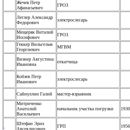
Жечев Петр
ГРОЗ
Афанасьевич
Леглер Александр
электрослесарь
Федорович
Мещеряк Виталий
ГРОЗ
Иосифович
Геккер Вильгельм
МГВМ
Георгиевич
Визнер Августина
откатчица
Ивановна
Кобзев Петр
электрослесарь
Иванович
Сайнуллин Галий
мастер-взрывник
Митриченко
Анатолий
начальник участка погрузки
1930
Васильевич
Штефан Эрих
ГРП
1956
Авсеклисович