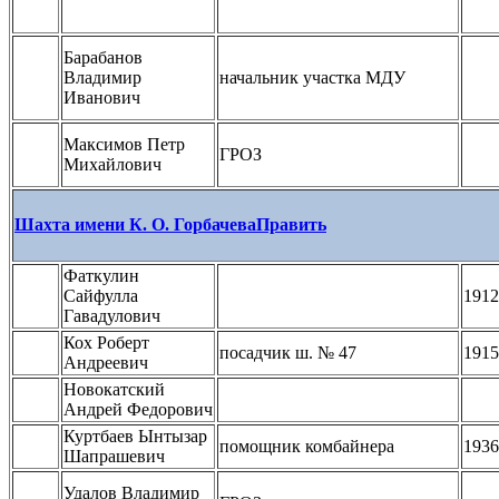
Барабанов
Владимир
начальник участка МДУ
Иванович
Максимов Петр
ГРОЗ
Михайлович
Шахта имени К. О. Горбачева
Править
Фаткулин
Сайфулла
1912
Гавадулович
Кох Роберт
посадчик ш. № 47
1915
Андреевич
Новокатский
Андрей Федорович
Куртбаев Ынтызар
помощник комбайнера
1936
Шапрашевич
Удалов Владимир