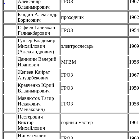
Александр
ГРОЗ
1967
Владимирович
Балдин Александр
проходчик
1962
Борисович
Гафиев Галимхан
ГРОЗ
1954
Галиакбарович
Гунгер Владимир
Михайлович
электрослесарь
1969
(Александрович)
Данилин Валерий
МГВМ
1956
Иванович
Жепеев Кайрат
ГРОЗ
1967
Ануарбекович
Кравченко Юрий
ГРОЗ
1959
Владимирович
Мавлютов Тагир
Искакович
ГРОЗ
1956
(Менакович)
Нестерович
Виктор
горный мастер
1961
Михайлович
Нигматуллин
ГРОЗ
1963