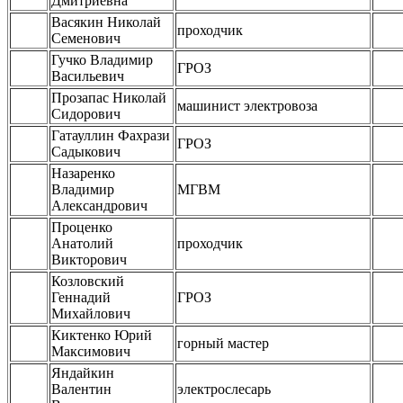
Дмитриевна
Васякин Николай
проходчик
Семенович
Гучко Владимир
ГРОЗ
Васильевич
Прозапас Николай
машинист электровоза
Сидорович
Гатауллин Фахрази
ГРОЗ
Садыкович
Назаренко
Владимир
МГВМ
Александрович
Проценко
Анатолий
проходчик
Викторович
Козловский
Геннадий
ГРОЗ
Михайлович
Киктенко Юрий
горный мастер
Максимович
Яндайкин
Валентин
электрослесарь