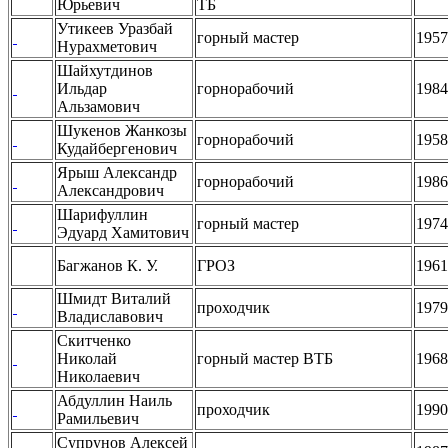
Юрьевич
ТБ
Утикеев Уразбай
горный мастер
1957
Нурахметович
Шайхутдинов
Ильдар
горнорабочий
1984
Альзамович
Шукенов Жанкозы
горнорабочий
1958
Кудайбергенович
Ярыш Александр
горнорабочий
1986
Александрович
Шарифуллин
горный мастер
1974
Эдуард Хамитович
Багжанов К. У.
ГРОЗ
1961
Шмидт Виталий
проходчик
1979
Владиславович
Скитченко
Николай
горный мастер ВТБ
1968
Николаевич
Абдуллин Наиль
проходчик
1990
Рамильевич
Супрунов Алексей