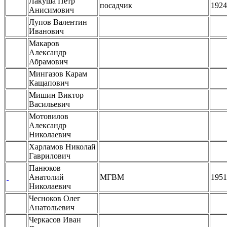
Лакуша Петр
посадчик
1924
Анисимович
Лупов Валентин
Иванович
Макаров
Александр
Абрамович
Мингазов Карам
Кащапович
Мишин Виктор
Васильевич
Мотовилов
Александр
Николаевич
Харламов Николай
Гаврилович
Панюков
Анатолий
МГВМ
1951
Николаевич
Чесноков Олег
Анатольевич
Черкасов Иван