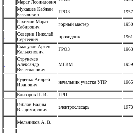
Марат Леонидович
Мукашев Кабжан
ГРОЗ
1957
Базылович
Рахимов Марат
горный мастер
1950
Сабирович
Северин Николай
проходчик
1961
Сергеевич
Смагулов Арген
ГРОЗ
1963
Калькенович
Струкачев
Александр
МГВМ
1959
Вячеславович
Руденко Андрей
начальник участка УПР
1965
Иванович
Елизаров П. И.
ГРП
Гиблов Вадим
электрослесарь
1973
Владимирович
Мельников А. В.