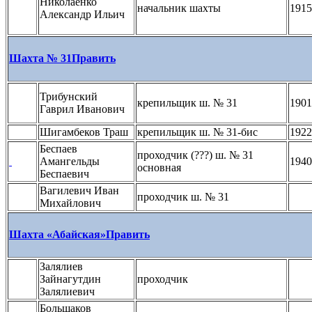
Николаенко
начальник шахты
1915
Александр Ильич
Шахта № 31
Править
Трибунский
крепильщик ш. № 31
1901
Гаврил Иванович
Шигамбеков Траш
крепильщик ш. № 31-бис
1922
Беспаев
проходчик (???) ш. № 31
Амангельды
1940
основная
Беспаевич
Вагилевич Иван
проходчик ш. № 31
Михайлович
Шахта «Абайская»
Править
Залялиев
Зайнагутдин
проходчик
Залялиевич
Большаков