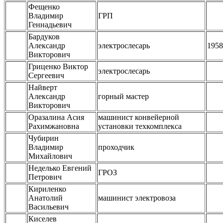
Фещенко
Владимир
ГРП
Геннадьевич
Бардуков
Александр
электрослесарь
1958
Викторович
Гриценко Виктор
электрослесарь
Сергеевич
Найверт
Александр
горный мастер
Викторович
Оразалина Асия
машинист конвейерной
Рахимжановна
установки техкомплекса
Чубирин
Владимир
проходчик
Михайлович
Неделько Евгений
ГРОЗ
Петрович
Кириленко
Анатолий
машинист электровоза
Васильевич
Киселев