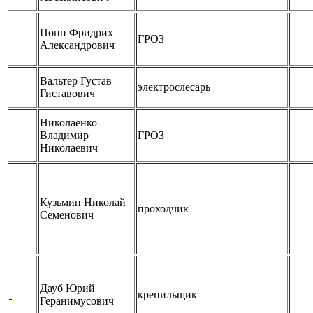
Попп Фридрих
ГРОЗ
Александрович
Вальтер Густав
электрослесарь
Гиставович
Николаенко
Владимир
ГРОЗ
Николаевич
Кузьмин Николай
проходчик
Семенович
Дауб Юрий
крепильщик
Геранимусович