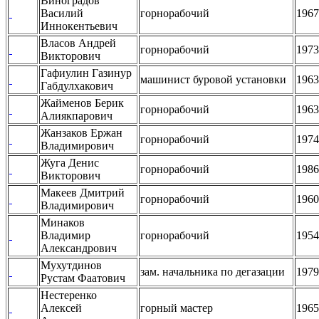
Виноградов
Василий
горнорабочий
1967
Иннокентьевич
Власов Андрей
горнорабочий
1973
Викторович
Гафиулин Газинур
машинист буровой установки
1963
Габдулхакович
Жайменов Берик
горнорабочий
1963
Алиякпарович
Жанзаков Ержан
горнорабочий
1974
Владимирович
Жуга Денис
горнорабочий
1986
Викторович
Макеев Дмитрий
горнорабочий
1960
Владимирович
Минаков
Владимир
горнорабочий
1954
Александрович
Мухутдинов
зам. начальника по дегазации
1979
Рустам Фаатович
Нестеренко
Алексей
горный мастер
1965