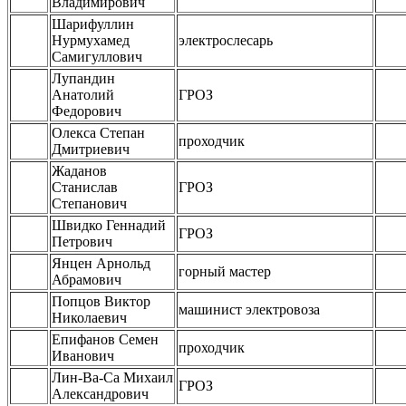
Владимирович
Шарифуллин
Нурмухамед
электрослесарь
Самигуллович
Лупандин
Анатолий
ГРОЗ
Федорович
Олекса Степан
проходчик
Дмитриевич
Жаданов
Станислав
ГРОЗ
Степанович
Швидко Геннадий
ГРОЗ
Петрович
Янцен Арнольд
горный мастер
Абрамович
Попцов Виктор
машинист электровоза
Николаевич
Епифанов Семен
проходчик
Иванович
Лин-Ва-Са Михаил
ГРОЗ
Александрович