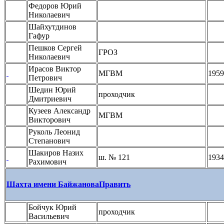
Федоров Юрий
Николаевич
Шайхутдинов
Гафур
Пешков Сергей
ГРОЗ
Николаевич
Ирасов Виктор
МГВМ
1959
Петрович
Шедин Юрий
проходчик
Дмитриевич
Кузеев Александр
МГВМ
Викторович
Руколь Леонид
Степанович
Шакиров Назих
ш. № 121
1934
Рахимович
Шахта имени Байжанова
Править
Бойчук Юрий
проходчик
Васильевич