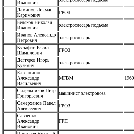
Иванович
Даминов Локман
ГРОЗ
Каримович
Беляков Николай
электрослесарь подъема
Иванович
Иванов Александр
электрослесарь
Петрович
Кунафин Расил
ГРОЗ
Шамилович
Дегтярев Игорь
электрослесарь
Кузьмич
Ельчанинов
Александр
МГВМ
1960
Васильевич
Сидельников Петр
машинист электровоза
Григорьевич
Самерханов Павел
ГРОЗ
Алексеевич
Савченко
Александр
ГРП
Иванович
Пехтерев Николай