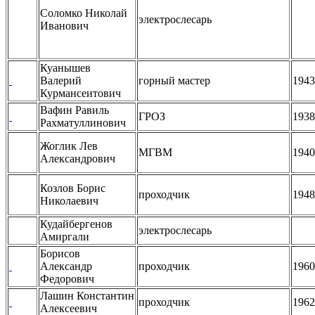
Соломко Николай
электрослесарь
Иванович
Куанышев
Валерий
горный мастер
1943
Курмансеитович
Вафин Равиль
ГРОЗ
1938
Рахматуллинович
Жоглик Лев
МГВМ
1940
Александрович
Козлов Борис
проходчик
1948
Николаевич
Кудайбергенов
электрослесарь
Амиргали
Борисов
Александр
проходчик
1960
Федорович
Лашин Константин
проходчик
1962
Алексеевич