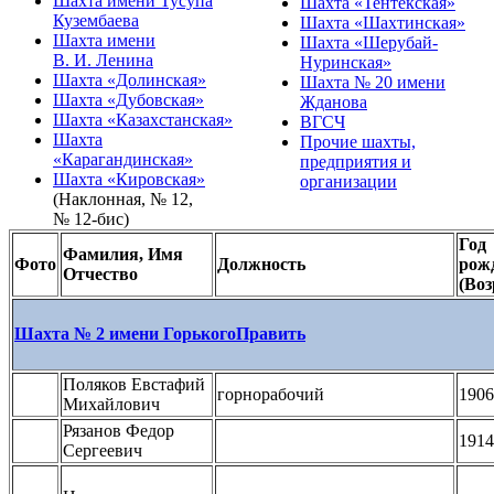
Шахта имени Тусупа
Шахта «Тентекская»
Кузембаева
Шахта «Шахтинская»
Шахта имени
Шахта «Шерубай-
В. И. Ленина
Нуринская»
Шахта «Долинская»
Шахта № 20 имени
Шахта «Дубовская»
Жданова
Шахта «Казахстанская»
ВГСЧ
Шахта
Прочие шахты,
«Карагандинская»
предприятия и
Шахта «Кировская»
организации
(Наклонная, № 12,
№ 12-бис)
Год
Фамилия, Имя
Фото
Должность
рож
Отчество
(Воз
Шахта № 2 имени Горького
Править
Поляков Евстафий
горнорабочий
1906
Михайлович
Рязанов Федор
1914
Сергеевич