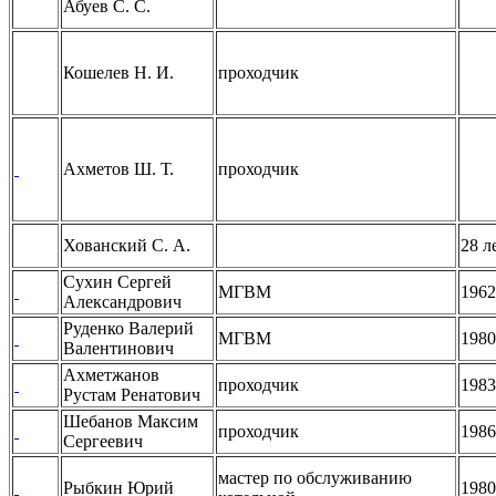
Абуев С. С.
Кошелев Н. И.
проходчик
Ахметов Ш. Т.
проходчик
Хованский С. А.
28 л
Сухин Сергей
МГВМ
1962
Александрович
Руденко Валерий
МГВМ
1980
Валентинович
Ахметжанов
проходчик
1983
Рустам Ренатович
Шебанов Максим
проходчик
1986
Сергеевич
мастер по обслуживанию
Рыбкин Юрий
1980