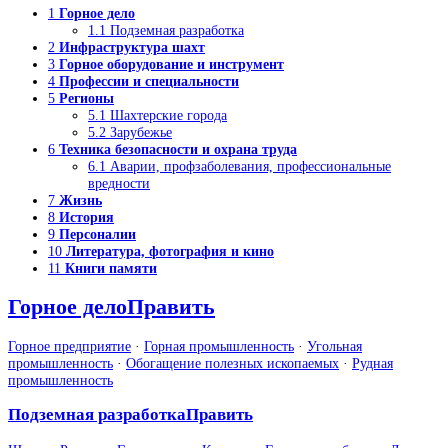
1
Горное дело
1.1
Подземная разработка
2
Инфраструктура шахт
3
Горное оборудование
и
инструмент
4
Профессии и специальности
5
Регионы
5.1
Шахтерские города
5.2
Зарубежье
6
Техника безопасности и охрана труда
6.1
Аварии, профзаболевания, профессиональные
вредности
7
Жизнь
8
История
9
Персоналии
10
Литература, фотография и кино
11
Книги памяти
Горное дело
Править
Горное предприятие
·
Горная промышленность
·
Угольная
промышленность
·
Обогащение полезных ископаемых
·
Рудная
промышленность
Подземная разработка
Править