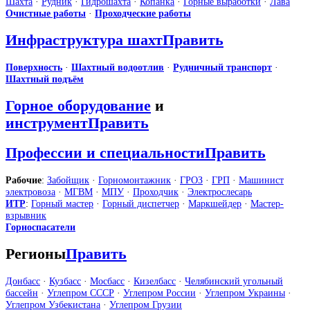
Шахта
·
Рудник
·
Гидрошахта
·
Копанка
·
Горные выработки
·
Лава
Очистные работы
·
Проходческие работы
Инфраструктура шахт
Править
Поверхность
·
Шахтный водоотлив
·
Рудничный транспорт
·
Шахтный подъём
Горное оборудование
и
инструмент
Править
Профессии и специальности
Править
Рабочие
:
Забойщик
·
Горномонтажник
·
ГРОЗ
·
ГРП
·
Машинист
электровоза
·
МГВМ
·
МПУ
·
Проходчик
·
Электрослесарь
ИТР
:
Горный мастер
·
Горный диспетчер
·
Маркшейдер
·
Мастер-
взрывник
Горноспасатели
Регионы
Править
Донбасс
·
Кузбасс
·
Мосбасс
·
Кизелбасс
·
Челябинский угольный
бассейн
·
Углепром СССР
·
Углепром России
·
Углепром Украины
·
Углепром Узбекистана
·
Углепром Грузии