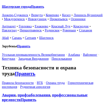
Шахтерские города
Править
Анжеро-Судженск
•
Воркута
•
Кемерово
•
Кизел
•
Ленинск-Кузнецкий
•
Междуреченск
•
Новокузнецк
•
Прокопьевск
•
Осинники
Антрацит
•
Горловка
•
Енакиево
•
Красный Луч
•
Краснодон
•
Павлоград
•
Першотравенск
•
Родинское
•
Ровеньки
•
Стаханов
Абай
•
Сарань
•
Сатпаев
•
Шахтинск
Зарубежье
Править
Угольная промышленность Великобритании
·
Алабама
·
Вайоминг
·
Кентукки
·
Западная Вирджиния
·
Пенсильвания
Техника безопасности и охрана
труда
Править
Правила безопасности
·
ВТБ
·
Охрана труда
·
Горнотехническая
инспекция
·
Рудничная аэрология
Аварии
,
профзаболевания
,
профессиональные
вредности
Править