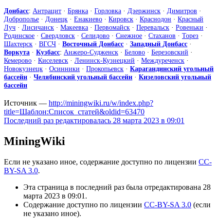
Донбасс
:
Антрацит
·
Брянка
·
Горловка
·
Дзержинск
·
Димитров
·
Доброполье
·
Донецк
·
Енакиево
·
Кировск
·
Краснодон
·
Красный
Луч
·
Лисичанск
·
Макеевка
·
Первомайск
·
Перевальск
·
Ровеньки
·
Родинское
·
Свердловск
·
Селидово
·
Снежное
·
Стаханов
·
Торез
·
Шахтерск
·
ВГСЧ
·
Восточный Донбасс
·
Западный Донбасс
·
Воркута
·
Кузбасс
:
Анжеро-Судженск
·
Белово
·
Березовский
·
Кемерово
·
Киселевск
·
Ленинск-Кузнецкий
·
Междуреченск
·
Новокузнецк
·
Осинники
·
Прокопьевск
·
Карагандинский угольный
бассейн
·
Челябинский угольный бассейн
·
Кизеловский угольный
бассейн
Источник —
http://miningwiki.ru/w/index.php?
title=Шаблон:Список_статей&oldid=63470
Последний раз редактировалась 28 марта 2023 в 09:01
MiningWiki
Если не указано иное, содержание доступно по лицензии
CC-
BY-SA 3.0
.
Эта страница в последний раз была отредактирована 28
марта 2023 в 09:01.
Содержание доступно по лицензии
CC-BY-SA 3.0
(если
не указано иное).