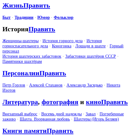
Жизнь
Править
Быт
·
Традиции
·
Юмор
·
Фольклор
История
Править
Женщины-шахтеры
·
История горного дела
·
История
горноспасательного дела
·
Коногонка
·
Лошади в шахте
·
Горный
персонал
История шахтерских забастовок
·
Забастовки шахтёров СССР
·
Памятники шахтёрам
Персоналии
Править
Петр Горлов
·
Алексей Стаханов
·
Александр Засядько
·
Никита
Изотов
Литература
,
фотография
и
кино
Править
Внезапный выброс
·
Восемь дней надежды
·
Завал
·
Погребенные
заживо
·
Шахта. Взорванная любовь
·
Шахтеры (Игорь Беляев)
Книги памяти
Править