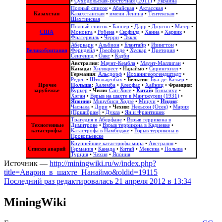
•
Суходольская-Восточная (2011)
•
Украина
Полный список
•
Абайская
•
Актасская
•
Казахстан
Казахстанская
•
имени Ленина
•
Тентекская
•
Шахтинская
Полный список
•
Баннер
•
Дарр
•
Доусон
•
Мазер
•
США
Мононга
•
Робена
•
Скофилд
•
Ханна
•
Харвик
•
Фратервиль
•
Черри
•
Экклс
Аберкарн
•
Альбион‎
•
Блантайр
•
Изингтон
•
Великобритания
Ферндейл
•
Гресфорде
•
Хускар
•
Претория
•
Сенгенид
•
Оакс
•
Кэдби
Австралия
:
Маунт-Кембла
•
Маунт-Маллиган
•
Канада:
Хиллкрест
•
Нанаймо
•
Спрингхилл
•
Германия
:
Альсдорф
•
Йоханнгеоргендштадт
•
Реден
•
Штольценбах
•
Бельгия
:
Буа-де-Казьер
•
Прочее
Польша
:
Халемба
•
Клеофас
•
Хайниц
•
Франция:
зарубежье
Курьер
•
Чили:
Сан-Хосе
•
Китай
:
Бэньсиху
•
Хэган
•
Взрыв на шахте в Манчжурии (1931)
•
Япония
:
Мицубиси Ходзё
•
Мицуи
•
Индия
:
Часнала
•
Дори
•
Чехия:
Нельсон (Осек)
•
Мария
(Пршибрам)
•
Дукла
•
Ян и Франтишек
Трагедия в Аберфане
•
Взрыв террикона в
Техногенные
Димитрове
•
Взрыв террикона в Кадиевке
•
катастрофы
Катастрофа в Намбидже
•
Взрыв террикона в
Прокопьевске
Крупнейшие катастрофы мира
•
Австралия
•
Списки аварий
Германия
•
Канада
•
Китай
•
Мексика
•
Польша
•
Турция
•
Чехия
•
Япония
Источник —
http://miningwiki.ru/w/index.php?
title=Авария_в_шахте_Нанаймо&oldid=19115
Последний раз редактировалась 21 апреля 2012 в 13:34
MiningWiki