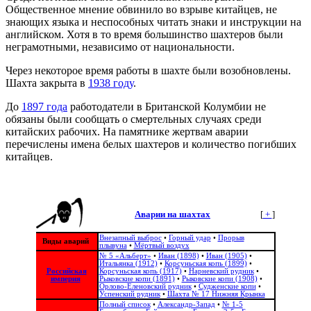
Общественное мнение обвинило во взрыве китайцев, не
знающих языка и неспособных читать знаки и инструкции на
английском. Хотя в то время большинство шахтеров были
неграмотными, независимо от национальности.
Через некоторое время работы в шахте были возобновлены.
Шахта закрыта в
1938 году
.
До
1897 года
работодатели в Британской Колумбии не
обязаны были сообщать о смертельных случаях среди
китайских рабочих. На памятнике жертвам аварии
перечислены имена белых шахтеров и количество погибших
китайцев.
Аварии на шахтах
[
+
]
Внезапный выброс
•
Горный удар
•
Прорыв
Виды аварий
плывуна
•
Мёртвый воздух
№ 5 «Альберт»
•
Иван (1898)
•
Иван (1905)
•
Итальянка (1912)
•
Корсуньская копь (1899)
•
Российская
Корсуньская копь (1917)
•
Нарневский рудник
•
империя
Рыковские копи (1891)
•
Рыковские копи (1908)
•
Орлово-Еленовский рудник
•
Судженские копи
•
Успенский рудник
•
Шахта № 17 Нижняя Крынка
Полный список
•
Александр-Запад
•
№ 1-5