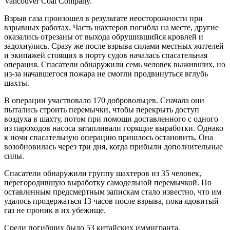
Vancouver Coal Company.
Взрыв газа произошел в результате неосторожности при
взрывных работах. Часть шахтеров погибла на месте, другие
оказались отрезаны от выхода обрушившийся кровлей и
задохнулись. Сразу же после взрыва силами местных жителей
и экипажей стоящих в порту судов началась спасательная
операция. Спасатели обнаружили семь человек выживших, но
из-за начавшегося пожара не смогли продвинуться вглубь
шахты.
В операции участвовало 170 добровольцев. Сначала они
пытались строить перемычки, чтобы перекрыть доступ
воздуха в шахту, потом при помощи доставленного с одного
из пароходов насоса затапливали горящие выработки. Однако
к ночи спасательную операцию пришлось остановить. Она
возобновилась через три дня, когда прибыли дополнительные
силы.
Спасатели обнаружили группу шахтеров из 35 человек,
перегородившую выработку самодельной перемычкой. По
оставленным предсмертным запискам стало известно, что им
удалось продержаться 13 часов после взрыва, пока ядовитый
газ не проник в их убежище.
Среди погибших было 53 китайских иммигранта.