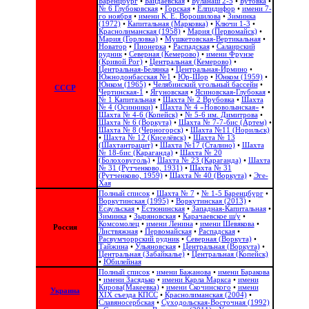
Баренцбург
•
Байдаевская
•
Буланаш 2-5
•
Бутовка
•
№ 6 Глубоковская
•
Горская
•
Елпидифор
•
имени 7-
го ноября
•
имени К. Е. Ворошилова
•
Зиминка
(1972)
•
Капитальная (Марковка)
•
Ключи 1-3
•
Краснолиманская (1958)
•
Мария (Первомайск)
•
Мария (Горловка)
•
Мушкетовская-Вертикальная
•
Новатор
•
Пионерка
•
Распадская
•
Салаирский
рудник
•
Северная (Кемерово)
•
имени Фрунзе
(Кривой Рог)
•
Центральная (Кемерово)
•
Центральная-Белянка
•
Центральная-Ирмино
•
Южнодонбасская №1
•
Юр-Шор
•
Юнком (1959)
•
Юнком (1965)
•
Челябинский угольный бассейн
•
СССР
Чертинская-1
•
Ягуновская
•
Ясиновская-Глубокая
•
№ 1 Капитальная
•
Шахта № 2 Врубовка
•
Шахта
№ 4 (Осинники)
•
Шахта № 4 «Нововолынская»
•
Шахта № 4-6 (Копейск)
•
№ 5-6 им. Димитрова
•
Шахта № 6 (Воркута)
•
Шахта № 7-7-бис (Артем)
•
Шахта № 8 (Черногорск)
•
Шахта №11 (Норильск)
•
Шахта № 12 (Киселёвск)
•
Шахта № 13
(Шахтантрацит)
•
Шахта №17 (Сталино)
•
Шахта
№ 18-бис (Караганда)
•
Шахта № 20
(Болоховуголь)‎
•
Шахта № 23 (Караганда)
•
Шахта
№ 31 (Рутченково, 1931)
•
Шахта № 31
(Рутченково, 1959)
•
Шахта № 40 (Воркута)
•
Эге-
Хая
Полный список
•
Шахта № 7
•
№ 1-5 Баренцбург
•
Воркутинская (1995)
•
Воркутинская (2013)
•
Есаульская
•
Естюнинская
•
Западная-Капитальная
•
Зиминка
•
Зыряновская
•
Карачаевское ш/у
•
Комсомолец
•
имени Ленина
•
имени Шевякова
•
Россия
Листвяжная
•
Первомайская
•
Распадская
•
Расвумчоррский рудник
•
Северная (Воркута)
•
Тайжина
•
Ульяновская
•
Центральная (Воркута)
•
Центральная (Забайкалье)
•
Центральная (Копейск)
•
Юбилейная
Полный список
•
имени Бажанова
•
имени Баракова
•
имени Засядько
•
имени Карла Маркса
•
имени
Кирова(Макеевка)
•
имени Скочинского
•
имени
Украина
ХІХ съезда КПСС
•
Краснолиманская (2004)
•
Славяносербская
•
Суходольская-Восточная (1992)