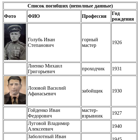
Список погибших (неполные данные)
Год
Фото
ФИО
Профессия
рождения
Голубь Иван
горный
1926
Степанович
мастер
Лиенко Михаил
проходчик
1931
Григорьевич
Лозовой Василий
забойщик
1930
Афанасьевич
Гойденко Иван
мастер-
1927
Федорович
взрывник
Луговой Владимир
1940
Алексеевич
Заболотный Иван
1945