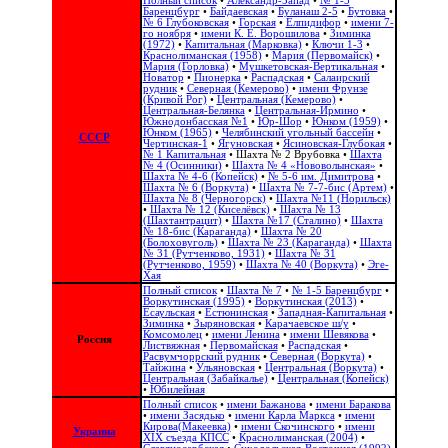
Полный список
•
Александр-Запад
•
№ 1-5
Баренцбург
•
Байдаевская
•
Буланаш 2-5
•
Бутовка
•
№ 6 Глубоковская
•
Горская
•
Елпидифор
•
имени 7-
го ноября
•
имени К. Е. Ворошилова
•
Зиминка
(1972)
•
Капитальная (Марковка)
•
Ключи 1-3
•
Краснолиманская (1958)
•
Мария (Первомайск)
•
Мария (Горловка)
•
Мушкетовская-Вертикальная
•
Новатор
•
Пионерка
•
Распадская
•
Салаирский
рудник
•
Северная (Кемерово)
•
имени Фрунзе
(Кривой Рог)
•
Центральная (Кемерово)
•
Центральная-Белянка
•
Центральная-Ирмино
•
Южнодонбасская №1
•
Юр-Шор
•
Юнком (1959)
•
Юнком (1965)
•
Челябинский угольный бассейн
•
СССР
Чертинская-1
•
Ягуновская
•
Ясиновская-Глубокая
•
№ 1 Капитальная
•
Шахта № 2 Врубовка
•
Шахта
№ 4 (Осинники)
•
Шахта № 4 «Нововолынская»
•
Шахта № 4-6 (Копейск)
•
№ 5-6 им. Димитрова
•
Шахта № 6 (Воркута)
•
Шахта № 7-7-бис (Артем)
•
Шахта № 8 (Черногорск)
•
Шахта №11 (Норильск)
•
Шахта № 12 (Киселёвск)
•
Шахта № 13
(Шахтантрацит)
•
Шахта №17 (Сталино)
•
Шахта
№ 18-бис (Караганда)
•
Шахта № 20
(Болоховуголь)‎
•
Шахта № 23 (Караганда)
•
Шахта
№ 31 (Рутченково, 1931)
•
Шахта № 31
(Рутченково, 1959)
•
Шахта № 40 (Воркута)
•
Эге-
Хая
Полный список
•
Шахта № 7
•
№ 1-5 Баренцбург
•
Воркутинская (1995)
•
Воркутинская (2013)
•
Есаульская
•
Естюнинская
•
Западная-Капитальная
•
Зиминка
•
Зыряновская
•
Карачаевское ш/у
•
Комсомолец
•
имени Ленина
•
имени Шевякова
•
Россия
Листвяжная
•
Первомайская
•
Распадская
•
Расвумчоррский рудник
•
Северная (Воркута)
•
Тайжина
•
Ульяновская
•
Центральная (Воркута)
•
Центральная (Забайкалье)
•
Центральная (Копейск)
•
Юбилейная
Полный список
•
имени Бажанова
•
имени Баракова
•
имени Засядько
•
имени Карла Маркса
•
имени
Кирова(Макеевка)
•
имени Скочинского
•
имени
Украина
ХІХ съезда КПСС
•
Краснолиманская (2004)
•