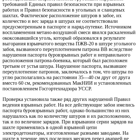
требований Единых правил безопасности при взрывных
работах и Правил безопасности в угольных и сланцевых
шахтах. Фактическое расположение шпуров в забое, их
количество и вес заряда в шпурах не соответствовали
предусмотренным в паспорте и наряд-путевке. Источником
воспламенения метано-воздушной смеси явился раскаленный
ококсовавшийся уголь, который образовался в результате
выгорания взрывчатого вещества ПЖВ-20 в шпуре угольного
забоя, вызванного переуплотнением патрона ВВ вследствие
нарушения паспорта буровзрывных работ и неправильного
расположения патрона-боевика, который был расположен
третьим от устья шпура. Нарушение паспорта, вызвавшее
переуплотнение патронов, заключалось в том, что шпуры по
углю располагались на расстоянии 35—40 см друг от друга
вместо 60 см, рекомендованных МакНИИ и установленных
постановлением Госгортехнадзора УССР.
Проверка установила также ряд других нарушений Правил
ведения взрывных работ. На все действующие забои имелись
паспорта буровзрывных работ, однако большинство из них
нарушалось как по количеству шпуров и их расположению,
так и по величине зарядов. При взрывании серии зарядов на
шахте применялись в одной взрывной цепи
электродетонаторы, изготовленные разными заводами. На
шахте в течение двух последних месяцев перед аварией не