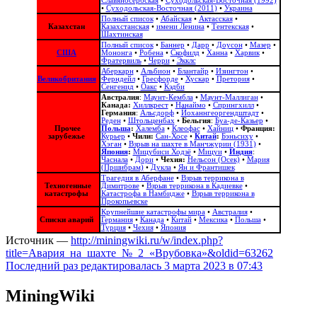
Славяносербская
•
Суходольская-Восточная (1992)
•
Суходольская-Восточная (2011)
•
Украина
Полный список
•
Абайская
•
Актасская
•
Казахстан
Казахстанская
•
имени Ленина
•
Тентекская
•
Шахтинская
Полный список
•
Баннер
•
Дарр
•
Доусон
•
Мазер
•
США
Мононга
•
Робена
•
Скофилд
•
Ханна
•
Харвик
•
Фратервиль
•
Черри
•
Экклс
Аберкарн
•
Альбион‎
•
Блантайр
•
Изингтон
•
Великобритания
Ферндейл
•
Гресфорде
•
Хускар
•
Претория
•
Сенгенид
•
Оакс
•
Кэдби
Австралия
:
Маунт-Кембла
•
Маунт-Маллиган
•
Канада:
Хиллкрест
•
Нанаймо
•
Спрингхилл
•
Германия
:
Альсдорф
•
Йоханнгеоргендштадт
•
Реден
•
Штольценбах
•
Бельгия
:
Буа-де-Казьер
•
Прочее
Польша
:
Халемба
•
Клеофас
•
Хайниц
•
Франция:
зарубежье
Курьер
•
Чили:
Сан-Хосе
•
Китай
:
Бэньсиху
•
Хэган
•
Взрыв на шахте в Манчжурии (1931)
•
Япония
:
Мицубиси Ходзё
•
Мицуи
•
Индия
:
Часнала
•
Дори
•
Чехия:
Нельсон (Осек)
•
Мария
(Пршибрам)
•
Дукла
•
Ян и Франтишек
Трагедия в Аберфане
•
Взрыв террикона в
Техногенные
Димитрове
•
Взрыв террикона в Кадиевке
•
катастрофы
Катастрофа в Намбидже
•
Взрыв террикона в
Прокопьевске
Крупнейшие катастрофы мира
•
Австралия
•
Списки аварий
Германия
•
Канада
•
Китай
•
Мексика
•
Польша
•
Турция
•
Чехия
•
Япония
Источник —
http://miningwiki.ru/w/index.php?
title=Авария_на_шахте_№_2_«Врубовка»&oldid=63262
Последний раз редактировалась 3 марта 2023 в 07:43
MiningWiki