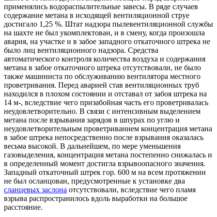
применялись водораспылительные завесы. В ряде случаев
содержание метана в исходящей вентиляционной струе
достигало 1,25 %. Штат надзора пылевентиляционной службы
на шахте не был укомплектован, и в смену, когда произошла
авария, на участке и в забое западного откаточного штрека не
было лиц вентиляционного надзора. Средства
автоматического контроля количества воздуха и содержания
метана в забое откаточного штрека отсутствовали, не было
также машиниста по обслуживанию вентилятора местного
проветривания. Перед аварией став вентиляционных труб
находился в плохом состоянии и отставал от забоя штрека на
14 м-, вследствие чего призабойная часть его проветривалась
неудовлетворительно. В связи с интенсивным выделением
метана после взрывания зарядов в шпурах по углю и
неудовлетворительным проветриванием концентрация метана
в забое штрека непосредственно после взрывания оказалась
весьма высокой. В дальнейшем, по мере уменьшения
газовыделения, концентрация метана постепенно снижалась и
в определенный момент достигла взрывоопасного значения.
Западный откаточный штрек гор. 600 м на всем протяжении
не был осланцован, предусмотренные к установке два
сланцевых заслона
отсутствовали, вследствие чего пламя
взрыва распространилось вдоль выработки на большое
расстояние.