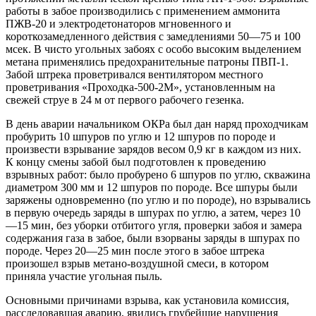
работы в забое производились с применением аммонита
ПЖВ-20 и электродетонаторов мгновенного и
короткозамедленного действия с замедлениями 50—75 и 100
мсек. В чисто угольных забоях с особо высоким выделением
метана применялись предохранительные патроны ПВП-1.
Забой штрека проветривался вентилятором местного
проветривания «Проходка-500-2М», установленным на
свежей струе в 24 м от первого рабочего гезенка.
В день аварии начальником ОКРа был дан наряд проходчикам
пробурить 10 шпуров по углю и 12 шпуров по породе и
произвести взрывание зарядов весом 0,9 кг в каждом из них.
К концу смены забой был подготовлен к проведению
взрывных работ: было пробурено 6 шпуров по углю, скважина
диаметром 300 мм и 12 шпуров по породе. Все шпуры были
заряжены одновременно (по углю и по породе), но взрывались
в первую очередь заряды в шпурах по углю, а затем, через 10
—15 мин, без уборки отбитого угля, проверки забоя и замера
содержания газа в забое, были взорваны заряды в шпурах по
породе. Через 20—25 мин после этого в забое штрека
произошел взрыв метано-воздушной смеси, в котором
приняла участие угольная пыль.
Основными причинами взрыва, как установила комиссия,
расследовавшая аварию, явились грубейшие нарушения