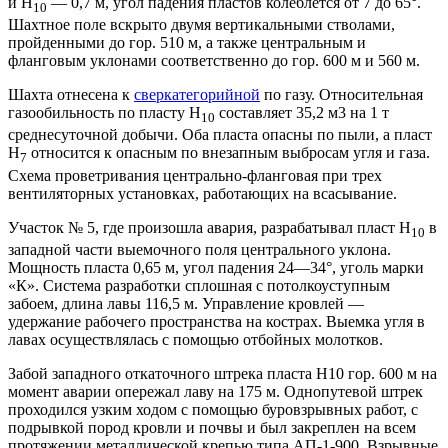
и Н
— 0,7 м, угол падения пластов колеблется от 7 до 65°.
10
Шахтное поле вскрыто двумя вертикальными стволами,
пройденными до гор. 510 м, а также центральным и
фланговым уклонами соответственно до гор. 600 м и 560 м.
Шахта отнесена к
сверкатегорийной
по газу. Относительная
газообильность по пласту Н
составляет 35,2 м3 на 1 т
10
среднесуточной добычи. Оба пласта опасны по пыли, а пласт
Н
относится к опасным по внезапным выбросам угля и газа.
7
Схема проветривания центрально-фланговая при трех
вентиляторных установках, работающих на всасывание.
Участок № 5, где произошла авария, разрабатывал пласт Н
в
10
западной части выемочного поля центрального уклона.
Мощность пласта 0,65 м, угол падения 24—34°, уголь марки
«К». Система разработки сплошная с потолкоуступным
забоем, длина лавы 116,5 м. Управление кровлей —
удержание рабочего пространства на кострах. Выемка угля в
лавах осуществлялась с помощью отбойных молотков.
Забой западного откаточного штрека пласта Н10 гор. 600 м на
момент аварии опережал лаву на 175 м. Однопутевой штрек
проходился узким ходом с помощью буровзрывных работ, с
подрывкой пород кровли и почвы и был закреплен на всем
протяжении металлической крепью типа АП-1-900. Взрывные