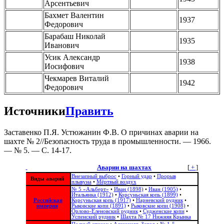
Арсентьевич
Бахмет Валентин
1937
Федорович
Барабаш Николай
1935
Иванович
Усик Александр
1938
Иосифович
Чекмарев Виталий
1942
Федорович
Источники
Править
Заставенко П.Я. Устюжанин Ф.В. О причинах аварии на
шахте № 2//Безопасность труда в промышленности. — 1966.
— № 5. — С. 14-17.
Аварии на шахтах
[
+
]
Внезапный выброс
•
Горный удар
•
Прорыв
Виды аварий
плывуна
•
Мёртвый воздух
№ 5 «Альберт»
•
Иван (1898)
•
Иван (1905)
•
Итальянка (1912)
•
Корсуньская копь (1899)
•
Российская
Корсуньская копь (1917)
•
Нарневский рудник
•
империя
Рыковские копи (1891)
•
Рыковские копи (1908)
•
Орлово-Еленовский рудник
•
Судженские копи
•
Успенский рудник
•
Шахта № 17 Нижняя Крынка