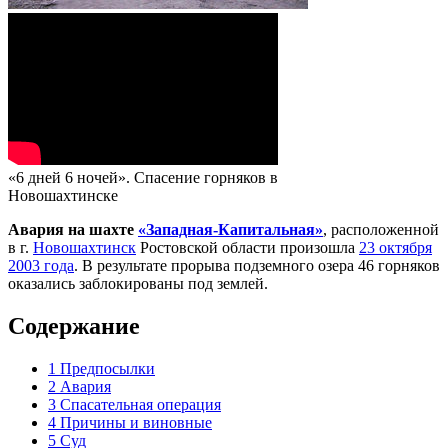
«6 дней 6 ночей». Спасение горняков в
Новошахтинске
Авария на шахте
«Западная-Капитальная»
, расположенной
в г.
Новошахтинск
Ростовской области произошла
23 октября
2003 года
. В результате прорыва подземного озера 46 горняков
оказались заблокированы под землей.
Содержание
1
Предпосылки
2
Авария
3
Спасательная операция
4
Причины и виновные
5
Суд