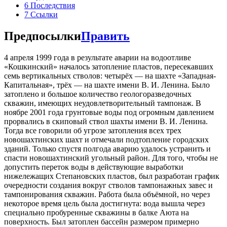
6
Последствия
7
Ссылки
Предпосылки
Править
4 апреля 1999 года в результате аварии на водоотливе
«Кошкинский» началось затопление пластов, пересекавших
семь вертикальных стволов: четырёх — на шахте «Западная-
Капитальная», трёх — на шахте имени В. И. Ленина. Было
затоплено и большое количество геологоразведочных
скважин, имеющих неудовлетворительный тампонаж. В
ноябре 2001 года грунтовые воды под огромным давлением
прорвались в скиповый ствол шахты имени В. И. Ленина.
Тогда все говорили об угрозе затопления всех трех
новошахтинских шахт и отмечали подтопление городских
зданий. Только спустя полгода аварию удалось устранить и
спасти новошахтинский угольный район. Для того, чтобы не
допустить переток воды в действующие выработки
нижележащих Степановских пластов, был разработан график
очередности создания вокруг стволов тампонажных завес и
тампонирования скважин. Работа была объёмной, но через
некоторое время цель была достигнута: вода вышла через
специально пробуренные скважины в балке Аюта на
поверхность. Был затоплен бассейн размером примерно