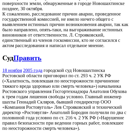
поверхности земли, обнаруженные в городе Новошахтинске
позднее, 30 октября.
К сожалению, расследование причин аварии, проведенное
государственной комиссией, не имело ничего общего с
выявлением истинных причин возникновения аварии, так как
было направлено, опять-таки, на выгораживание истинных
виновников от ответственности. Л. Строяковский,
единственный из членов госкомиссии, кто не согласился с
актом расследования и написал отдельное мнение.
Суд
Править
18 ноября
2005 года
городской суд Новошахтинска
Ростовской области приговорил по ст. 293 ч. 2 УК РФ
(«Халатность, повлекшая по неосторожности причинение
тяжкого вреда здоровью или смерть человека») начальника
Ростовского управления Госгортехнадзора Анатолия Обухова
к трем годам лишения свободы условно. Главный инженер
шахты Геннадий Скляров, бывший гендиректор ООО
«Компания Ростовуголь» Лев Строяковский и технический
директор «Ростовугля» Анатолий Бородин получили по два с
половиной года условно по ст. 216 ч. 2 УК РФ («Нарушение
правил безопасности при ведении горных работ, повлекшее
по неосторожности смерть человека»).