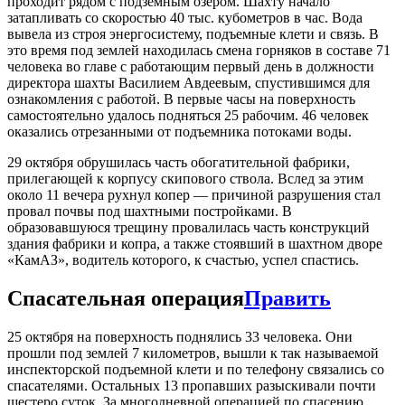
проходит рядом с подземным озером. Шахту начало
затапливать со скоростью 40 тыс. кубометров в час. Вода
вывела из строя энергосистему, подъемные клети и связь. В
это время под землей находилась смена горняков в составе 71
человека во главе с работающим первый день в должности
директора шахты Василием Авдеевым, спустившимся для
ознакомления с работой. В первые часы на поверхность
самостоятельно удалось подняться 25 рабочим. 46 человек
оказались отрезанными от подъемника потоками воды.
29 октября обрушилась часть обогатительной фабрики,
прилегающей к корпусу скипового ствола. Вслед за этим
около 11 вечера рухнул копер — причиной разрушения стал
провал почвы под шахтными постройками. В
образовавшуюся трещину провалилась часть конструкций
здания фабрики и копра, а также стоявший в шахтном дворе
«КамАЗ», водитель которого, к счастью, успел спастись.
Спасательная операция
Править
25 октября на поверхность поднялись 33 человека. Они
прошли под землей 7 километров, вышли к так называемой
инспекторской подъемной клети и по телефону связались со
спасателями. Остальных 13 пропавших разыскивали почти
шестеро суток. За многодневной операцией по спасению