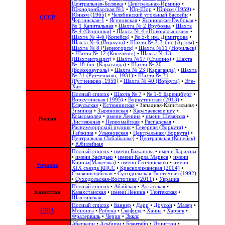
Центральная-Белянка
•
Центральная-Ирмино
•
Южнодонбасская №1
•
Юр-Шор
•
Юнком (1959)
•
Юнком (1965)
•
Челябинский угольный бассейн
•
СССР
Чертинская-1
•
Ягуновская
•
Ясиновская-Глубокая
•
№ 1 Капитальная
•
Шахта № 2 Врубовка
•
Шахта
№ 4 (Осинники)
•
Шахта № 4 «Нововолынская»
•
Шахта № 4-6 (Копейск)
•
№ 5-6 им. Димитрова
•
Шахта № 6 (Воркута)
•
Шахта № 7-7-бис (Артем)
•
Шахта № 8 (Черногорск)
•
Шахта №11 (Норильск)
•
Шахта № 12 (Киселёвск)
•
Шахта № 13
(Шахтантрацит)
•
Шахта №17 (Сталино)
•
Шахта
№ 18-бис (Караганда)
•
Шахта № 20
(Болоховуголь)‎
•
Шахта № 23 (Караганда)
•
Шахта
№ 31 (Рутченково, 1931)
•
Шахта № 31
(Рутченково, 1959)
•
Шахта № 40 (Воркута)
•
Эге-
Хая
Полный список
•
Шахта № 7
•
№ 1-5 Баренцбург
•
Воркутинская (1995)
•
Воркутинская (2013)
•
Есаульская
•
Естюнинская
•
Западная-Капитальная
•
Зиминка
•
Зыряновская
•
Карачаевское ш/у
•
Комсомолец
•
имени Ленина
•
имени Шевякова
•
Россия
Листвяжная
•
Первомайская
•
Распадская
•
Расвумчоррский рудник
•
Северная (Воркута)
•
Тайжина
•
Ульяновская
•
Центральная (Воркута)
•
Центральная (Забайкалье)
•
Центральная (Копейск)
•
Юбилейная
Полный список
•
имени Бажанова
•
имени Баракова
•
имени Засядько
•
имени Карла Маркса
•
имени
Кирова(Макеевка)
•
имени Скочинского
•
имени
Украина
ХІХ съезда КПСС
•
Краснолиманская (2004)
•
Славяносербская
•
Суходольская-Восточная (1992)
•
Суходольская-Восточная (2011)
•
Украина
Полный список
•
Абайская
•
Актасская
•
Казахстан
Казахстанская
•
имени Ленина
•
Тентекская
•
Шахтинская
Полный список
•
Баннер
•
Дарр
•
Доусон
•
Мазер
•
США
Мононга
•
Робена
•
Скофилд
•
Ханна
•
Харвик
•
Фратервиль
•
Черри
•
Экклс
Аберкарн
•
Альбион‎
•
Блантайр
•
Изингтон
•