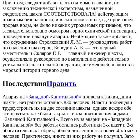
При этом, следует добавить, что на момент аварии, по
заключению технической экспертизы, назначенной
следствием, шахта СООТВЕТСТВОВАЛА! действующим
правилам безопасности, и в скиповом стволе, где произошел
прорыв воды, не было никаких угрожаемых признаков, что
засвидетельствовано осмотром горнотехнической инспекции,
проведенной накануне аварии. Необходимо также добавить,
что осужденные Строяковский Л. М. — руководитель работ
по спасению шахтеров, Бородин А. Б. — его первый
заместитель и Скляров Г. Г. — главный инженер шахты,
осуществляли руководство по выполнению действительно
уникальной спасательной операции, не имеющей аналогов в
мировой истории горного дела.
Последствия
Править
Авария на
«Западной-Капитальной»
привела к ликвидации
шахты. Без работы остались 830 человек. Власти пообещали
трудоустроить их на две соседние шахты, однако вскоре обе
эти шахты также были закрыты из-за подтопления водами
«Западной-Капитальной». Всего из-за аварии на «Западной-
Капитальной» без работы остались работники 3-х шахт и 2-х
обогатительных фабрик, общей численностью более 4-х тысяч
человек. Практически, никто из них работу не получил. Зато