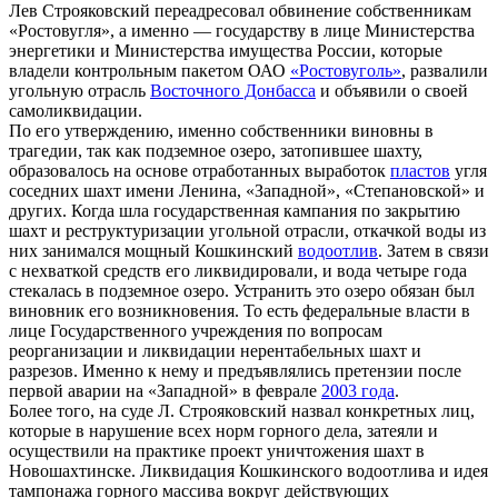
Лев Строяковский переадресовал обвинение собственникам
«Ростовугля», а именно — государству в лице Министерства
энергетики и Министерства имущества России, которые
владели контрольным пакетом ОАО
«Ростовуголь»
, развалили
угольную отрасль
Восточного Донбасса
и объявили о своей
самоликвидации.
По его утверждению, именно собственники виновны в
трагедии, так как подземное озеро, затопившее шахту,
образовалось на основе отработанных выработок
пластов
угля
соседних шахт имени Ленина, «Западной», «Степановской» и
других. Когда шла государственная кампания по закрытию
шахт и реструктуризации угольной отрасли, откачкой воды из
них занимался мощный Кошкинский
водоотлив
. Затем в связи
с нехваткой средств его ликвидировали, и вода четыре года
стекалась в подземное озеро. Устранить это озеро обязан был
виновник его возникновения. То есть федеральные власти в
лице Государственного учреждения по вопросам
реорганизации и ликвидации нерентабельных шахт и
разрезов. Именно к нему и предъявлялись претензии после
первой аварии на «Западной» в феврале
2003 года
.
Более того, на суде Л. Строяковский назвал конкретных лиц,
которые в нарушение всех норм горного дела, затеяли и
осуществили на практике проект уничтожения шахт в
Новошахтинске. Ликвидация Кошкинского водоотлива и идея
тампонажа горного массива вокруг действующих