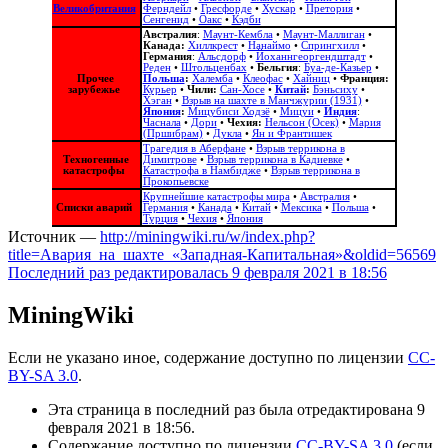
Великобритания
Ферндейл
•
Гресфорде
•
Хускар
•
Претория
•
Сенгенид
•
Оакс
•
Кэдби
Австралия
:
Маунт-Кембла
•
Маунт-Маллиган
•
Канада:
Хиллкрест
•
Нанаймо
•
Спрингхилл
•
Германия
:
Альсдорф
•
Йоханнгеоргендштадт
•
Реден
•
Штольценбах
•
Бельгия
:
Буа-де-Казьер
•
Прочее
Польша
:
Халемба
•
Клеофас
•
Хайниц
•
Франция:
зарубежье
Курьер
•
Чили:
Сан-Хосе
•
Китай
:
Бэньсиху
•
Хэган
•
Взрыв на шахте в Манчжурии (1931)
•
Япония
:
Мицубиси Ходзё
•
Мицуи
•
Индия
:
Часнала
•
Дори
•
Чехия:
Нельсон (Осек)
•
Мария
(Пршибрам)
•
Дукла
•
Ян и Франтишек
Трагедия в Аберфане
•
Взрыв террикона в
Техногенные
Димитрове
•
Взрыв террикона в Кадиевке
•
катастрофы
Катастрофа в Намбидже
•
Взрыв террикона в
Прокопьевске
Крупнейшие катастрофы мира
•
Австралия
•
Списки аварий
Германия
•
Канада
•
Китай
•
Мексика
•
Польша
•
Турция
•
Чехия
•
Япония
Источник —
http://miningwiki.ru/w/index.php?
title=Авария_на_шахте_«Западная-Капитальная»&oldid=56569
Последний раз редактировалась 9 февраля 2021 в 18:56
MiningWiki
Если не указано иное, содержание доступно по лицензии
CC-
BY-SA 3.0
.
Эта страница в последний раз была отредактирована 9
февраля 2021 в 18:56.
Содержание доступно по лицензии
CC-BY-SA 3.0
(если