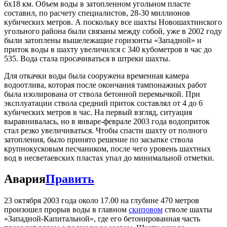
6х18 км. Объем воды в затопленном угольном пласте
составил, по расчету специалистов, 28-30 миллионов
кубических метров. А поскольку все шахты Новошахтинского
угольного района были связаны между собой, уже в 2002 году
были затоплены вышележащие горизонты «Западной» и
приток воды в шахту увеличился с 340 кубометров в час до
535. Вода стала просачиваться в штреки шахты.
Для откачки воды была сооружена временная камера
водоотлива, которая после окончания тампонажных работ
была изолирована от ствола бетонной перемычкой. При
эксплуатации ствола средний приток составлял от 4 до 6
кубических метров в час. На первый взгляд, ситуация
выравнивалась, но в январе-феврале 2003 года водоприток
стал резко увеличиваться. Чтобы спасти шахту от полного
затопления, было принято решение по засыпке ствола
крупнокусковым песчаником, после чего уровень шахтных
вод в несветаевских пластах упал до минимальной отметки.
Авария
Править
23 октября 2003 года около 17.00 на глубине 470 метров
произошел прорыв воды в главном
скиповом
стволе шахты
«Западной-Капитальной», где его бетонированная часть