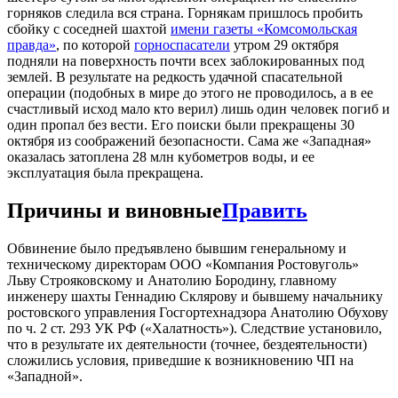
горняков следила вся страна. Горнякам пришлось пробить
сбойку с соседней шахтой
имени газеты «Комсомольская
правда»
, по которой
горноспасатели
утром 29 октября
подняли на поверхность почти всех заблокированных под
землей. В результате на редкость удачной спасательной
операции (подобных в мире до этого не проводилось, а в ее
счастливый исход мало кто верил) лишь один человек погиб и
один пропал без вести. Его поиски были прекращены 30
октября из соображений безопасности. Сама же «Западная»
оказалась затоплена 28 млн кубометров воды, и ее
эксплуатация была прекращена.
Причины и виновные
Править
Обвинение было предъявлено бывшим генеральному и
техническому директорам ООО «Компания Ростовуголь»
Льву Строяковскому и Анатолию Бородину, главному
инженеру шахты Геннадию Склярову и бывшему начальнику
ростовского управления Госгортехнадзора Анатолию Обухову
по ч. 2 ст. 293 УК РФ («Халатность»). Следствие установило,
что в результате их деятельности (точнее, бездеятельности)
сложились условия, приведшие к возникновению ЧП на
«Западной».