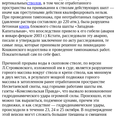
вертикальных
стволов
, в том числе отработанного
пространства на примыкании к стволам действующих шахт —
иначе как преступными действия квалифицировать нельзя.
При проведении тампонажа, при неотработанных параметрах
(давление раствора составляло до 220 атм.), была разрушена
бетонная
крепь
блокового ствола шахты «Западная-
Капитальная», что впоследствии привело к его гибели (авария
в январе-феврале 2003 г.) Кстати, расследовали эту аварию,
писали и утверждали заключение по акту расследования, те
самые лица, которые принимали решение на ликвидацию
Кошкинского водоотлива и проведение тампонажных работ.
Показательный сам по себе факт.
Причиной прорыва воды в скиповом стволе, по версии
Л.Строяковского, изложенной им в суде, является разрушение
горного массива вокруг ствола и крепи ствола, как минимум
в двух местах, в результате мощной подвижки горного
массива в затопленном ранее отработанном пространстве
Несветаевской свиты, над горными работами шахты им.
газеты «Комсомольская Правда», что вызвало возникновение
гидродинамического удара огромной силы. Произошло, если
можно так выразиться, подземное цунами, причем эти
подвижки, и как следствие — гидродинамические удары,
происходили в течении 23, 24 и 25 октября. В подтверждение
этой версии могут служить большие трещины и смещения