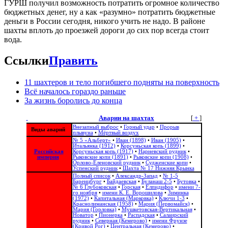
ГУРШ получил возможность потратить огромное количество
бюджетных денег, ну а как «разумно» потратить бюджетные
деньги в России сегодня, никого учить не надо. В районе
шахты вплоть до проезжей дороги до сих пор всегда стоит
вода.
Ссылки
Править
11 шахтеров и тело погибшего подняты на поверхность
Всё началось гораздо раньше
За жизнь боролись до конца
Аварии на шахтах
[
+
]
Внезапный выброс
•
Горный удар
•
Прорыв
Виды аварий
плывуна
•
Мёртвый воздух
№ 5 «Альберт»
•
Иван (1898)
•
Иван (1905)
•
Итальянка (1912)
•
Корсуньская копь (1899)
•
Российская
Корсуньская копь (1917)
•
Нарневский рудник
•
империя
Рыковские копи (1891)
•
Рыковские копи (1908)
•
Орлово-Еленовский рудник
•
Судженские копи
•
Успенский рудник
•
Шахта № 17 Нижняя Крынка
Полный список
•
Александр-Запад
•
№ 1-5
Баренцбург
•
Байдаевская
•
Буланаш 2-5
•
Бутовка
•
№ 6 Глубоковская
•
Горская
•
Елпидифор
•
имени 7-
го ноября
•
имени К. Е. Ворошилова
•
Зиминка
(1972)
•
Капитальная (Марковка)
•
Ключи 1-3
•
Краснолиманская (1958)
•
Мария (Первомайск)
•
Мария (Горловка)
•
Мушкетовская-Вертикальная
•
Новатор
•
Пионерка
•
Распадская
•
Салаирский
рудник
•
Северная (Кемерово)
•
имени Фрунзе
(Кривой Рог)
•
Центральная (Кемерово)
•