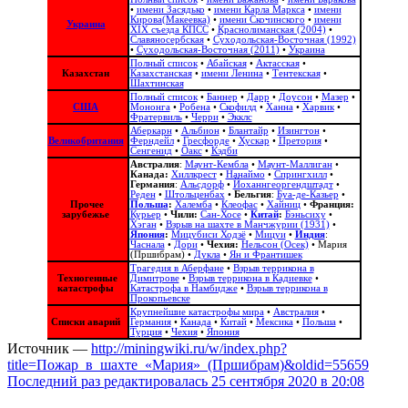
•
имени Засядько
•
имени Карла Маркса
•
имени
Кирова(Макеевка)
•
имени Скочинского
•
имени
Украина
ХІХ съезда КПСС
•
Краснолиманская (2004)
•
Славяносербская
•
Суходольская-Восточная (1992)
•
Суходольская-Восточная (2011)
•
Украина
Полный список
•
Абайская
•
Актасская
•
Казахстан
Казахстанская
•
имени Ленина
•
Тентекская
•
Шахтинская
Полный список
•
Баннер
•
Дарр
•
Доусон
•
Мазер
•
США
Мононга
•
Робена
•
Скофилд
•
Ханна
•
Харвик
•
Фратервиль
•
Черри
•
Экклс
Аберкарн
•
Альбион‎
•
Блантайр
•
Изингтон
•
Великобритания
Ферндейл
•
Гресфорде
•
Хускар
•
Претория
•
Сенгенид
•
Оакс
•
Кэдби
Австралия
:
Маунт-Кембла
•
Маунт-Маллиган
•
Канада:
Хиллкрест
•
Нанаймо
•
Спрингхилл
•
Германия
:
Альсдорф
•
Йоханнгеоргендштадт
•
Реден
•
Штольценбах
•
Бельгия
:
Буа-де-Казьер
•
Прочее
Польша
:
Халемба
•
Клеофас
•
Хайниц
•
Франция:
зарубежье
Курьер
•
Чили:
Сан-Хосе
•
Китай
:
Бэньсиху
•
Хэган
•
Взрыв на шахте в Манчжурии (1931)
•
Япония
:
Мицубиси Ходзё
•
Мицуи
•
Индия
:
Часнала
•
Дори
•
Чехия:
Нельсон (Осек)
•
Мария
(Пршибрам)
•
Дукла
•
Ян и Франтишек
Трагедия в Аберфане
•
Взрыв террикона в
Техногенные
Димитрове
•
Взрыв террикона в Кадиевке
•
катастрофы
Катастрофа в Намбидже
•
Взрыв террикона в
Прокопьевске
Крупнейшие катастрофы мира
•
Австралия
•
Списки аварий
Германия
•
Канада
•
Китай
•
Мексика
•
Польша
•
Турция
•
Чехия
•
Япония
Источник —
http://miningwiki.ru/w/index.php?
title=Пожар_в_шахте_«Мария»_(Пршибрам)&oldid=55659
Последний раз редактировалась 25 сентября 2020 в 20:08