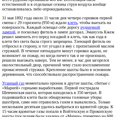
естественной и в отдельные сезоны струя воздуха вообще
останавливалась либо опрокидывалась.
31 мая 1892 года около 11 часов дня четверо горняков первой
смены с 29 горизонта (950 м) ждали
клеть
, чтобы выехать на
поверхность. Каждый освещал себе дорогу
рудничной
лампой
, и поскольку фитиль в лампе догорал, Эмануэль Кжеж
решил заменить его перед посадкой в клеть, так как езда в
клети без света была строго запрещена. Тлеющий фитиль он
отбросил в сторону, и тот угодил в яму с пропитанной маслом
стружкой. В течение пятнадцати минут горняки ждали, не
возникнет ли пожар, но когда ничего так и не произошло,
решили выезжать наверх. Тем не менее, в час дня загорелся
околоствольный двор, причиной чему стало воспламенение
промасленной стружки. Крепление шахты было в основном
деревянным, что способствовало распространению пожара.
Угарный газ
моментально проник в другие шахты, сбитые с
«Марией» горными выработками. Первой пострадала
Шевчинская шахта, которая находилась в 350 метрах. В
поднявшейся клети были обнаружены головные уборы
шахтёров, сами они отравились газом и вывалились. Только
нескольким десяткам удалось выбраться из ядовитой среды. К
15 часам ядовитые газы попали в Войтехскую и Прокопскую
шахты (последняя была удалена от «Марии» примерно на 600