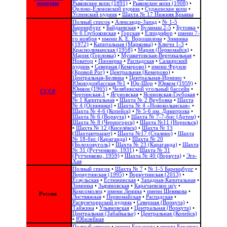
империя
Рыковские копи (1891)
•
Рыковские копи (1908)
•
Орлово-Еленовский рудник
•
Судженские копи
•
Успенский рудник
•
Шахта № 17 Нижняя Крынка
Полный список
•
Александр-Запад
•
№ 1-5
Баренцбург
•
Байдаевская
•
Буланаш 2-5
•
Бутовка
•
№ 6 Глубоковская
•
Горская
•
Елпидифор
•
имени 7-
го ноября
•
имени К. Е. Ворошилова
•
Зиминка
(1972)
•
Капитальная (Марковка)
•
Ключи 1-3
•
Краснолиманская (1958)
•
Мария (Первомайск)
•
Мария (Горловка)
•
Мушкетовская-Вертикальная
•
Новатор
•
Пионерка
•
Распадская
•
Салаирский
рудник
•
Северная (Кемерово)
•
имени Фрунзе
(Кривой Рог)
•
Центральная (Кемерово)
•
Центральная-Белянка
•
Центральная-Ирмино
•
Южнодонбасская №1
•
Юр-Шор
•
Юнком (1959)
•
Юнком (1965)
•
Челябинский угольный бассейн
•
СССР
Чертинская-1
•
Ягуновская
•
Ясиновская-Глубокая
•
№ 1 Капитальная
•
Шахта № 2 Врубовка
•
Шахта
№ 4 (Осинники)
•
Шахта № 4 «Нововолынская»
•
Шахта № 4-6 (Копейск)
•
№ 5-6 им. Димитрова
•
Шахта № 6 (Воркута)
•
Шахта № 7-7-бис (Артем)
•
Шахта № 8 (Черногорск)
•
Шахта №11 (Норильск)
•
Шахта № 12 (Киселёвск)
•
Шахта № 13
(Шахтантрацит)
•
Шахта №17 (Сталино)
•
Шахта
№ 18-бис (Караганда)
•
Шахта № 20
(Болоховуголь)‎
•
Шахта № 23 (Караганда)
•
Шахта
№ 31 (Рутченково, 1931)
•
Шахта № 31
(Рутченково, 1959)
•
Шахта № 40 (Воркута)
•
Эге-
Хая
Полный список
•
Шахта № 7
•
№ 1-5 Баренцбург
•
Воркутинская (1995)
•
Воркутинская (2013)
•
Есаульская
•
Естюнинская
•
Западная-Капитальная
•
Зиминка
•
Зыряновская
•
Карачаевское ш/у
•
Комсомолец
•
имени Ленина
•
имени Шевякова
•
Россия
Листвяжная
•
Первомайская
•
Распадская
•
Расвумчоррский рудник
•
Северная (Воркута)
•
Тайжина
•
Ульяновская
•
Центральная (Воркута)
•
Центральная (Забайкалье)
•
Центральная (Копейск)
•
Юбилейная
Полный список
•
имени Бажанова
•
имени Баракова