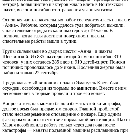
метров). Большинство шахтёров ждало клеть в Войтехской
шахте, все они погибли от отравления угарным газом.
Основная часть спасательных работ сосредоточилась на шахте
«Анна». Рабочие, которым удалось туда добраться, выжили.
Спасательные отряды искали шахтеров до 19 часов. В
полночь, когда газы достигли поверхности шахты,
спасательные работы зашли в тупик.
Трупы складывали во дворах шахты «Анна» и шахты
Шевчинской. Из 835 шахтеров второй смены погибло 319
человек, у них осталось 285 вдов и 919 детей-сирот. Поиски
погибших продолжалось до 9 июня. Последняя жертва была
найдена только 22 сентября.
Предполагаемый виновник пожара Эмануэль Крест был
осужден, освобожден из тюрьмы по амнистии. Вместе с ним
несколько лет в тюрьме провели и трое его коллег.
Вопрос о том, как можно было избежать этой катастрофы,
долгое время был предметом споров. Главной проблемой
стало несвоевременное оповещение о пожаре. Еще одним
фактором явилось отсутствие нормальной вентиляции. Шахта
Мария возобновила работу только через два года после
катастрофы — канаты подъемной машины расплавились при