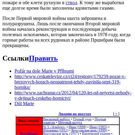
пожаре и обе клети рухнули в
ствол
. К тому же выработки
еще долгое время были заполнены ядовитыми газами.
После Первой мировой войны шахта заброшена и
полуразрушена. Лишь после окончания Второй мировой
войны началась реконструкция и последующая добыча
полезных ископаемых, которая закончилась в 1978 году, когда
горные работы на всех рудниках в районе Пршибрам были
прекращены.
Ссылки
Править
Požár na dole Marie v Příbrami
http://www.ceskatelevize.cz/ct24/regiony/179259-pozar-v-
brezovych-horach-neopatrnost-tehdy-zavinila-smrt-319-
horniku/
http://www.zachranar.cz/2012/04/120-let-od-nejvetsi-nehody-
v-dejinach-ceskeho-hornictvi/
Důl Marie
Аварии на шахтах
[
+
]
Внезапный выброс
•
Горный удар
•
Прорыв
Виды аварий
плывуна
•
Мёртвый воздух
№ 5 «Альберт»
•
Иван (1898)
•
Иван (1905)
•
Итальянка (1912)
•
Корсуньская копь (1899)
•
Российская
Корсуньская копь (1917)
•
Нарневский рудник
•