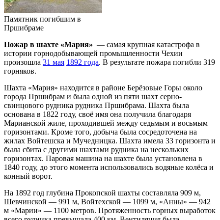
Памятник погибшим в
Пршибраме
Пожар в шахте «Мария»
— самая крупная катастрофа в
истории горнодобывающей промышленности Чехии
произошла
31 мая
1892 года
. В результате пожара погибли 319
горняков.
Шахта «Мария» находится в районе Берёзовые Горы около
города Пршибрам и была одной из пяти шахт серно-
свинцового рудника рудника Пршибрама. Шахта была
основана в 1822 году, своё имя она получила благодаря
Марианской жиле, проходившей между седьмым и восьмым
горизонтами. Кроме того, добыча была сосредоточена на
жилах Войтешска и Мучедницка. Шахта имела 33 горизонта и
была сбита с другими шахтами рудника на нескольких
горизонтах. Паровая машина на шахте была установлена в
1840 году, до этого момента использовались водяные колёса и
конный ворот.
На 1892 год глубина Прокопской шахты составляла 909 м,
Шевчинской — 991 м, Войтехской — 1099 м, «Анны» — 942
м «Марии» — 1100 метров. Протяженность горных выработок
всего рудника превышала 400 км. Вентиляция была