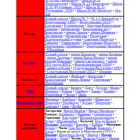
№ 18-бис (Караганда)
•
Шахта № 20
(Болоховуголь)‎
•
Шахта № 23 (Караганда)
•
Шахта
№ 31 (Рутченково, 1931)
•
Шахта № 31
(Рутченково, 1959)
•
Шахта № 40 (Воркута)
•
Эге-
Хая
Полный список
•
Шахта № 7
•
№ 1-5 Баренцбург
•
Воркутинская (1995)
•
Воркутинская (2013)
•
Есаульская
•
Естюнинская
•
Западная-Капитальная
•
Зиминка
•
Зыряновская
•
Карачаевское ш/у
•
Комсомолец
•
имени Ленина
•
имени Шевякова
•
Россия
Листвяжная
•
Первомайская
•
Распадская
•
Расвумчоррский рудник
•
Северная (Воркута)
•
Тайжина
•
Ульяновская
•
Центральная (Воркута)
•
Центральная (Забайкалье)
•
Центральная (Копейск)
•
Юбилейная
Полный список
•
имени Бажанова
•
имени Баракова
•
имени Засядько
•
имени Карла Маркса
•
имени
Кирова(Макеевка)
•
имени Скочинского
•
имени
Украина
ХІХ съезда КПСС
•
Краснолиманская (2004)
•
Славяносербская
•
Суходольская-Восточная (1992)
•
Суходольская-Восточная (2011)
•
Украина
Полный список
•
Абайская
•
Актасская
•
Казахстан
Казахстанская
•
имени Ленина
•
Тентекская
•
Шахтинская
Полный список
•
Баннер
•
Дарр
•
Доусон
•
Мазер
•
США
Мононга
•
Робена
•
Скофилд
•
Ханна
•
Харвик
•
Фратервиль
•
Черри
•
Экклс
Аберкарн
•
Альбион‎
•
Блантайр
•
Изингтон
•
Великобритания
Ферндейл
•
Гресфорде
•
Хускар
•
Претория
•
Сенгенид
•
Оакс
•
Кэдби
Австралия
:
Маунт-Кембла
•
Маунт-Маллиган
•
Канада:
Хиллкрест
•
Нанаймо
•
Спрингхилл
•
Германия
:
Альсдорф
•
Йоханнгеоргендштадт
•
Реден
•
Штольценбах
•
Бельгия
:
Буа-де-Казьер
•
Прочее
Польша
:
Халемба
•
Клеофас
•
Хайниц
•
Франция:
зарубежье
Курьер
•
Чили:
Сан-Хосе
•
Китай
:
Бэньсиху
•
Хэган
•
Взрыв на шахте в Манчжурии (1931)
•
Япония
:
Мицубиси Ходзё
•
Мицуи
•
Индия
:
Часнала
•
Дори
•
Чехия:
Нельсон (Осек)
•
Мария