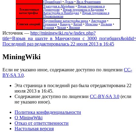
(Пршибрам)
•
Дукла
•
Ян и Франтишек
Трагедия в Аберфане
•
Взрыв террикона в
Техногенные
Димитрове
•
Взрыв террикона в Кадиевке
•
катастрофы
Катастрофа в Намбидже
•
Взрыв террикона в
Прокопьевске
Крупнейшие катастрофы мира
•
Австралия
•
Списки аварий
Германия
•
Канада
•
Китай
•
Мексика
•
Польша
•
Турция
•
Чехия
•
Япония
Источник —
http://miningwiki.ru/w/index.php?
title=Взрыв_на_шахте_в_Манчжурии_с_3000_погибших&oldid
Последний раз редактировалась 22 июля 2013 в 16:45
MiningWiki
Если не указано иное, содержание доступно по лицензии
CC-
BY-SA 3.0
.
Эта страница в последний раз была отредактирована 22
июля 2013 в 16:45.
Содержание доступно по лицензии
CC-BY-SA 3.0
(если
не указано иное).
Политика конфиденциальности
О MiningWiki
Отказ от ответственности
Настольная версия