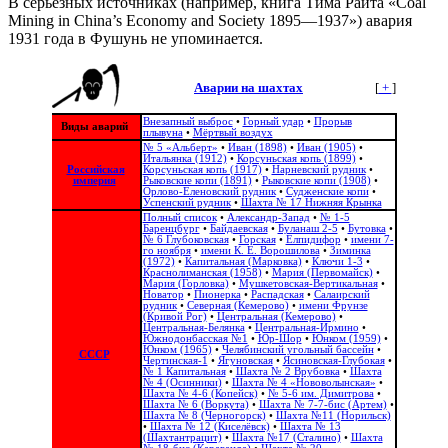
В серьезных источниках (например, книга Тима Райта «Coal
Mining in China’s Economy and Society 1895—1937») авария
1931 года в Фушунь не упоминается.
Аварии на шахтах
[
+
]
Внезапный выброс
•
Горный удар
•
Прорыв
Виды аварий
плывуна
•
Мёртвый воздух
№ 5 «Альберт»
•
Иван (1898)
•
Иван (1905)
•
Итальянка (1912)
•
Корсуньская копь (1899)
•
Российская
Корсуньская копь (1917)
•
Нарневский рудник
•
империя
Рыковские копи (1891)
•
Рыковские копи (1908)
•
Орлово-Еленовский рудник
•
Судженские копи
•
Успенский рудник
•
Шахта № 17 Нижняя Крынка
Полный список
•
Александр-Запад
•
№ 1-5
Баренцбург
•
Байдаевская
•
Буланаш 2-5
•
Бутовка
•
№ 6 Глубоковская
•
Горская
•
Елпидифор
•
имени 7-
го ноября
•
имени К. Е. Ворошилова
•
Зиминка
(1972)
•
Капитальная (Марковка)
•
Ключи 1-3
•
Краснолиманская (1958)
•
Мария (Первомайск)
•
Мария (Горловка)
•
Мушкетовская-Вертикальная
•
Новатор
•
Пионерка
•
Распадская
•
Салаирский
рудник
•
Северная (Кемерово)
•
имени Фрунзе
(Кривой Рог)
•
Центральная (Кемерово)
•
Центральная-Белянка
•
Центральная-Ирмино
•
Южнодонбасская №1
•
Юр-Шор
•
Юнком (1959)
•
Юнком (1965)
•
Челябинский угольный бассейн
•
СССР
Чертинская-1
•
Ягуновская
•
Ясиновская-Глубокая
•
№ 1 Капитальная
•
Шахта № 2 Врубовка
•
Шахта
№ 4 (Осинники)
•
Шахта № 4 «Нововолынская»
•
Шахта № 4-6 (Копейск)
•
№ 5-6 им. Димитрова
•
Шахта № 6 (Воркута)
•
Шахта № 7-7-бис (Артем)
•
Шахта № 8 (Черногорск)
•
Шахта №11 (Норильск)
•
Шахта № 12 (Киселёвск)
•
Шахта № 13
(Шахтантрацит)
•
Шахта №17 (Сталино)
•
Шахта