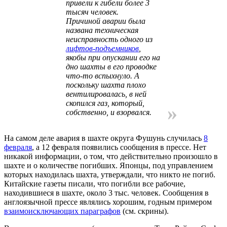
привели к гибели более 3
тысяч человек.
Причиной аварии была
названа техническая
неисправность одного из
лифтов-подъемников
,
якобы при опускании его на
дно шахты в его проводке
что-то вспыхнуло. А
поскольку шахта плохо
вентилировалась, в ней
скопился газ, который,
»
собственно, и взорвался.
На самом деле авария в шахте округа Фушунь случилась
8
февраля
, а 12 февраля появились сообщения в прессе. Нет
никакой информации, о том, что действительно произошло в
шахте и о количестве погибших. Японцы, под управлением
которых находилась шахта, утверждали, что никто не погиб.
Китайские газеты писали, что погибли все рабочие,
находившиеся в шахте, около 3 тыс. человек. Сообщения в
англоязычной прессе являлись хорошим, годным примером
взаимоисключающих параграфов
(см. скрины).