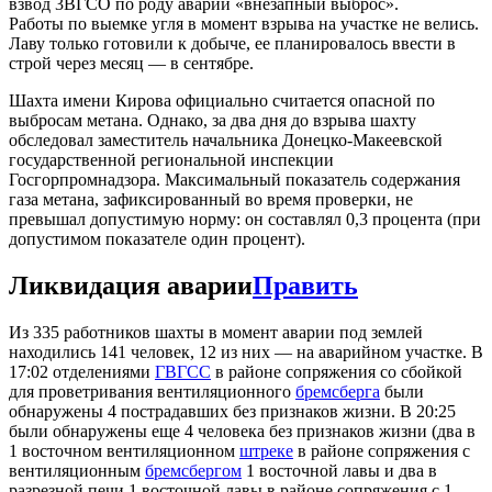
взвод 3ВГСО по роду аварии «внезапный выброс».
Работы по выемке угля в момент взрыва на участке не велись.
Лаву только готовили к добыче, ее планировалось ввести в
строй через месяц — в сентябре.
Шахта имени Кирова официально считается опасной по
выбросам метана. Однако, за два дня до взрыва шахту
обследовал заместитель начальника Донецко-Макеевской
государственной региональной инспекции
Госгорпромнадзора. Максимальный показатель содержания
газа метана, зафиксированный во время проверки, не
превышал допустимую норму: он составлял 0,3 процента (при
допустимом показателе один процент).
Ликвидация аварии
Править
Из 335 работников шахты в момент аварии под землей
находились 141 человек, 12 из них — на аварийном участке. В
17:02 отделениями
ГВГСС
в районе сопряжения со сбойкой
для проветривания вентиляционного
бремсберга
были
обнаружены 4 пострадавших без признаков жизни. В 20:25
были обнаружены еще 4 человека без признаков жизни (два в
1 восточном вентиляционном
штреке
в районе сопряжения с
вентиляционным
бремсбергом
1 восточной лавы и два в
разрезной печи 1 восточной лавы в районе сопряжения с 1