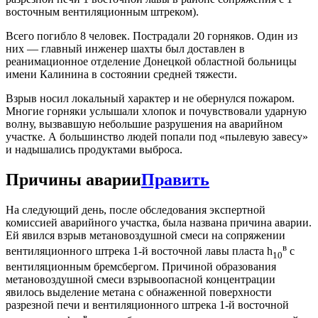
восточным вентиляционным штреком).
Всего погибло 8 человек. Пострадали 20 горняков. Один из
них — главный инженер шахты был доставлен в
реанимационное отделение Донецкой областной больницы
имени Калинина в состоянии средней тяжести.
Взрыв носил локальный характер и не обернулся пожаром.
Многие горняки услышали хлопок и почувствовали ударную
волну, вызвавшую небольшие разрушения на аварийном
участке. А большинство людей попали под «пылевую завесу»
и надышались продуктами выброса.
Причины аварии
Править
На следующий день, после обследования экспертной
комиссией аварийного участка, была названа причина аварии.
Ей явился взрыв метановоздушной смеси на сопряжении
в
вентиляционного штрека 1-й восточной лавы пласта h
с
10
вентиляционным бремсбергом. Причиной образования
метановоздушной смеси взрывоопасной кон­центрации
явилось выделение метана с обнаженной поверхности
разрезной печи и вентиляционного штрека 1-й восточной
в