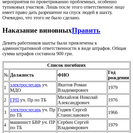
мероприятия по проветриванию проблемных, особенно
тупиковых участков. Лишь после этого ответственное лицо
имеет право дать разрешение на спуск людей в шахту.
Очевидно, что этого не было сделано.
Наказание виновных
Править
Девять работников шахты были привлечены к
административной ответственности в виде штрафов. Общая
сумма штрафов составила 900 грн.
Список погибших
Год
№
Должность
ФИО
рождения
электрослесарь
уч.
Якитов Роман
1
1979
МДО
Владимирович
Михайлов Николай
2
ГРП
уч. Пр по ТБ
1976
Александрович
электрослесарь
уч. Пр
Годяев Сергей
3
1966
по ТБ
Станиславович
машинист БВР уч. ПР
Сербин Сергей
4
1979
по ТБ
Владимирович