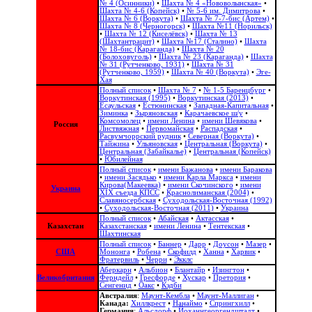
№ 4 (Осинники)
•
Шахта № 4 «Нововолынская»
•
Шахта № 4-6 (Копейск)
•
№ 5-6 им. Димитрова
•
Шахта № 6 (Воркута)
•
Шахта № 7-7-бис (Артем)
•
Шахта № 8 (Черногорск)
•
Шахта №11 (Норильск)
•
Шахта № 12 (Киселёвск)
•
Шахта № 13
(Шахтантрацит)
•
Шахта №17 (Сталино)
•
Шахта
№ 18-бис (Караганда)
•
Шахта № 20
(Болоховуголь)‎
•
Шахта № 23 (Караганда)
•
Шахта
№ 31 (Рутченково, 1931)
•
Шахта № 31
(Рутченково, 1959)
•
Шахта № 40 (Воркута)
•
Эге-
Хая
Полный список
•
Шахта № 7
•
№ 1-5 Баренцбург
•
Воркутинская (1995)
•
Воркутинская (2013)
•
Есаульская
•
Естюнинская
•
Западная-Капитальная
•
Зиминка
•
Зыряновская
•
Карачаевское ш/у
•
Комсомолец
•
имени Ленина
•
имени Шевякова
•
Россия
Листвяжная
•
Первомайская
•
Распадская
•
Расвумчоррский рудник
•
Северная (Воркута)
•
Тайжина
•
Ульяновская
•
Центральная (Воркута)
•
Центральная (Забайкалье)
•
Центральная (Копейск)
•
Юбилейная
Полный список
•
имени Бажанова
•
имени Баракова
•
имени Засядько
•
имени Карла Маркса
•
имени
Кирова(Макеевка)
•
имени Скочинского
•
имени
Украина
ХІХ съезда КПСС
•
Краснолиманская (2004)
•
Славяносербская
•
Суходольская-Восточная (1992)
•
Суходольская-Восточная (2011)
•
Украина
Полный список
•
Абайская
•
Актасская
•
Казахстан
Казахстанская
•
имени Ленина
•
Тентекская
•
Шахтинская
Полный список
•
Баннер
•
Дарр
•
Доусон
•
Мазер
•
США
Мононга
•
Робена
•
Скофилд
•
Ханна
•
Харвик
•
Фратервиль
•
Черри
•
Экклс
Аберкарн
•
Альбион‎
•
Блантайр
•
Изингтон
•
Великобритания
Ферндейл
•
Гресфорде
•
Хускар
•
Претория
•
Сенгенид
•
Оакс
•
Кэдби
Австралия
:
Маунт-Кембла
•
Маунт-Маллиган
•
Канада:
Хиллкрест
•
Нанаймо
•
Спрингхилл
•
Германия
:
Альсдорф
•
Йоханнгеоргендштадт
•