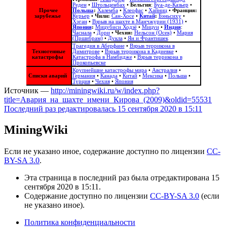
Реден
•
Штольценбах
•
Бельгия
:
Буа-де-Казьер
•
Прочее
Польша
:
Халемба
•
Клеофас
•
Хайниц
•
Франция:
зарубежье
Курьер
•
Чили:
Сан-Хосе
•
Китай
:
Бэньсиху
•
Хэган
•
Взрыв на шахте в Манчжурии (1931)
•
Япония
:
Мицубиси Ходзё
•
Мицуи
•
Индия
:
Часнала
•
Дори
•
Чехия:
Нельсон (Осек)
•
Мария
(Пршибрам)
•
Дукла
•
Ян и Франтишек
Трагедия в Аберфане
•
Взрыв террикона в
Техногенные
Димитрове
•
Взрыв террикона в Кадиевке
•
катастрофы
Катастрофа в Намбидже
•
Взрыв террикона в
Прокопьевске
Крупнейшие катастрофы мира
•
Австралия
•
Списки аварий
Германия
•
Канада
•
Китай
•
Мексика
•
Польша
•
Турция
•
Чехия
•
Япония
Источник —
http://miningwiki.ru/w/index.php?
title=Авария_на_шахте_имени_Кирова_(2009)&oldid=55531
Последний раз редактировалась 15 сентября 2020 в 15:11
MiningWiki
Если не указано иное, содержание доступно по лицензии
CC-
BY-SA 3.0
.
Эта страница в последний раз была отредактирована 15
сентября 2020 в 15:11.
Содержание доступно по лицензии
CC-BY-SA 3.0
(если
не указано иное).
Политика конфиденциальности