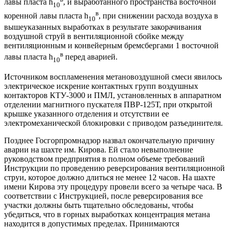
лавы пласта h
, и выработан­ного пространства восточной
10
в
коренной лавы пласта h
, при снижении расхода воздуха в
10
вышеуказанных выработках в результате закорачивания
воздушной струй в вентиляционной сбойке между
вентиляционным и конвейерным бремс­бергами 1 восточной
в
лавы пласта h
перед аварией.
10
Источником воспламенения метановоздушной смеси явилось
электриче­ское искрение контактных групп воздушных
контакторов КТУ-3000 и ПМЛ, ус­тановленных в аппаратном
отделении магнитного пускателя ПВР-125Т, при откры­той
крышке указанного отделения и отсутствии ее
электромеханической блокиров­ки с приводом разъединителя.
Позднее Госгорпромнадзор назвал окончательную причину
аварии на шахте им. Кирова. Ей стало невыполнение
руководством предприятия в полном объеме требований
Инструкции по проведению реверсирования вентиляционной
струи, которое должно длиться не менее 12 часов. На шахте
имени Кирова эту процедуру провели всего за четыре часа. В
соответствии с Инструкцией, после реверсирования все
участки должны быть тщательно обследованы, чтобы
убедиться, что в горных выработках концентрация метана
находится в допустимых пределах. Принимаются