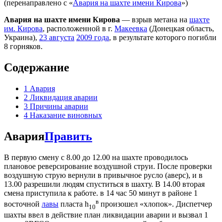
(перенаправлено с «
Авария на шахте имени Кирова
»)
Авария на шахте имени Кирова
— взрыв метана на
шахте
им. Кирова
, расположенной в г.
Макеевка
(Донецкая область,
Украина),
23 августа
2009 года
, в результате которого погибли
8 горняков.
Содержание
1
Авария
2
Ликвидация аварии
3
Причины аварии
4
Наказание виновных
Авария
Править
В первую смену с 8.00 до 12.00 на шахте проводилось
плановое реверсирование воздушной струи. После проверки
воздушную струю вернули в привычное русло (аверс), и в
13.00 разрешили людям спуститься в шахту. В 14.00 вторая
смена приступила к работе. в 14 час 50 минут в районе 1
в
восточной
лавы
пласта h
произошел «хлопок». Диспетчер
10
шахты ввел в действие план ликвидации аварии и вызвал 1