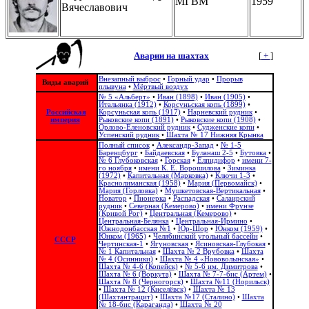
МГВМ
1959
Вячеславович
Аварии на шахтах
[
+
]
Внезапный выброс
•
Горный удар
•
Прорыв
Виды аварий
плывуна
•
Мёртвый воздух
№ 5 «Альберт»
•
Иван (1898)
•
Иван (1905)
•
Итальянка (1912)
•
Корсуньская копь (1899)
•
Российская
Корсуньская копь (1917)
•
Нарневский рудник
•
империя
Рыковские копи (1891)
•
Рыковские копи (1908)
•
Орлово-Еленовский рудник
•
Судженские копи
•
Успенский рудник
•
Шахта № 17 Нижняя Крынка
Полный список
•
Александр-Запад
•
№ 1-5
Баренцбург
•
Байдаевская
•
Буланаш 2-5
•
Бутовка
•
№ 6 Глубоковская
•
Горская
•
Елпидифор
•
имени 7-
го ноября
•
имени К. Е. Ворошилова
•
Зиминка
(1972)
•
Капитальная (Марковка)
•
Ключи 1-3
•
Краснолиманская (1958)
•
Мария (Первомайск)
•
Мария (Горловка)
•
Мушкетовская-Вертикальная
•
Новатор
•
Пионерка
•
Распадская
•
Салаирский
рудник
•
Северная (Кемерово)
•
имени Фрунзе
(Кривой Рог)
•
Центральная (Кемерово)
•
Центральная-Белянка
•
Центральная-Ирмино
•
Южнодонбасская №1
•
Юр-Шор
•
Юнком (1959)
•
Юнком (1965)
•
Челябинский угольный бассейн
•
СССР
Чертинская-1
•
Ягуновская
•
Ясиновская-Глубокая
•
№ 1 Капитальная
•
Шахта № 2 Врубовка
•
Шахта
№ 4 (Осинники)
•
Шахта № 4 «Нововолынская»
•
Шахта № 4-6 (Копейск)
•
№ 5-6 им. Димитрова
•
Шахта № 6 (Воркута)
•
Шахта № 7-7-бис (Артем)
•
Шахта № 8 (Черногорск)
•
Шахта №11 (Норильск)
•
Шахта № 12 (Киселёвск)
•
Шахта № 13
(Шахтантрацит)
•
Шахта №17 (Сталино)
•
Шахта
№ 18-бис (Караганда)
•
Шахта № 20