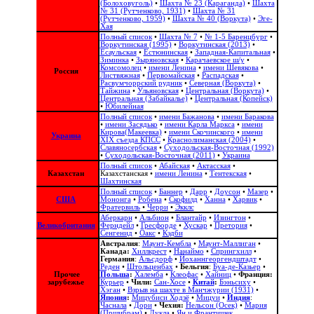
(Болоховуголь)‎
•
Шахта № 23 (Караганда)
•
Шахта
№ 31 (Рутченково, 1931)
•
Шахта № 31
(Рутченково, 1959)
•
Шахта № 40 (Воркута)
•
Эге-
Хая
Полный список
•
Шахта № 7
•
№ 1-5 Баренцбург
•
Воркутинская (1995)
•
Воркутинская (2013)
•
Есаульская
•
Естюнинская
•
Западная-Капитальная
•
Зиминка
•
Зыряновская
•
Карачаевское ш/у
•
Комсомолец
•
имени Ленина
•
имени Шевякова
•
Россия
Листвяжная
•
Первомайская
•
Распадская
•
Расвумчоррский рудник
•
Северная (Воркута)
•
Тайжина
•
Ульяновская
•
Центральная (Воркута)
•
Центральная (Забайкалье)
•
Центральная (Копейск)
•
Юбилейная
Полный список
•
имени Бажанова
•
имени Баракова
•
имени Засядько
•
имени Карла Маркса
•
имени
Кирова(Макеевка)
•
имени Скочинского
•
имени
Украина
ХІХ съезда КПСС
•
Краснолиманская (2004)
•
Славяносербская
•
Суходольская-Восточная (1992)
•
Суходольская-Восточная (2011)
•
Украина
Полный список
•
Абайская
•
Актасская
•
Казахстан
Казахстанская
•
имени Ленина
•
Тентекская
•
Шахтинская
Полный список
•
Баннер
•
Дарр
•
Доусон
•
Мазер
•
США
Мононга
•
Робена
•
Скофилд
•
Ханна
•
Харвик
•
Фратервиль
•
Черри
•
Экклс
Аберкарн
•
Альбион‎
•
Блантайр
•
Изингтон
•
Великобритания
Ферндейл
•
Гресфорде
•
Хускар
•
Претория
•
Сенгенид
•
Оакс
•
Кэдби
Австралия
:
Маунт-Кембла
•
Маунт-Маллиган
•
Канада:
Хиллкрест
•
Нанаймо
•
Спрингхилл
•
Германия
:
Альсдорф
•
Йоханнгеоргендштадт
•
Реден
•
Штольценбах
•
Бельгия
:
Буа-де-Казьер
•
Прочее
Польша
:
Халемба
•
Клеофас
•
Хайниц
•
Франция:
зарубежье
Курьер
•
Чили:
Сан-Хосе
•
Китай
:
Бэньсиху
•
Хэган
•
Взрыв на шахте в Манчжурии (1931)
•
Япония
:
Мицубиси Ходзё
•
Мицуи
•
Индия
:
Часнала
•
Дори
•
Чехия:
Нельсон (Осек)
•
Мария
(Пршибрам)
•
Дукла
•
Ян и Франтишек