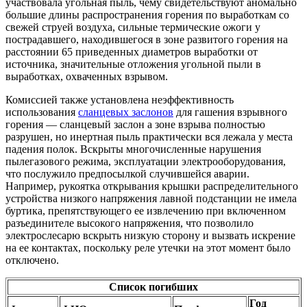
участвовала угольная пыль, чему свидетельствуют аномально
большие длины распространения горения по выработкам со
свежей струей воздуха, сильные термические ожоги у
пострадавшего, находившегося в зоне развитого горения на
расстоянии 65 приведенных диаметров выработки от
источника, значительные отложения угольной пыли в
выработках, охваченных взрывом.
Комиссией также установлена неэффективность
использования
сланцевых заслонов
для гашения взрывного
горения — сланцевый заслон а зоне взрыва полностью
разрушен, но инертная пыль практически вся лежала у места
падения полок. Вскрыты многочисленные нарушения
пылегазового режима, эксплуатации электрооборудования,
что послужило предпосылкой случившейся аварии.
Например, рукоятка открывания крышки распределительного
устройства низкого напряжения лавной подстанции не имела
буртика, препятствующего ее извлечению при включенном
разъединителе высокого напряжения, что позволило
электрослесарю вскрыть низкую сторону и вызвать искрение
на ее контактах, поскольку реле утечки на этот момент было
отключено.
Список погибших
Год