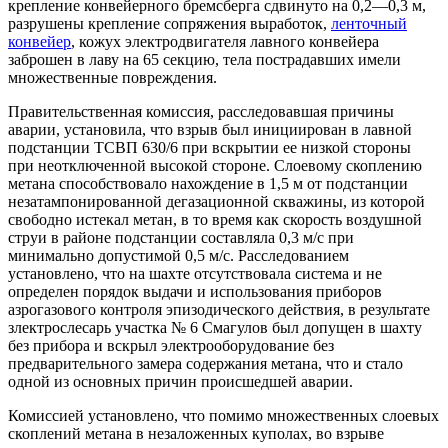
крепление конвейерного бремсберга сдвинуто на 0,2—0,3 м,
разрушены крепление сопряжения выработок,
ленточный
конвейер
, кожух электродвигателя лавного конвейера
заброшен в лаву на 65 секцию, тела пострадавших имели
множественные повреждения.
Правительственная комиссия, расследовавшая причины
аварии, установила, что взрыв был инициирован в лавной
подстанции ТСВП 630/6 при вскрытии ее низкой стороны
при неотключенной высокой стороне. Слоевому скоплению
метана способствовало нахождение в 1,5 м от подстанции
незатампонированной дегазационной скважины, из которой
свободно истекал метан, в то время как скорость воздушной
струи в районе подстанции составляла 0,3 м/с при
минимально допустимой 0,5 м/с. Расследованием
установлено, что на шахте отсутствовала система и не
определен порядок выдачи и использования приборов
азрогазового контроля эпизодического действия, в результате
злектрослесарь участка № 6 Смагулов был допущен в шахту
без прибора и вскрыл электрооборудование без
предварительного замера содержания метана, что и стало
одной из основных причин происшедшей аварии.
Комиссией установлено, что помимо множественных слоевых
скоплений метана в незаложенных куполах, во взрыве