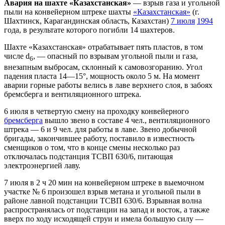
Авария на шахте «Казахстанская»
— взрыв газа и угольной
пыли на конвейерном штреке шахты
«Казахстанская»
(г.
Шахтинск, Карагандинская область, Казахстан)
7 июля
1994
года, в результате которого погибли 14 шахтеров.
Шахте «Казахстанская» отрабатывает пять пластов, в том
числе d
, — опасный по взрывам угольной пыли и газа,
6
внезапным выбросам, склонный к самовозгоранию. Угол
падения пласта 14—15°, мощность около 5 м. На момент
аварии горные работы велись в лаве верхнего слоя, в забоях
бремсберга и вентиляционного штрека.
6 июля в четвертую смену на проходку конвейерного
бремсберга
вышло звено в составе 4 чел., вентиляционного
штрека — 6 и 9 чел. для работы в лаве. Звено добычной
бригады, закончившее работу, поставило в известность
сменщиков о том, что в конце смены несколько раз
отключалась подстанция ТСВП 630/6, питающая
электроэнергией лаву.
7 июля в 2 ч 20 мин на конвейерном штреке в выемочном
участке № 6 произошел взрыв метана и угольной пыли в
районе лавной подстанции ТСВП 630/6. Взрывная волна
распространялась от подстанции на запад и восток, а также
вверх по ходу исходящей струи и имела большую силу —