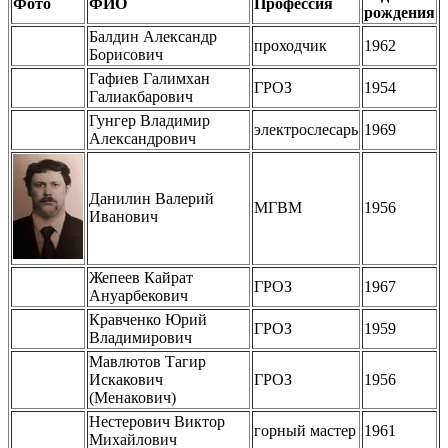
Фото
ФИО
Профессия
рождения
Балдин Александр
проходчик
1962
Борисович
Гафиев Галимхан
ГРОЗ
1954
Галиакбарович
Гунгер Владимир
электрослесарь
1969
Александрович
Данилин Валерий
МГВМ
1956
Иванович
Жепеев Кайрат
ГРОЗ
1967
Ануарбекович
Кравченко Юрий
ГРОЗ
1959
Владимирович
Мавлютов Тагир
Искакович
ГРОЗ
1956
(Менакович)
Нестерович Виктор
горный мастер
1961
Михайлович