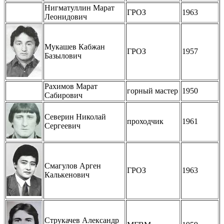
Нигматуллин Марат
ГРОЗ
1963
Леонидович
Мукашев Кабжан
ГРОЗ
1957
Базылович
Рахимов Марат
горный мастер
1950
Сабирович
Северин Николай
проходчик
1961
Сергеевич
Смагулов Арген
ГРОЗ
1963
Калькенович
Струкачев Александр