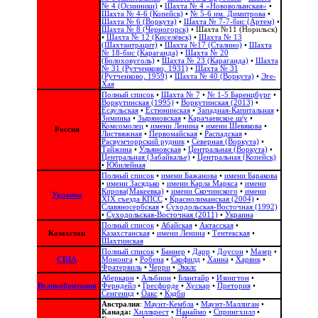
№ 4 (Осинники)
•
Шахта № 4 «Нововолынская»
•
Шахта № 4-6 (Копейск)
•
№ 5-6 им. Димитрова
•
Шахта № 6 (Воркута)
•
Шахта № 7-7-бис (Артем)
•
Шахта № 8 (Черногорск)
•
Шахта №11 (Норильск)
•
Шахта № 12 (Киселёвск)
•
Шахта № 13
(Шахтантрацит)
•
Шахта №17 (Сталино)
•
Шахта
№ 18-бис (Караганда)
•
Шахта № 20
(Болоховуголь)‎
•
Шахта № 23 (Караганда)
•
Шахта
№ 31 (Рутченково, 1931)
•
Шахта № 31
(Рутченково, 1959)
•
Шахта № 40 (Воркута)
•
Эге-
Хая
Полный список
•
Шахта № 7
•
№ 1-5 Баренцбург
•
Воркутинская (1995)
•
Воркутинская (2013)
•
Есаульская
•
Естюнинская
•
Западная-Капитальная
•
Зиминка
•
Зыряновская
•
Карачаевское ш/у
•
Комсомолец
•
имени Ленина
•
имени Шевякова
•
Россия
Листвяжная
•
Первомайская
•
Распадская
•
Расвумчоррский рудник
•
Северная (Воркута)
•
Тайжина
•
Ульяновская
•
Центральная (Воркута)
•
Центральная (Забайкалье)
•
Центральная (Копейск)
•
Юбилейная
Полный список
•
имени Бажанова
•
имени Баракова
•
имени Засядько
•
имени Карла Маркса
•
имени
Кирова(Макеевка)
•
имени Скочинского
•
имени
Украина
ХІХ съезда КПСС
•
Краснолиманская (2004)
•
Славяносербская
•
Суходольская-Восточная (1992)
•
Суходольская-Восточная (2011)
•
Украина
Полный список
•
Абайская
•
Актасская
•
Казахстан
Казахстанская
•
имени Ленина
•
Тентекская
•
Шахтинская
Полный список
•
Баннер
•
Дарр
•
Доусон
•
Мазер
•
США
Мононга
•
Робена
•
Скофилд
•
Ханна
•
Харвик
•
Фратервиль
•
Черри
•
Экклс
Аберкарн
•
Альбион‎
•
Блантайр
•
Изингтон
•
Великобритания
Ферндейл
•
Гресфорде
•
Хускар
•
Претория
•
Сенгенид
•
Оакс
•
Кэдби
Австралия
:
Маунт-Кембла
•
Маунт-Маллиган
•
Канада:
Хиллкрест
•
Нанаймо
•
Спрингхилл
•