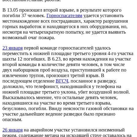
В 13.05 произошел второй взрыве, в результате которого
погибли 37 человек.
Горноспасателям
удается установить
местонахождение всех пострадавших, характер разрушения
горных выработок и находящегося в них оборудования, но,
несмотря на четырехкратную попытку, не удается выявить
возможный очаг пожара.
23 января
первой команде горноспасателей удалось
переместить к нижней площадке третьего уровня 4-го участка
шахты 12 погибших. В 6.23, во время нахождения на участке
второй команды в количестве девяти человек, в том числе
двух наборщиков проб воздуха, приступившей к работе по
извлечению трупов, произошел третий взрыв. В
последующем отделение
ВГСЧ
, посланное в разведку,
доложило, что телефонист, находившийся у телефона на
нижней площадке третьего уклона, убит воздушной волной.
Высказывалось мнение, что остальные девять человек,
находившиеся на участке во время третьего взрыва,
безусловно, погибли. Ввиду неясности газовой обстановки на
участке дальнейшее ведение разведки было признано
опасным.
26 января
на аварийном участке установился неизменный
режим, содержание метана на исходящей струе оставалось на