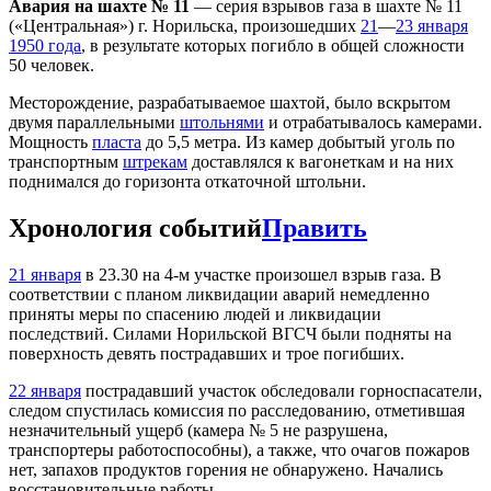
Авария на шахте № 11
— серия взрывов газа в шахте № 11
(«Центральная») г. Норильска, произошедших
21
—
23 января
1950 года
, в результате которых погибло в общей сложности
50 человек.
Месторождение, разрабатываемое шахтой, было вскрытом
двумя параллельными
штольнями
и отрабатывалось камерами.
Мощность
пласта
до 5,5 метра. Из камер добытый уголь по
транспортным
штрекам
доставлялся к вагонеткам и на них
поднимался до горизонта откаточной штольни.
Хронология событий
Править
21 января
в 23.30 на 4-м участке произошел взрыв газа. В
соответствии с планом ликвидации аварий немедленно
приняты меры по спасению людей и ликвидации
последствий. Силами Норильской ВГСЧ были подняты на
поверхность девять пострадавших и трое погибших.
22 января
пострадавший участок обследовали горноспасатели,
следом спустилась комиссия по расследованию, отметившая
незначительный ущерб (камера № 5 не разрушена,
транспортеры работоспособны), а также, что очагов пожаров
нет, запахов продуктов горения не обнаружено. Начались
восстановительные работы.