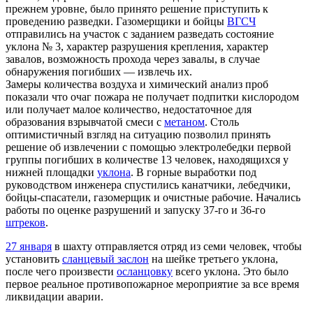
прежнем уровне, было принято решение приступить к
проведению разведки. Газомерщики и бойцы
ВГСЧ
отправились на участок с заданием разведать состояние
уклона № 3, характер разрушения крепления, характер
завалов, возможность прохода через завалы, в случае
обнаружения погибших — извлечь их.
Замеры количества воздуха и химический анализ проб
показали что очаг пожара не получает подпитки кислородом
или получает малое количество, недостаточное для
образования взрывчатой смеси с
метаном
. Столь
оптимистичный взгляд на ситуацию позволил принять
решение об извлечении с помощью электролебедки первой
группы погибших в количестве 13 человек, находящихся у
нижней площадки
уклона
. В горные выработки под
руководством инженера спустились канатчики, лебедчики,
бойцы-спасатели, газомерщик и очистные рабочие. Начались
работы по оценке разрушений и запуску 37-го и 36-го
штреков
.
27 января
в шахту отправляется отряд из семи человек, чтобы
установить
сланцевый заслон
на шейке третьего уклона,
после чего произвести
осланцовку
всего уклона. Это было
первое реальное противопожарное мероприятие за все время
ликвидации аварии.