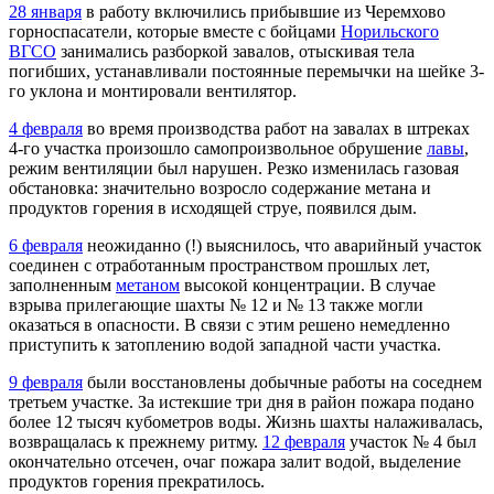
28 января
в работу включились прибывшие из Черемхово
горноспасатели, которые вместе с бойцами
Норильского
ВГСО
занимались разборкой завалов, отыскивая тела
погибших, устанавливали постоянные перемычки на шейке 3-
го уклона и монтировали вентилятор.
4 февраля
во время производства работ на завалах в штреках
4-го участка произошло самопроизвольное обрушение
лавы
,
режим вентиляции был нарушен. Резко изменилась газовая
обстановка: значительно возросло содержание метана и
продуктов горения в исходящей струе, появился дым.
6 февраля
неожиданно (!) выяснилось, что аварийный участок
соединен с отработанным пространством прошлых лет,
заполненным
метаном
высокой концентрации. В случае
взрыва прилегающие шахты № 12 и № 13 также могли
оказаться в опасности. В связи с этим решено немедленно
приступить к затоплению водой западной части участка.
9 февраля
были восстановлены добычные работы на соседнем
третьем участке. За истекшие три дня в район пожара подано
более 12 тысяч кубометров воды. Жизнь шахты налаживалась,
возвращалась к прежнему ритму.
12 февраля
участок № 4 был
окончательно отсечен, очаг пожара залит водой, выделение
продуктов горения прекратилось.