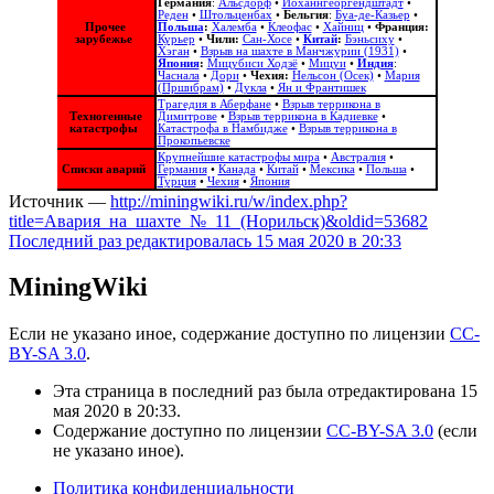
Германия
:
Альсдорф
•
Йоханнгеоргендштадт
•
Реден
•
Штольценбах
•
Бельгия
:
Буа-де-Казьер
•
Прочее
Польша
:
Халемба
•
Клеофас
•
Хайниц
•
Франция:
зарубежье
Курьер
•
Чили:
Сан-Хосе
•
Китай
:
Бэньсиху
•
Хэган
•
Взрыв на шахте в Манчжурии (1931)
•
Япония
:
Мицубиси Ходзё
•
Мицуи
•
Индия
:
Часнала
•
Дори
•
Чехия:
Нельсон (Осек)
•
Мария
(Пршибрам)
•
Дукла
•
Ян и Франтишек
Трагедия в Аберфане
•
Взрыв террикона в
Техногенные
Димитрове
•
Взрыв террикона в Кадиевке
•
катастрофы
Катастрофа в Намбидже
•
Взрыв террикона в
Прокопьевске
Крупнейшие катастрофы мира
•
Австралия
•
Списки аварий
Германия
•
Канада
•
Китай
•
Мексика
•
Польша
•
Турция
•
Чехия
•
Япония
Источник —
http://miningwiki.ru/w/index.php?
title=Авария_на_шахте_№_11_(Норильск)&oldid=53682
Последний раз редактировалась 15 мая 2020 в 20:33
MiningWiki
Если не указано иное, содержание доступно по лицензии
CC-
BY-SA 3.0
.
Эта страница в последний раз была отредактирована 15
мая 2020 в 20:33.
Содержание доступно по лицензии
CC-BY-SA 3.0
(если
не указано иное).
Политика конфиденциальности