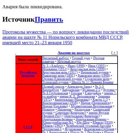
Авария была ликвидирована.
Источник
Править
Протоколы мужества — по вопросу ликвидации последствий
аварии на шахте № 11 Норильского комбината МВД СССР,
имевшей место 21–23 января 1950
Аварии на шахтах
[
+
]
Внезапный выброс
•
Горный удар
•
Прорыв
Виды аварий
плывуна
•
Мёртвый воздух
№ 5 «Альберт»
•
Иван (1898)
•
Иван (1905)
•
Итальянка (1912)
•
Корсуньская копь (1899)
•
Российская
Корсуньская копь (1917)
•
Нарневский рудник
•
империя
Рыковские копи (1891)
•
Рыковские копи (1908)
•
Орлово-Еленовский рудник
•
Судженские копи
•
Успенский рудник
•
Шахта № 17 Нижняя Крынка
Полный список
•
Александр-Запад
•
№ 1-5
Баренцбург
•
Байдаевская
•
Буланаш 2-5
•
Бутовка
•
№ 6 Глубоковская
•
Горская
•
Елпидифор
•
имени 7-
го ноября
•
имени К. Е. Ворошилова
•
Зиминка
(1972)
•
Капитальная (Марковка)
•
Ключи 1-3
•
Краснолиманская (1958)
•
Мария (Первомайск)
•
Мария (Горловка)
•
Мушкетовская-Вертикальная
•
Новатор
•
Пионерка
•
Распадская
•
Салаирский
рудник
•
Северная (Кемерово)
•
имени Фрунзе
(Кривой Рог)
•
Центральная (Кемерово)
•
Центральная-Белянка
•
Центральная-Ирмино
•
Южнодонбасская №1
•
Юр-Шор
•
Юнком (1959)
•
Юнком (1965)
•
Челябинский угольный бассейн
•
СССР
Чертинская-1
•
Ягуновская
•
Ясиновская-Глубокая
•
№ 1 Капитальная
•
Шахта № 2 Врубовка
•
Шахта