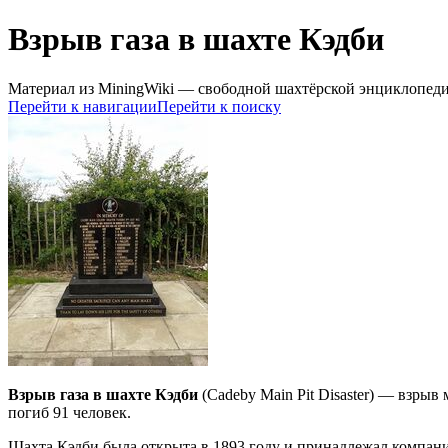
Взрыв газа в шахте Кэдби
Материал из MiningWiki — свободной шахтёрской энциклопед
Перейти к навигации
Перейти к поиску
Взрыв газа в шахте Кэдби
(Cadeby Main Pit Disaster) — взры
погиб 91 человек.
Шахта Кэдби была открыта в 1893 году и принадлежал компании