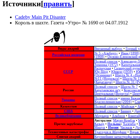
Источники
[
править
]
Cadeby Main Pit Disaster
Король в шахте. Газета «Утро» № 1690 от 04.07.1912
Виды аварий
Внезапный выброс
•
Горный у
№ 5 «Альберт»
•
Иван (1898)
Российская империя
(1908)
•
Орлово-Еленовский 
Полный список
•
Александр-З
Зиминка (1972)
•
Капитальная
Распадская
•
Салаирский рудн
СССР
Юр-Шор
•
Юнком (1959)
•
Юн
(Осинники)
•
Шахта № 4 «Но
№11 (Норильск)
•
Шахта № 12
(Караганда)
•
Шахта № 31 (Ру
Полный список
•
Шахта № 7
Россия
Карачаевское ш/у
•
Комсомол
Центральная (Воркута)
•
Цент
Полный список
•
имени Бажа
Украина
Краснолиманская (2004)
•
Сла
Казахстан
Полный список
•
Абайская
•
А
США
Полный список
•
Баннер
•
Да
Великобритания
Аберкарн
•
Альбион‎
•
Бланта
Австралия
:
Маунт-Кембла
•
М
Прочее зарубежье
Казьер
•
Польша
:
Халемба
•
Мицуи
•
Индия
:
Часнала
•
До
Техногенные катастрофы
Трагедия в Аберфане
•
Взрыв 
Списки аварий
Крупнейшие катастрофы мир