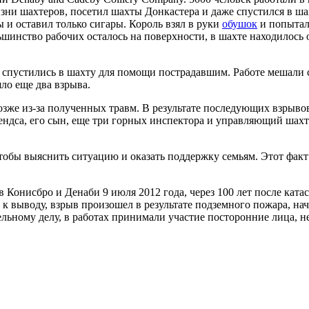
изни шахтеров, посетил шахты Донкастера и даже спустился в ш
и оставил только сигары. Король взял в руки
обушок
и попыталс
шинство рабочих осталось на поверхности, в шахте находилось 
спустились в шахту для помощи пострадавшим. Работе мешали с
шло еще два взрыва.
озже из-за полученных травм. В результате последующих взрывов
дса, его сын, еще три горных инспектора и управляющий шахт
обы выяснить ситуацию и оказать поддержку семьям. Этот факт у
Конисбро и Денаби 9 июля 2012 года, через 100 лет после ката
 выводу, взрыв произошел в результате подземного пожара, нач
ельному делу, в работах принимали участие посторонние лица, н