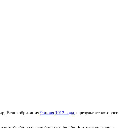
кшир, Великобритания
9 июля
1912 года
, в результате которого
шахте Кэдби и соседней шахте Денаби. В этот день король