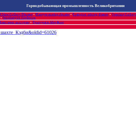
Горнодобывающая промышленность Великобритании
Albion Colliery Disaster‎
•
Blantyre mining disaster
•
Easington mining disaster
•
Ferndale Colliery
•
Senghenydd Explosion
амятники шахтерам
•
Трагедия в Аберфане
а_в_шахте_Кэдби&oldid=61026