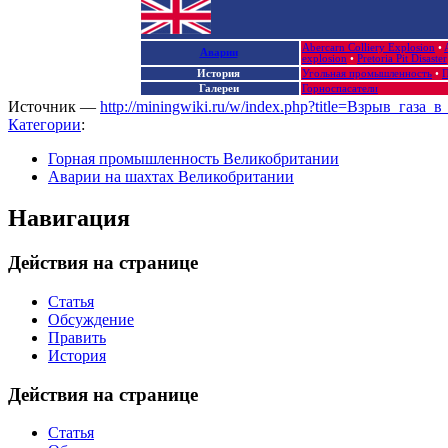
Abercarn Colliery Explosion‎
•
Аварии
explosion
•
Pretoria Pit Disaster
История
Угольная промышленность
•
П
Галереи
Горноспасатели
Источник —
http://miningwiki.ru/w/index.php?title=Взрыв_газ
Категории
:
Горная промышленность Великобритании
Аварии на шахтах Великобритании
Навигация
Действия на странице
Статья
Обсуждение
Править
История
Действия на странице
Статья