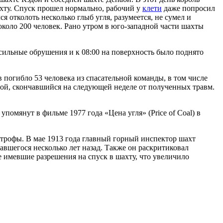
ахту. Спуск прошел нормально, рабочий у
клети
даже попросил
я отколоть несколько глыб угля, разумеется, не сумел и
около 200 человек. Рано утром в юго-западной части шахты
ильные обрушения и к 08:00 на поверхность было поднято
 погибло 53 человека из спасательной команды, в том числе
ой, скончавшийся на следующей неделе от полученных травм.
помянут в фильме 1977 года «Цена угля» (Price of Coal) в
строфы. В мае 1913 года главный горный инспектор шахт
авшегося несколько лет назад. Также он раскритиковал
е имевшие разрешения на спуск в шахту, что увеличило