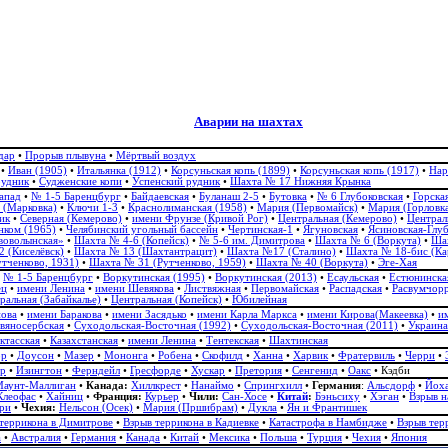
Аварии на шахтах
дар
•
Прорыв плывуна
•
Мёртвый воздух
•
Иван (1905)
•
Итальянка (1912)
•
Корсуньская копь (1899)
•
Корсуньская копь (1917)
•
Нар
рудник
•
Судженские копи
•
Успенский рудник
•
Шахта № 17 Нижняя Крынка
апад
•
№ 1-5 Баренцбург
•
Байдаевская
•
Буланаш 2-5
•
Бутовка
•
№ 6 Глубоковская
•
Горска
 (Марковка)
•
Ключи 1-3
•
Краснолиманская (1958)
•
Мария (Первомайск)
•
Мария (Горловк
ик
•
Северная (Кемерово)
•
имени Фрунзе (Кривой Рог)
•
Центральная (Кемерово)
•
Централ
ком (1965)
•
Челябинский угольный бассейн
•
Чертинская-1
•
Ягуновская
•
Ясиновская-Глу
воволынская»
•
Шахта № 4-6 (Копейск)
•
№ 5-6 им. Димитрова
•
Шахта № 6 (Воркута)
•
Шах
 (Киселёвск)
•
Шахта № 13 (Шахтантрацит)
•
Шахта №17 (Сталино)
•
Шахта № 18-бис (Ка
тченково, 1931)
•
Шахта № 31 (Рутченково, 1959)
•
Шахта № 40 (Воркута)
•
Эге-Хая
•
№ 1-5 Баренцбург
•
Воркутинская (1995)
•
Воркутинская (2013)
•
Есаульская
•
Естюнинска
ец
•
имени Ленина
•
имени Шевякова
•
Листвяжная
•
Первомайская
•
Распадская
•
Расвумчорр
ральная (Забайкалье)
•
Центральная (Копейск)
•
Юбилейная
нова
•
имени Баракова
•
имени Засядько
•
имени Карла Маркса
•
имени Кирова(Макеевка)
•
и
вяносербская
•
Суходольская-Восточная (1992)
•
Суходольская-Восточная (2011)
•
Украина
ктасская
•
Казахстанская
•
имени Ленина
•
Тентекская
•
Шахтинская
рр
•
Доусон
•
Мазер
•
Мононга
•
Робена
•
Скофилд
•
Ханна
•
Харвик
•
Фратервиль
•
Черри
•
йр
•
Изингтон
•
Ферндейл
•
Гресфорде
•
Хускар
•
Претория
•
Сенгенид
•
Оакс
•
Кэдби
аунт-Маллиган
•
Канада:
Хиллкрест
•
Нанаймо
•
Спрингхилл
•
Германия
:
Альсдорф
•
Йох
Клеофас
•
Хайниц
•
Франция:
Курьер
•
Чили:
Сан-Хосе
•
Китай
:
Бэньсиху
•
Хэган
•
Взрыв н
ри
•
Чехия:
Нельсон (Осек)
•
Мария (Пршибрам)
•
Дукла
•
Ян и Франтишек
террикона в Димитрове
•
Взрыв террикона в Кадиевке
•
Катастрофа в Намбидже
•
Взрыв тер
а
•
Австралия
•
Германия
•
Канада
•
Китай
•
Мексика
•
Польша
•
Турция
•
Чехия
•
Япония