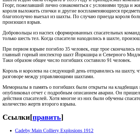
Георг, пожелавший лично ознакомиться с условиями труда и ж
короля выложить спички и другие воспламеняющиеся предметы 
благополучно выехал из шахты. По случаю приезда короля боль
произошел взрыв.
Добровольцы из наспех сформированных спасательных команд 
только шесть тел. Когда спасатели находились в шахте, произо
При первом взрыве погибло 35 человек, еще трое скончались п
главный горный инспектор шахт Йоркшира и Северного Мидлен
Таки образом общее число погибших составило 91 человек.
Король и королева на следующий день отправились на шахту, чт
разговоре между управляющими шахтами.
Мемориалы в память о погибших были открыты на кладбищах в 
опубликовал отчет с подробным описанием аварии. Он пришел к
действия спасателей. Хотя многие из них были обучены спасат
количество жертв второго взрыва.
Ссылки
[
править
]
Cadeby Main Colliery Explosions 1912