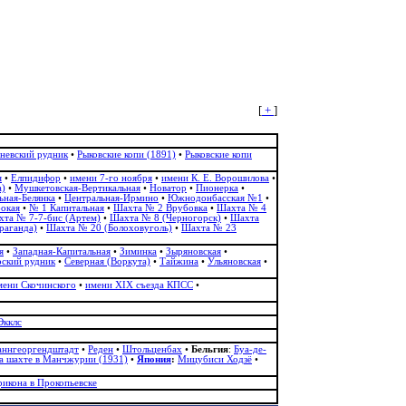
[
+
]
невский рудник
•
Рыковские копи (1891)
•
Рыковские копи
я
•
Елпидифор
•
имени 7-го ноября
•
имени К. Е. Ворошилова
•
а)
•
Мушкетовская-Вертикальная
•
Новатор
•
Пионерка
•
ьная-Белянка
•
Центральная-Ирмино
•
Южнодонбасская №1
•
бокая
•
№ 1 Капитальная
•
Шахта № 2 Врубовка
•
Шахта № 4
та № 7-7-бис (Артем)
•
Шахта № 8 (Черногорск)
•
Шахта
раганда)
•
Шахта № 20 (Болоховуголь)‎
•
Шахта № 23
я
•
Западная-Капитальная
•
Зиминка
•
Зыряновская
•
ский рудник
•
Северная (Воркута)
•
Тайжина
•
Ульяновская
•
мени Скочинского
•
имени ХІХ съезда КПСС
•
Экклс
аннгеоргендштадт
•
Реден
•
Штольценбах
•
Бельгия
:
Буа-де-
а шахте в Манчжурии (1931)
•
Япония
:
Мицубиси Ходзё
•
рикона в Прокопьевске