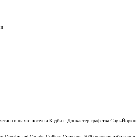
ии
в метана в шахте поселка Кэдби г. Донкастер графства Саут-Йор
 Denaby and Cadeby Colliery Company. 5000 человек работали в 