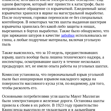
одним фактором, который мог привести к катастрофе, было
неправильное обращение со взрывчаткой. Ежедневный запас
взрывчатки хранился в ящике на магистральной выработке.
После получения, горняки переносили ее без специальных
контейнеров. В некоторых частях шахты выданная шахтерам
взрывчатка хранилась без какой-либо защиты в нишах,
вырезанных в бортах выработки. Также было обнаружено, что
при заряжании шпуров в качестве
забойки
использовалась не
глина, а любые подручные материалы, включая угольную
пыль
Также выяснилось, что за 10 недель, предшествовавших
взрыву, шахта вообще была лишена технического надзора, а
инспекторы, осматривавшие шахту в течение нескольких
предыдущих лет, не имели опыта работы на угольных шахтах.
Комиссия установила, что первоначальный взрыв угольной
пыли был инициирован взрывом накладного заряда на
поверхности массивного куска угля, по-видимому, для того,
чтобы расколоть его.
Основными потребителями угля шахты Маунт Маллиган
были электростанция и железные дороги. Остановка шахты
привела к сбоям в их работе. В 1923 году правительство
Квинсленда выкупило ее увладельцев и в дальнейшем