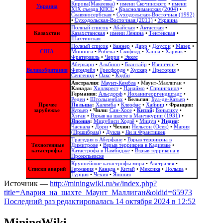
Кирова(Макеевка)
•
имени Скочинского
•
имени
Украина
ХІХ съезда КПСС
•
Краснолиманская (2004)
•
Славяносербская
•
Суходольская-Восточная (1992)
•
Суходольская-Восточная (2011)
•
Украина
Полный список
•
Абайская
•
Актасская
•
Казахстан
Казахстанская
•
имени Ленина
•
Тентекская
•
Шахтинская
Полный список
•
Баннер
•
Дарр
•
Доусон
•
Мазер
•
США
Мононга
•
Робена
•
Скофилд
•
Ханна
•
Харвик
•
Фратервиль
•
Черри
•
Экклс
Аберкарн
•
Альбион‎
•
Блантайр
•
Изингтон
•
Великобритания
Ферндейл
•
Гресфорде
•
Хускар
•
Претория
•
Сенгенид
•
Оакс
•
Кэдби
Австралия
:
Маунт-Кембла
•
Маунт-Маллиган
•
Канада:
Хиллкрест
•
Нанаймо
•
Спрингхилл
•
Германия
:
Альсдорф
•
Йоханнгеоргендштадт
•
Реден
•
Штольценбах
•
Бельгия
:
Буа-де-Казьер
•
Прочее
Польша
:
Халемба
•
Клеофас
•
Хайниц
•
Франция:
зарубежье
Курьер
•
Чили:
Сан-Хосе
•
Китай
:
Бэньсиху
•
Хэган
•
Взрыв на шахте в Манчжурии (1931)
•
Япония
:
Мицубиси Ходзё
•
Мицуи
•
Индия
:
Часнала
•
Дори
•
Чехия:
Нельсон (Осек)
•
Мария
(Пршибрам)
•
Дукла
•
Ян и Франтишек
Трагедия в Аберфане
•
Взрыв террикона в
Техногенные
Димитрове
•
Взрыв террикона в Кадиевке
•
катастрофы
Катастрофа в Намбидже
•
Взрыв террикона в
Прокопьевске
Крупнейшие катастрофы мира
•
Австралия
•
Списки аварий
Германия
•
Канада
•
Китай
•
Мексика
•
Польша
•
Турция
•
Чехия
•
Япония
Источник —
http://miningwiki.ru/w/index.php?
title=Авария_на_шахте_Маунт_Маллиган&oldid=65973
Последний раз редактировалась 14 октября 2024 в 12:52
MiningWiki