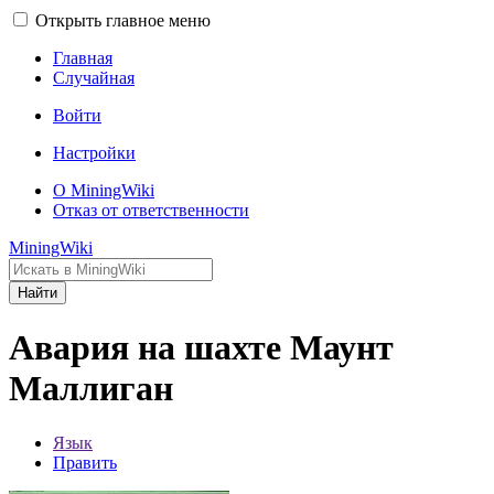
Открыть главное меню
Главная
Случайная
Войти
Настройки
О MiningWiki
Отказ от ответственности
MiningWiki
Найти
Авария на шахте Маунт
Маллиган
Язык
Править