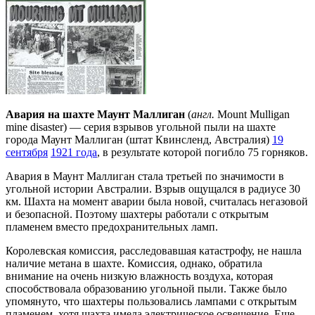
Авария на шахте Маунт Маллиган
(
англ.
Mount Mulligan
mine disaster) — серия взрывов угольной пыли на шахте
города Маунт Маллиган (штат Квинсленд, Австралия)
19
сентября
1921 года
, в результате которой погибло 75 горняков.
Авария в Маунт Маллиган стала третьей по значимости в
угольной истории Австралии. Взрыв ощущался в радиусе 30
км. Шахта на момент аварии была новой, считалась негазовой
и безопасной. Поэтому шахтеры работали с открытым
пламенем вместо предохранительных ламп.
Королевская комиссия, расследовавшая катастрофу, не нашла
наличие метана в шахте. Комиссия, однако, обратила
внимание на очень низкую влажность воздуха, которая
способствовала образованию угольной пыли. Также было
упомянуто, что шахтеры пользовались лампами с открытым
пламенем, хотя шахта имела электрическое освещение. Еще