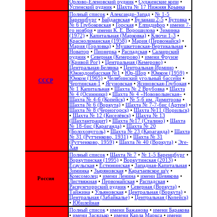
Орлово-Еленовский рудник
•
Судженские копи
•
Успенский рудник
•
Шахта № 17 Нижняя Крынка
Полный список
•
Александр-Запад
•
№ 1-5
Баренцбург
•
Байдаевская
•
Буланаш 2-5
•
Бутовка
•
№ 6 Глубоковская
•
Горская
•
Елпидифор
•
имени 7-
го ноября
•
имени К. Е. Ворошилова
•
Зиминка
(1972)
•
Капитальная (Марковка)
•
Ключи 1-3
•
Краснолиманская (1958)
•
Мария (Первомайск)
•
Мария (Горловка)
•
Мушкетовская-Вертикальная
•
Новатор
•
Пионерка
•
Распадская
•
Салаирский
рудник
•
Северная (Кемерово)
•
имени Фрунзе
(Кривой Рог)
•
Центральная (Кемерово)
•
Центральная-Белянка
•
Центральная-Ирмино
•
Южнодонбасская №1
•
Юр-Шор
•
Юнком (1959)
•
Юнком (1965)
•
Челябинский угольный бассейн
•
СССР
Чертинская-1
•
Ягуновская
•
Ясиновская-Глубокая
•
№ 1 Капитальная
•
Шахта № 2 Врубовка
•
Шахта
№ 4 (Осинники)
•
Шахта № 4 «Нововолынская»
•
Шахта № 4-6 (Копейск)
•
№ 5-6 им. Димитрова
•
Шахта № 6 (Воркута)
•
Шахта № 7-7-бис (Артем)
•
Шахта № 8 (Черногорск)
•
Шахта №11 (Норильск)
•
Шахта № 12 (Киселёвск)
•
Шахта № 13
(Шахтантрацит)
•
Шахта №17 (Сталино)
•
Шахта
№ 18-бис (Караганда)
•
Шахта № 20
(Болоховуголь)‎
•
Шахта № 23 (Караганда)
•
Шахта
№ 31 (Рутченково, 1931)
•
Шахта № 31
(Рутченково, 1959)
•
Шахта № 40 (Воркута)
•
Эге-
Хая
Полный список
•
Шахта № 7
•
№ 1-5 Баренцбург
•
Воркутинская (1995)
•
Воркутинская (2013)
•
Есаульская
•
Естюнинская
•
Западная-Капитальная
•
Зиминка
•
Зыряновская
•
Карачаевское ш/у
•
Комсомолец
•
имени Ленина
•
имени Шевякова
•
Россия
Листвяжная
•
Первомайская
•
Распадская
•
Расвумчоррский рудник
•
Северная (Воркута)
•
Тайжина
•
Ульяновская
•
Центральная (Воркута)
•
Центральная (Забайкалье)
•
Центральная (Копейск)
•
Юбилейная
Полный список
•
имени Бажанова
•
имени Баракова
•
имени Засядько
•
имени Карла Маркса
•
имени