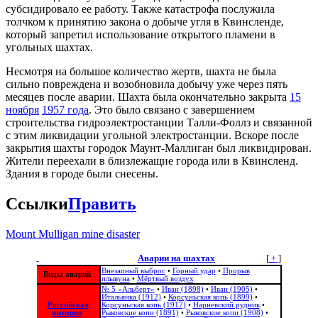
субсидировало ее работу. Также катастрофа послужила
толчком к принятию закона о добыче угля в Квинсленде,
который запретил использование открытого пламени в
угольных шахтах.
Несмотря на большое количество жертв, шахта не была
сильно повреждена и возобновила добычу уже через пять
месяцев после аварии. Шахта была окончательно закрыта
15
ноября
1957 года
. Это было связано с завершением
строительства гидроэлектростанции Талли-Фоллз и связанной
с этим ликвидации угольной электростанции. Вскоре после
закрытия шахты городок Маунт-Маллиган был ликвидирован.
Жители переехали в близлежащие города или в Квинсленд.
Здания в городе были снесены.
Ссылки
Править
Mount Mulligan mine disaster
Аварии на шахтах
[
+
]
Внезапный выброс
•
Горный удар
•
Прорыв
Виды аварий
плывуна
•
Мёртвый воздух
№ 5 «Альберт»
•
Иван (1898)
•
Иван (1905)
•
Итальянка (1912)
•
Корсуньская копь (1899)
•
Российская
Корсуньская копь (1917)
•
Нарневский рудник
•
империя
Рыковские копи (1891)
•
Рыковские копи (1908)
•