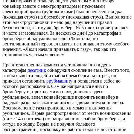
По распоряжению заведующего участком 5 и 6 ноября
конвейер вместе c электроприводом и пусковыми
электроприборами (рубильниками) был перенесен с ходка
(входящая струя) на бремсберг (исходящая струя). Выполнение
этой электроустановки имело ряд нарушений правил
безопасности, к тому же бремсберг № 5 плохо проветривался
и часто загазовывался. За несколько дней до катастрофы в
бремсберге обнаруживалось до 5 % метана, но
вентиляционный персонал шахты не придавал этому особого
значения. «Люди начали привыкать к газу», так как это
становилось частым явлением.
Правительственная комиссия установила, что в день
катастрофы
десятник
обнаружил скопление газа. Вместо того,
чтобы вывести людей из забоя бремсберга на штрек, он
приказал остановить
врубмашину
и оставаться в забое до
особого распоряжения. Сам же направился вниз по
бремсбергу и, проходя мимо находившихся здесь
рубильников, велел конвейерщице включить конвейер в
надежде разогнать скопившийся газ движением конвейера.
Воспламенение газа произошло в момент включения
рубильников. Взрыв распространился от места возникновения
(ниже 14-го штрека) по направлению к забою бремсберга, а
оттуда по ходку. Взрыв не получил большого
распространения, поскольку выработки были в достаточной