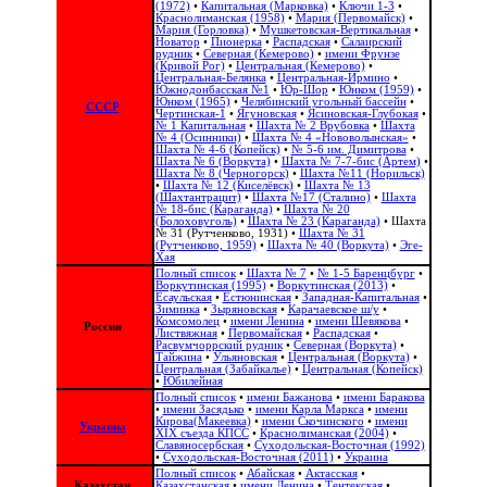
(1972)
•
Капитальная (Марковка)
•
Ключи 1-3
•
Краснолиманская (1958)
•
Мария (Первомайск)
•
Мария (Горловка)
•
Мушкетовская-Вертикальная
•
Новатор
•
Пионерка
•
Распадская
•
Салаирский
рудник
•
Северная (Кемерово)
•
имени Фрунзе
(Кривой Рог)
•
Центральная (Кемерово)
•
Центральная-Белянка
•
Центральная-Ирмино
•
Южнодонбасская №1
•
Юр-Шор
•
Юнком (1959)
•
Юнком (1965)
•
Челябинский угольный бассейн
•
СССР
Чертинская-1
•
Ягуновская
•
Ясиновская-Глубокая
•
№ 1 Капитальная
•
Шахта № 2 Врубовка
•
Шахта
№ 4 (Осинники)
•
Шахта № 4 «Нововолынская»
•
Шахта № 4-6 (Копейск)
•
№ 5-6 им. Димитрова
•
Шахта № 6 (Воркута)
•
Шахта № 7-7-бис (Артем)
•
Шахта № 8 (Черногорск)
•
Шахта №11 (Норильск)
•
Шахта № 12 (Киселёвск)
•
Шахта № 13
(Шахтантрацит)
•
Шахта №17 (Сталино)
•
Шахта
№ 18-бис (Караганда)
•
Шахта № 20
(Болоховуголь)‎
•
Шахта № 23 (Караганда)
•
Шахта
№ 31 (Рутченково, 1931)
•
Шахта № 31
(Рутченково, 1959)
•
Шахта № 40 (Воркута)
•
Эге-
Хая
Полный список
•
Шахта № 7
•
№ 1-5 Баренцбург
•
Воркутинская (1995)
•
Воркутинская (2013)
•
Есаульская
•
Естюнинская
•
Западная-Капитальная
•
Зиминка
•
Зыряновская
•
Карачаевское ш/у
•
Комсомолец
•
имени Ленина
•
имени Шевякова
•
Россия
Листвяжная
•
Первомайская
•
Распадская
•
Расвумчоррский рудник
•
Северная (Воркута)
•
Тайжина
•
Ульяновская
•
Центральная (Воркута)
•
Центральная (Забайкалье)
•
Центральная (Копейск)
•
Юбилейная
Полный список
•
имени Бажанова
•
имени Баракова
•
имени Засядько
•
имени Карла Маркса
•
имени
Кирова(Макеевка)
•
имени Скочинского
•
имени
Украина
ХІХ съезда КПСС
•
Краснолиманская (2004)
•
Славяносербская
•
Суходольская-Восточная (1992)
•
Суходольская-Восточная (2011)
•
Украина
Полный список
•
Абайская
•
Актасская
•
Казахстан
Казахстанская
•
имени Ленина
•
Тентекская
•