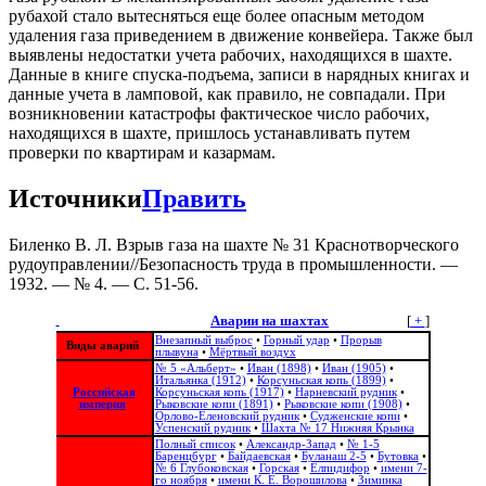
рубахой стало вытесняться еще более опасным методом
удаления газа приведением в движение конвейера. Также был
выявлены недостатки учета рабочих, находящихся в шахте.
Данные в книге спуска-подъема, записи в нарядных книгах и
данные учета в ламповой, как правило, не совпадали. При
возникновении катастрофы фактическое число рабочих,
находящихся в шахте, пришлось устанавливать путем
проверки по квартирам и казармам.
Источники
Править
Биленко В. Л. Взрыв газа на шахте № 31 Краснотворческого
рудоуправлении//Безопасность труда в промышленности. —
1932. — № 4. — С. 51-56.
Аварии на шахтах
[
+
]
Внезапный выброс
•
Горный удар
•
Прорыв
Виды аварий
плывуна
•
Мёртвый воздух
№ 5 «Альберт»
•
Иван (1898)
•
Иван (1905)
•
Итальянка (1912)
•
Корсуньская копь (1899)
•
Российская
Корсуньская копь (1917)
•
Нарневский рудник
•
империя
Рыковские копи (1891)
•
Рыковские копи (1908)
•
Орлово-Еленовский рудник
•
Судженские копи
•
Успенский рудник
•
Шахта № 17 Нижняя Крынка
Полный список
•
Александр-Запад
•
№ 1-5
Баренцбург
•
Байдаевская
•
Буланаш 2-5
•
Бутовка
•
№ 6 Глубоковская
•
Горская
•
Елпидифор
•
имени 7-
го ноября
•
имени К. Е. Ворошилова
•
Зиминка