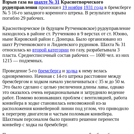
Взрыв газа на
шахте № 31
Краснотворческого
рудоуправления
произошел
19 ноября
1931 года
в бремсберге
№ 5 16-го западного коренного штрека. В результате взрыва
погибло 29 рабочих.
Краснотворческое (в будущем Рутченковское) рудоуправление
находилось в районе ст. Рутченково в 9 верстах от ст. Юзово,
ныне Кировский район г. Донецка. Было организовано из
шахт Рутченковского и Лидиевского рудников. Шахта № 31
относилась ко
второй категории
по газу, разрабатывала 3
пласта. Среднесписочный состав рабочих — 1600 чел. из них
1215 — подземных.
Проведение 5-го
бремсберга
и
ходка
к нему велась
одновременно. Начиная с 14-го штрека расстояние между
бремсбергом и ходком начало увеличиваться с 35 м до 50 м.
Это было сделано с целью увеличения длины лавы, однако
это оказалось очень нерациональным и затрудняло ведение
работ. Помимо возникавших проблем с вентиляцией, работа
конвейера в ходке становилась невозможной из-за
расположения конвейерной линии под углом, что приводило
к перегреву двигателя и частым поломкам конвейера.
Шахтным персоналом было принято решение перенести
конвейер с ходка на брембсберг.