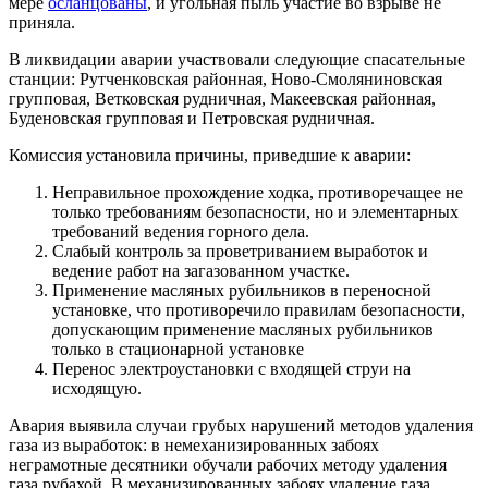
мере
осланцованы
, и угольная пыль участие во взрыве не
приняла.
В ликвидации аварии участвовали следующие спасательные
станции: Рутченковская районная, Ново-Смоляниновская
групповая, Ветковская рудничная, Макеевская районная,
Буденовская групповая и Петровская рудничная.
Комиссия установила причины, приведшие к аварии:
Неправильное прохождение ходка, противоречащее не
только требованиям безопасности, но и элементарных
требований ведения горного дела.
Слабый контроль за проветриванием выработок и
ведение работ на загазованном участке.
Применение масляных рубильников в переносной
установке, что противоречило правилам безопасности,
допускающим применение масляных рубильников
только в стационарной установке
Перенос электроустановки с входящей струи на
исходящую.
Авария выявила случаи грубых нарушений методов удаления
газа из выработок: в немеханизированных забоях
неграмотные десятники обучали рабочих методу удаления
газа рубахой. В механизированных забоях удаление газа