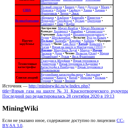
Шахтинская
Полный список
•
Баннер
•
Дарр
•
Доусон
•
Мазер
•
США
Мононга
•
Робена
•
Скофилд
•
Ханна
•
Харвик
•
Фратервиль
•
Черри
•
Экклс
Аберкарн
•
Альбион‎
•
Блантайр
•
Изингтон
•
Великобритания
Ферндейл
•
Гресфорде
•
Хускар
•
Претория
•
Сенгенид
•
Оакс
•
Кэдби
Австралия
:
Маунт-Кембла
•
Маунт-Маллиган
•
Канада:
Хиллкрест
•
Нанаймо
•
Спрингхилл
•
Германия
:
Альсдорф
•
Йоханнгеоргендштадт
•
Реден
•
Штольценбах
•
Бельгия
:
Буа-де-Казьер
•
Прочее
Польша
:
Халемба
•
Клеофас
•
Хайниц
•
Франция:
зарубежье
Курьер
•
Чили:
Сан-Хосе
•
Китай
:
Бэньсиху
•
Хэган
•
Взрыв на шахте в Манчжурии (1931)
•
Япония
:
Мицубиси Ходзё
•
Мицуи
•
Индия
:
Часнала
•
Дори
•
Чехия:
Нельсон (Осек)
•
Мария
(Пршибрам)
•
Дукла
•
Ян и Франтишек
Трагедия в Аберфане
•
Взрыв террикона в
Техногенные
Димитрове
•
Взрыв террикона в Кадиевке
•
катастрофы
Катастрофа в Намбидже
•
Взрыв террикона в
Прокопьевске
Крупнейшие катастрофы мира
•
Австралия
•
Списки аварий
Германия
•
Канада
•
Китай
•
Мексика
•
Польша
•
Турция
•
Чехия
•
Япония
Источник —
http://miningwiki.ru/w/index.php?
title=Взрыв_газа_на_шахте_№_31_Краснотворческого_рудоупр
Последний раз редактировалась 28 сентября 2020 в 19:13
MiningWiki
Если не указано иное, содержание доступно по лицензии
CC-
BY-SA 3.0
.