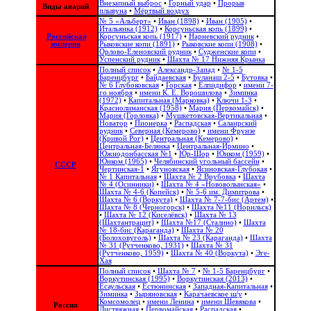
Внезапный выброс
•
Горный удар
•
Прорыв
Виды аварий
плывуна
•
Мёртвый воздух
№ 5 «Альберт»
•
Иван (1898)
•
Иван (1905)
•
Итальянка (1912)
•
Корсуньская копь (1899)
•
Российская
Корсуньская копь (1917)
•
Нарневский рудник
•
империя
Рыковские копи (1891)
•
Рыковские копи (1908)
•
Орлово-Еленовский рудник
•
Судженские копи
•
Успенский рудник
•
Шахта № 17 Нижняя Крынка
Полный список
•
Александр-Запад
•
№ 1-5
Баренцбург
•
Байдаевская
•
Буланаш 2-5
•
Бутовка
•
№ 6 Глубоковская
•
Горская
•
Елпидифор
•
имени 7-
го ноября
•
имени К. Е. Ворошилова
•
Зиминка
(1972)
•
Капитальная (Марковка)
•
Ключи 1-3
•
Краснолиманская (1958)
•
Мария (Первомайск)
•
Мария (Горловка)
•
Мушкетовская-Вертикальная
•
Новатор
•
Пионерка
•
Распадская
•
Салаирский
рудник
•
Северная (Кемерово)
•
имени Фрунзе
(Кривой Рог)
•
Центральная (Кемерово)
•
Центральная-Белянка
•
Центральная-Ирмино
•
Южнодонбасская №1
•
Юр-Шор
•
Юнком (1959)
•
Юнком (1965)
•
Челябинский угольный бассейн
•
СССР
Чертинская-1
•
Ягуновская
•
Ясиновская-Глубокая
•
№ 1 Капитальная
•
Шахта № 2 Врубовка
•
Шахта
№ 4 (Осинники)
•
Шахта № 4 «Нововолынская»
•
Шахта № 4-6 (Копейск)
•
№ 5-6 им. Димитрова
•
Шахта № 6 (Воркута)
•
Шахта № 7-7-бис (Артем)
•
Шахта № 8 (Черногорск)
•
Шахта №11 (Норильск)
•
Шахта № 12 (Киселёвск)
•
Шахта № 13
(Шахтантрацит)
•
Шахта №17 (Сталино)
•
Шахта
№ 18-бис (Караганда)
•
Шахта № 20
(Болоховуголь)‎
•
Шахта № 23 (Караганда)
•
Шахта
№ 31 (Рутченково, 1931)
•
Шахта № 31
(Рутченково, 1959)
•
Шахта № 40 (Воркута)
•
Эге-
Хая
Полный список
•
Шахта № 7
•
№ 1-5 Баренцбург
•
Воркутинская (1995)
•
Воркутинская (2013)
•
Есаульская
•
Естюнинская
•
Западная-Капитальная
•
Зиминка
•
Зыряновская
•
Карачаевское ш/у
•
Комсомолец
•
имени Ленина
•
имени Шевякова
•
Россия
Листвяжная
•
Первомайская
•
Распадская
•