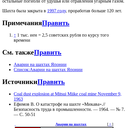
остальные погибли от удушья или отравления угарным газом.
Шахта была закрыта в
1997 году
, проработав больше 120 лет.
Примечания
Править
↑
1 тыс. иен = 2,5 советских рубля по курсу того
времени
См. также
Править
Аварии на шахтах Японии
Список:Аварии на шахтах Японии
Источники
Править
Coal dust explosion at Mitsui Miike coal mine November 9,
1963
Ефимов В. О катастрофе на шахте «Микава».//
Безопасность труда в промышленности. — 1964. — № 7.
— С. 50-51
Аварии на шахтах
[
+
]