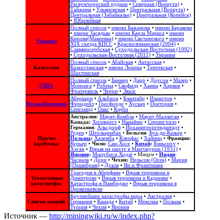
Расвумчоррский рудник
•
Северная (Воркута)
•
Тайжина
•
Ульяновская
•
Центральная (Воркута)
•
Центральная (Забайкалье)
•
Центральная (Копейск)
•
Юбилейная
Полный список
•
имени Бажанова
•
имени Баракова
•
имени Засядько
•
имени Карла Маркса
•
имени
Кирова(Макеевка)
•
имени Скочинского
•
имени
Украина
ХІХ съезда КПСС
•
Краснолиманская (2004)
•
Славяносербская
•
Суходольская-Восточная (1992)
•
Суходольская-Восточная (2011)
•
Украина
Полный список
•
Абайская
•
Актасская
•
Казахстан
Казахстанская
•
имени Ленина
•
Тентекская
•
Шахтинская
Полный список
•
Баннер
•
Дарр
•
Доусон
•
Мазер
•
США
Мононга
•
Робена
•
Скофилд
•
Ханна
•
Харвик
•
Фратервиль
•
Черри
•
Экклс
Аберкарн
•
Альбион‎
•
Блантайр
•
Изингтон
•
Великобритания
Ферндейл
•
Гресфорде
•
Хускар
•
Претория
•
Сенгенид
•
Оакс
•
Кэдби
Австралия
:
Маунт-Кембла
•
Маунт-Маллиган
•
Канада:
Хиллкрест
•
Нанаймо
•
Спрингхилл
•
Германия
:
Альсдорф
•
Йоханнгеоргендштадт
•
Реден
•
Штольценбах
•
Бельгия
:
Буа-де-Казьер
•
Прочее
Польша
:
Халемба
•
Клеофас
•
Хайниц
•
Франция:
зарубежье
Курьер
•
Чили:
Сан-Хосе
•
Китай
:
Бэньсиху
•
Хэган
•
Взрыв на шахте в Манчжурии (1931)
•
Япония
:
Мицубиси Ходзё
•
Мицуи
•
Индия
:
Часнала
•
Дори
•
Чехия:
Нельсон (Осек)
•
Мария
(Пршибрам)
•
Дукла
•
Ян и Франтишек
Трагедия в Аберфане
•
Взрыв террикона в
Техногенные
Димитрове
•
Взрыв террикона в Кадиевке
•
катастрофы
Катастрофа в Намбидже
•
Взрыв террикона в
Прокопьевске
Крупнейшие катастрофы мира
•
Австралия
•
Списки аварий
Германия
•
Канада
•
Китай
•
Мексика
•
Польша
•
Турция
•
Чехия
•
Япония
Источник —
http://miningwiki.ru/w/index.php?