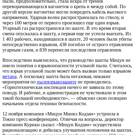
пыли, предположительно, стала искра от трения
переворачивающихся вагонеток о крепь и между собой. По
другой версии вагонетки могли повредить кабель высокого
напряжения. Ударная волна распространилась по стволу, и
через 100 метров от первого произошел еще один взрыв.
Угарный газ распространился по шахте. В это время вторая
смена опускалась в шахту, а первая еще не успела выехать. Из
1 403 рабочих, находившихся в шахте, 20 человек были убиты
непосредственно взрывом, 438 погибло от острого отравления
угарным газом, и 839 перенесли последствия отравления.
Впоследствии выяснилось, что руководство шахты Мицуи не
имело понятия о взрывоопасности угольной пыли. Считалось,
что взрыв угольной пыли может быть вызван только взрывом
метана
. А поскольку шахта была негазовая, никакие
мероприятия по
пылевзрывозащите
не проводились.
«Горнотехническая инспекция ничего не заявила по этому
поводу. И рабочие, и администрация не чувствовали в этом
такой большой необходимости», — объяснял свою позицию
начальник отдела техники безопасности.
12 ноября компания «Мицуи Миикэ Кодзан» устроила в
Токио пресс-конференцию. Отвечая на вопросы, директор
компании Курики сказал: «Мицуи Кодзан» осуществляла
рационализацию и добилась улучшения положения на шахтах.