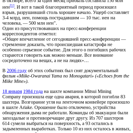
В октябре, всего за один месяц прибыль составила 150 млн
[1]
иен
. И вот в такой благоприятный период произошел
взрыв, разрушивший столь хорошее начало. Ущерб составляет
3-4 млрд, иен, помощь пострадавшим — 10 тыс. иен на
человека, — 500 млн иен".
Один из присутствовавших на пресс-конференции
корреспондентов отметил:
«Общее впечатление от сегодняшней пресс-конференции —
стремление доказать, что происшедшая катастрофа не
особенно серьезное событие. Для этого о погибших рабочих
стараются говорить как можно меньше. Все внимание
сосредоточено на вещах, а не на людях»…
В
2006 году
об этих событиях был снят документальный
фильм
«Miike-Owaranai Yama no Monogatari» («Echoes from the
Miike Mine»)
.
18 января
1984 года
на шахте компании Mitsui Mining
Company произошла еще одна авария, в которой погибли 83
шахтера. Возгорание угля на ленточном конвейере произошло
в шахте Ariake. Орошение было отключено, устройства
обнаружения дыма не работали. Команды об эвакуации были
запоздалые и противоречащие друг другу. Из 707 шахтеров
614 сумели выбраться на поверхность, а 93 остались в
задымленных выработках. Только 10 из них осталось в живых,