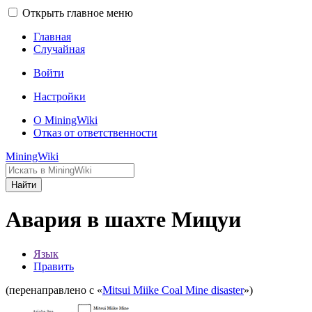
Открыть главное меню
Главная
Случайная
Войти
Настройки
О MiningWiki
Отказ от ответственности
MiningWiki
Найти
Авария в шахте Мицуи
Язык
Править
(перенаправлено с «
Mitsui Miike Coal Mine disaster
»)