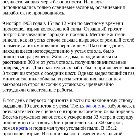
осуществляющих меры безопасности. На шахте
использовались только сланцевые заслоны, осланцевания
выработок не производилось.
9 ноября 1963 года в 15 час 12 мин по местному времени
произошел взрыв колоссальной силы. Страшный грохот
потряс близлежащие городки и поселки. Местные жители
видели, как из устья ствола сначала вырвался огромный столб
пламени, а потом повалил черный дым. Шахтное здание,
находившееся непосредственно у устья ствола, было
полностью разрушено. Жилые дома, находившиеся на
расстоянии 300 м от устья ствола, получили значительные
повреждения. Для спасательных работ было привлечено около
3 тысяч шахтеров с соседних шахт. Однако выделяющийся газ,
многочисленные обвалы, угроза затопления, вызванная
выходом из строя насосных установок, чрезвычайно
затрудняли спасательные работы.
В тот день с первого горизонта шахты по наклонному стволу
выдавали 10 вагонеток с углем. Третья
вагонетка
забурилась, в
результате чего её сцепка со второй вагонеткой была порвана.
Восемь груженых вагонеток с ускорением 33 метра в секунду
пошли вниз по стволу. Они пролетели около 360 метров,
ломая
крепь
и поднимая тучи угольной пыли. В 15:12
произошел взрыв. Источником воспламенения угольной