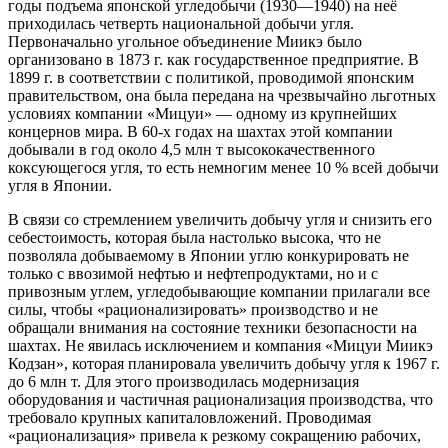
годы подъема японской угледобычи (1930—1940) на неё
приходилась четверть национальной добычи угля.
Первоначально угольное объединение Миикэ было
организовано в 1873 г. как государственное предприятие. В
1899 г. в соответствии с политикой, проводимой японским
правительством, она была передана на чрезвычайно льготных
условиях компании «Мицуи» — одному из крупнейших
концернов мира. В 60-х годах на шахтах этой компании
добывали в год около 4,5 млн т высококачественного
коксующегося угля, то есть немногим менее 10 % всей добычи
угля в Японии.
В связи со стремлением увеличить добычу угля и снизить его
себестоимость, которая была настолько высока, что не
позволяла добываемому в Японии углю конкурировать не
только с ввозимой нефтью и нефтепродуктами, но и с
привозным углем, угледобывающие компании прилагали все
силы, чтобы «рационализировать» производство и не
обращали внимания на состояние техники безопасности на
шахтах. Не явилась исключением и компания «Мицуи Миикэ
Кодзан», которая планировала увеличить добычу угля к 1967 г.
до 6 млн т. Для этого производилась модернизация
оборудования и частичная рационализация производства, что
требовало крупных капиталовложений. Проводимая
«рационализация» привела к резкому сокращению рабочих,