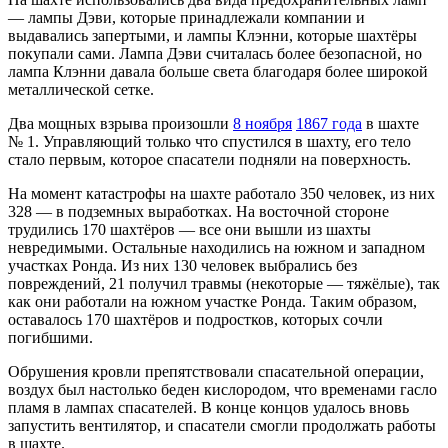
— лампы Дэви, которые принадлежали компании и
выдавались запертыми, и лампы Клэнни, которые шахтёры
покупали сами. Лампа Дэви считалась более безопасной, но
лампа Клэнни давала больше света благодаря более широкой
металлической сетке.
Два мощных взрыва произошли
8 ноября
1867 года
в шахте
№ 1. Управляющий только что спустился в шахту, его тело
стало первым, которое спасатели подняли на поверхность.
На момент катастрофы на шахте работало 350 человек, из них
328 — в подземных выработках. На восточной стороне
трудились 170 шахтёров — все они вышли из шахты
невредимыми. Остальные находились на южном и западном
участках Ронда. Из них 130 человек выбрались без
повреждений, 21 получил травмы (некоторые — тяжёлые), так
как они работали на южном участке Ронда. Таким образом,
оставалось 170 шахтёров и подростков, которых сочли
погибшими.
Обрушения кровли препятствовали спасательной операции,
воздух был настолько беден кислородом, что временами гасло
пламя в лампах спасателей. В конце концов удалось вновь
запустить вентилятор, и спасатели смогли продолжать работы
в шахте.