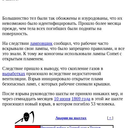
Большинство тел были так обожжены и изуродованы, что их
невозможно было идентифицировать. Прошло более месяца
прежде, чем тела всех погибших были подняты на
поверхность.
На следствии
ламповщик
сообщил, что рабочие часто
вскрывали свои лампы, что было запрещено правилами, и все
это знали. К тому же коногоны использовали лампы Comet с
открытым пламенем.
Следствие пришло к выводу, что скопление газов в
выработках
произошло вследствие недостаточной
вентиляции. Взрыв инициировало открытое пламя
безопасных ламп, с которых рабочие снимали крышки.
После взрыва руководство шахты не приняло никаких мер, и
через семнадцать месяцев
10 июня
1869 года
в этой же шахте
произошел новый взрыв, в котором погибло 53 человека.
Аварии на шахтах
[
+
]
Внезапный выброс
•
Горный удар
•
Прорыв