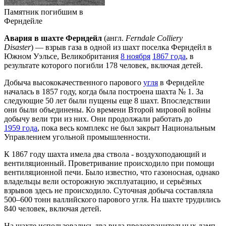
Памятник погибшим в
Ферндейле
Авария в шахте Ферндейл
(англ.
Ferndale Colliery
Disaster
) — взрыв газа в одной из шахт поселка Ферндейл в
Южном Уэльсе, Великобритания
8 ноября
1867 года
, в
результате которого погибли 178 человек, включая детей.
Добыча высококачественного парового
угля
в Ферндейле
началась в 1857 году, когда была построена шахта № 1. За
следующие 50 лет были пущены еще 8 шахт. Впоследствии
они были объединены. Ко времени Второй мировой войны
добычу вели три из них. Они продолжали работать до
1959 года
, пока весь комплекс не был закрыт Национальным
Управлением угольной промышленности.
К 1867 году шахта имела два ствола - воздухоподающий и
вентиляционный. Проветривание происходило при помощи
вентиляционной печи. Было известно, что газоносная, однако
владельцы вели осторожную эксплуатацию, и серьёзных
взрывов здесь не происходило. Суточная добыча составляла
500–600 тонн валлийского парового угля. На шахте трудились
840 человек, включая детей.
На шахте использовались два вида предохранительных ламп