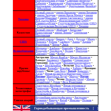
Расвумчоррский рудник
•
Северная (Воркута)
•
Тайжина
•
Ульяновская
•
Центральная (Воркута)
•
Центральная (Забайкалье)
•
Центральная (Копейск)
•
Юбилейная
Полный список
•
имени Бажанова
•
имени Баракова
•
имени Засядько
•
имени Карла Маркса
•
имени
Кирова(Макеевка)
•
имени Скочинского
•
имени
Украина
ХІХ съезда КПСС
•
Краснолиманская (2004)
•
Славяносербская
•
Суходольская-Восточная (1992)
•
Суходольская-Восточная (2011)
•
Украина
Полный список
•
Абайская
•
Актасская
•
Казахстан
Казахстанская
•
имени Ленина
•
Тентекская
•
Шахтинская
Полный список
•
Баннер
•
Дарр
•
Доусон
•
Мазер
•
США
Мононга
•
Робена
•
Скофилд
•
Ханна
•
Харвик
•
Фратервиль
•
Черри
•
Экклс
Аберкарн
•
Альбион‎
•
Блантайр
•
Изингтон
•
Великобритания
Ферндейл
•
Гресфорде
•
Хускар
•
Претория
•
Сенгенид
•
Оакс
•
Кэдби
Австралия
:
Маунт-Кембла
•
Маунт-Маллиган
•
Канада:
Хиллкрест
•
Нанаймо
•
Спрингхилл
•
Германия
:
Альсдорф
•
Йоханнгеоргендштадт
•
Реден
•
Штольценбах
•
Бельгия
:
Буа-де-Казьер
•
Прочее
Польша
:
Халемба
•
Клеофас
•
Хайниц
•
Франция:
зарубежье
Курьер
•
Чили:
Сан-Хосе
•
Китай
:
Бэньсиху
•
Хэган
•
Взрыв на шахте в Манчжурии (1931)
•
Япония
:
Мицубиси Ходзё
•
Мицуи
•
Индия
:
Часнала
•
Дори
•
Чехия:
Нельсон (Осек)
•
Мария
(Пршибрам)
•
Дукла
•
Ян и Франтишек
Трагедия в Аберфане
•
Взрыв террикона в
Техногенные
Димитрове
•
Взрыв террикона в Кадиевке
•
катастрофы
Катастрофа в Намбидже
•
Взрыв террикона в
Прокопьевске
Крупнейшие катастрофы мира
•
Австралия
•
Списки аварий
Германия
•
Канада
•
Китай
•
Мексика
•
Польша
•
Турция
•
Чехия
•
Япония
Горнодобывающая промышленность
[
+
]