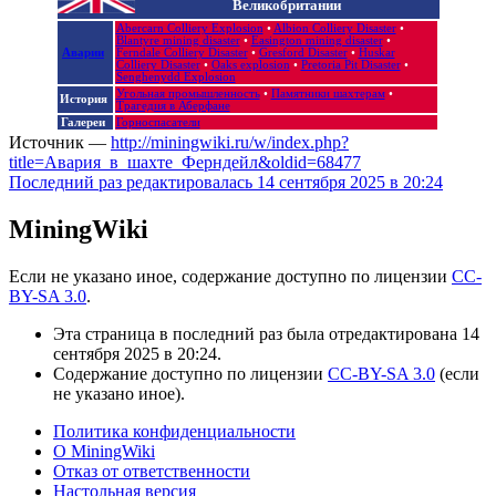
Великобритании
Abercarn Colliery Explosion‎
•
Albion Colliery Disaster‎
•
Blantyre mining disaster
•
Easington mining disaster
•
Аварии
Ferndale Colliery Disaster
•
Gresford Disaster
•
Huskar
Colliery Disaster
•
Oaks explosion
•
Pretoria Pit Disaster
•
Senghenydd Explosion
Угольная промышленность
•
Памятники шахтерам
•
История
Трагедия в Аберфане
Галереи
Горноспасатели
Источник —
http://miningwiki.ru/w/index.php?
title=Авария_в_шахте_Ферндейл&oldid=68477
Последний раз редактировалась 14 сентября 2025 в 20:24
MiningWiki
Если не указано иное, содержание доступно по лицензии
CC-
BY-SA 3.0
.
Эта страница в последний раз была отредактирована 14
сентября 2025 в 20:24.
Содержание доступно по лицензии
CC-BY-SA 3.0
(если
не указано иное).
Политика конфиденциальности
О MiningWiki
Отказ от ответственности
Настольная версия