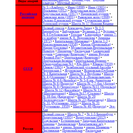
Виды аварий
плывуна
•
Мёртвый воздух
№ 5 «Альберт»
•
Иван (1898)
•
Иван (1905)
•
Итальянка (1912)
•
Корсуньская копь (1899)
•
Российская
Корсуньская копь (1917)
•
Нарневский рудник
•
империя
Рыковские копи (1891)
•
Рыковские копи (1908)
•
Орлово-Еленовский рудник
•
Судженские копи
•
Успенский рудник
•
Шахта № 17 Нижняя Крынка
Полный список
•
Александр-Запад
•
№ 1-5
Баренцбург
•
Байдаевская
•
Буланаш 2-5
•
Бутовка
•
№ 6 Глубоковская
•
Горская
•
Елпидифор
•
имени 7-
го ноября
•
имени К. Е. Ворошилова
•
Зиминка
(1972)
•
Капитальная (Марковка)
•
Ключи 1-3
•
Краснолиманская (1958)
•
Мария (Первомайск)
•
Мария (Горловка)
•
Мушкетовская-Вертикальная
•
Новатор
•
Пионерка
•
Распадская
•
Салаирский
рудник
•
Северная (Кемерово)
•
имени Фрунзе
(Кривой Рог)
•
Центральная (Кемерово)
•
Центральная-Белянка
•
Центральная-Ирмино
•
Южнодонбасская №1
•
Юр-Шор
•
Юнком (1959)
•
Юнком (1965)
•
Челябинский угольный бассейн
•
СССР
Чертинская-1
•
Ягуновская
•
Ясиновская-Глубокая
•
№ 1 Капитальная
•
Шахта № 2 Врубовка
•
Шахта
№ 4 (Осинники)
•
Шахта № 4 «Нововолынская»
•
Шахта № 4-6 (Копейск)
•
№ 5-6 им. Димитрова
•
Шахта № 6 (Воркута)
•
Шахта № 7-7-бис (Артем)
•
Шахта № 8 (Черногорск)
•
Шахта №11 (Норильск)
•
Шахта № 12 (Киселёвск)
•
Шахта № 13
(Шахтантрацит)
•
Шахта №17 (Сталино)
•
Шахта
№ 18-бис (Караганда)
•
Шахта № 20
(Болоховуголь)‎
•
Шахта № 23 (Караганда)
•
Шахта
№ 31 (Рутченково, 1931)
•
Шахта № 31
(Рутченково, 1959)
•
Шахта № 40 (Воркута)
•
Эге-
Хая
Полный список
•
Шахта № 7
•
№ 1-5 Баренцбург
•
Воркутинская (1995)
•
Воркутинская (2013)
•
Есаульская
•
Естюнинская
•
Западная-Капитальная
•
Зиминка
•
Зыряновская
•
Карачаевское ш/у
•
Комсомолец
•
имени Ленина
•
имени Шевякова
•
Россия
Листвяжная
•
Первомайская
•
Распадская
•