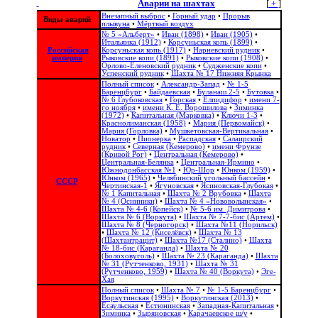
Аварии на шахтах
[
+
]
Внезапный выброс
•
Горный удар
•
Прорыв
Виды аварий
плывуна
•
Мёртвый воздух
№ 5 «Альберт»
•
Иван (1898)
•
Иван (1905)
•
Итальянка (1912)
•
Корсуньская копь (1899)
•
Российская
Корсуньская копь (1917)
•
Нарневский рудник
•
империя
Рыковские копи (1891)
•
Рыковские копи (1908)
•
Орлово-Еленовский рудник
•
Судженские копи
•
Успенский рудник
•
Шахта № 17 Нижняя Крынка
Полный список
•
Александр-Запад
•
№ 1-5
Баренцбург
•
Байдаевская
•
Буланаш 2-5
•
Бутовка
•
№ 6 Глубоковская
•
Горская
•
Елпидифор
•
имени 7-
го ноября
•
имени К. Е. Ворошилова
•
Зиминка
(1972)
•
Капитальная (Марковка)
•
Ключи 1-3
•
Краснолиманская (1958)
•
Мария (Первомайск)
•
Мария (Горловка)
•
Мушкетовская-Вертикальная
•
Новатор
•
Пионерка
•
Распадская
•
Салаирский
рудник
•
Северная (Кемерово)
•
имени Фрунзе
(Кривой Рог)
•
Центральная (Кемерово)
•
Центральная-Белянка
•
Центральная-Ирмино
•
Южнодонбасская №1
•
Юр-Шор
•
Юнком (1959)
•
Юнком (1965)
•
Челябинский угольный бассейн
•
СССР
Чертинская-1
•
Ягуновская
•
Ясиновская-Глубокая
•
№ 1 Капитальная
•
Шахта № 2 Врубовка
•
Шахта
№ 4 (Осинники)
•
Шахта № 4 «Нововолынская»
•
Шахта № 4-6 (Копейск)
•
№ 5-6 им. Димитрова
•
Шахта № 6 (Воркута)
•
Шахта № 7-7-бис (Артем)
•
Шахта № 8 (Черногорск)
•
Шахта №11 (Норильск)
•
Шахта № 12 (Киселёвск)
•
Шахта № 13
(Шахтантрацит)
•
Шахта №17 (Сталино)
•
Шахта
№ 18-бис (Караганда)
•
Шахта № 20
(Болоховуголь)‎
•
Шахта № 23 (Караганда)
•
Шахта
№ 31 (Рутченково, 1931)
•
Шахта № 31
(Рутченково, 1959)
•
Шахта № 40 (Воркута)
•
Эге-
Хая
Полный список
•
Шахта № 7
•
№ 1-5 Баренцбург
•
Воркутинская (1995)
•
Воркутинская (2013)
•
Есаульская
•
Естюнинская
•
Западная-Капитальная
•
Зиминка
•
Зыряновская
•
Карачаевское ш/у
•