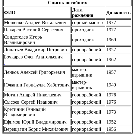
Список погибших
Дата
ФИО
Должность
рождения
Мошенко Андрей Витальевич
горный мастер
1977
Пакарев Василий Сергеевич
проходчик
1977
Свидетелев Игорь
проходчик
1969
Владимирович
Лопатьев Владимир Петрович
горнорабочий
1957
Бочкарев Олег Анатольевич
горнорабочий
1962
мастер-
Ленков Алексей Григорьевич
1957
взрывник
мастер-
Южанин Гарифулла Хабитович
1949
взрывник
Мотин Андрей Николаевич
горнорабочий
1976
Сысоев Сергей Иванович
горнорабочий
1976
Кретинин Геннадий
горнорабочий
1973
Владимирович
Ефимов Юрий Владимирович
горнорабочий
1952
Верещагин Борис Михайлович
горнорабочий
1956