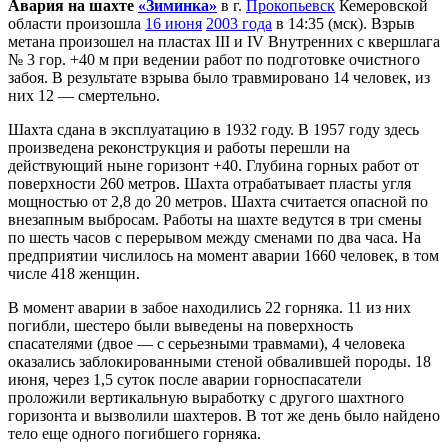
Авария на шахте
«Зиминка»
в г.
Прокопьевск
Кемеровской
области произошла
16 июня
2003 года
в 14:35 (мск). Взрыв
метана произошел на пластах III и IV Внутренних с квершлага
№ 3 гор. +40 м при ведении работ по подготовке очистного
забоя. В результате взрыва было травмировано 14 человек, из
них 12 — смертельно.
Шахта сдана в эксплуатацию в 1932 году. В 1957 году здесь
произведена реконструкция и работы перешли на
действующий ныне горизонт +40. Глубина горных работ от
поверхности 260 метров. Шахта отрабатывает пласты угля
мощностью от 2,8 до 20 метров. Шахта считается опасной по
внезапным выбросам. Работы на шахте ведутся в три смены
по шесть часов с перерывом между сменами по два часа. На
предприятии числилось на момент аварии 1660 человек, в том
числе 418 женщин.
В момент аварии в забое находились 22 горняка. 11 из них
погибли, шестеро были выведены на поверхность
спасателями (двое — с серьезными травмами), 4 человека
оказались заблокированными стеной обвалившей породы. 18
июня, через 1,5 суток после аварии горноспасатели
проложили вертикальную выработку с другого шахтного
горизонта и вызволили шахтеров. В тот же день было найдено
тело еще одного погибшего горняка.