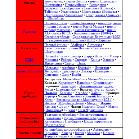
Комсомолец
•
имени Ленина
•
имени Шевякова
•
Россия
Листвяжная
•
Первомайская
•
Распадская
•
Расвумчоррский рудник
•
Северная (Воркута)
•
Тайжина
•
Ульяновская
•
Центральная (Воркута)
•
Центральная (Забайкалье)
•
Центральная (Копейск)
•
Юбилейная
Полный список
•
имени Бажанова
•
имени Баракова
•
имени Засядько
•
имени Карла Маркса
•
имени
Кирова(Макеевка)
•
имени Скочинского
•
имени
Украина
ХІХ съезда КПСС
•
Краснолиманская (2004)
•
Славяносербская
•
Суходольская-Восточная (1992)
•
Суходольская-Восточная (2011)
•
Украина
Полный список
•
Абайская
•
Актасская
•
Казахстан
Казахстанская
•
имени Ленина
•
Тентекская
•
Шахтинская
Полный список
•
Баннер
•
Дарр
•
Доусон
•
Мазер
•
США
Мононга
•
Робена
•
Скофилд
•
Ханна
•
Харвик
•
Фратервиль
•
Черри
•
Экклс
Аберкарн
•
Альбион‎
•
Блантайр
•
Изингтон
•
Великобритания
Ферндейл
•
Гресфорде
•
Хускар
•
Претория
•
Сенгенид
•
Оакс
•
Кэдби
Австралия
:
Маунт-Кембла
•
Маунт-Маллиган
•
Канада:
Хиллкрест
•
Нанаймо
•
Спрингхилл
•
Германия
:
Альсдорф
•
Йоханнгеоргендштадт
•
Реден
•
Штольценбах
•
Бельгия
:
Буа-де-Казьер
•
Прочее
Польша
:
Халемба
•
Клеофас
•
Хайниц
•
Франция:
зарубежье
Курьер
•
Чили:
Сан-Хосе
•
Китай
:
Бэньсиху
•
Хэган
•
Взрыв на шахте в Манчжурии (1931)
•
Япония
:
Мицубиси Ходзё
•
Мицуи
•
Индия
:
Часнала
•
Дори
•
Чехия:
Нельсон (Осек)
•
Мария
(Пршибрам)
•
Дукла
•
Ян и Франтишек
Трагедия в Аберфане
•
Взрыв террикона в
Техногенные
Димитрове
•
Взрыв террикона в Кадиевке
•
катастрофы
Катастрофа в Намбидже
•
Взрыв террикона в
Прокопьевске
Крупнейшие катастрофы мира
•
Австралия
•
Списки аварий
Германия
•
Канада
•
Китай
•
Мексика
•
Польша
•
Турция
•
Чехия
•
Япония