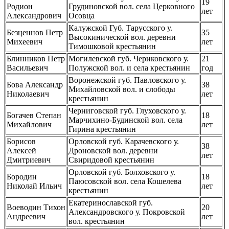
19
Родион
Грудиновской вол. села Церковного
лет
Александрович
Осовца
Калужской Губ. Тарусского у.
Безценнов Петр
35
Высокинической вол. деревни
Михеевич
лет
Тимошковой крестьянин
Блинников Петр
Могилевской губ. Чериковского у.
21
Васильевич
Полужской вол. и села крестьянин
год
Воронежской губ. Павловского у.
Бова Александр
38
Михайловской вол. и слободы
Николаевич
лет
крестьянин
Черниговской губ. Глуховского у.
Богачев Степан
18
Марчихино-Будинской вол. села
Михайлович
лет
Гирина крестьянин
Борисов
Орловской губ. Карачевского у.
38
Алексей
Дроновской вол. деревни
лет
Дмитриевич
Свиридовой крестьянин
Орловской губ. Болховского у.
Бородин
18
Паюсовской вол. села Кошелева
Николай Ильич
лет
крестьянин
Екатеринославской губ.
Воеводин Тихон
20
Александровского у. Покровской
Андреевич
лет
вол. крестьянин