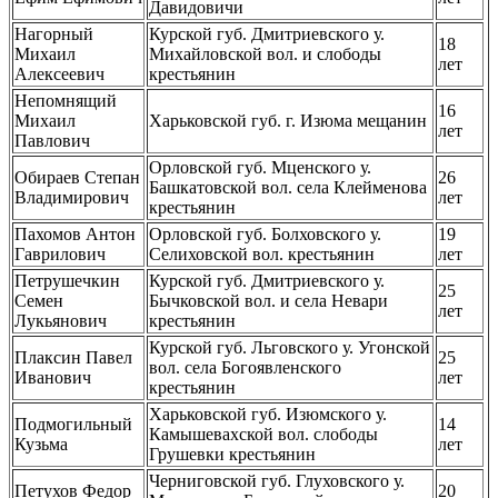
Давидовичи
Нагорный
Курской губ. Дмитриевского у.
18
Михаил
Михайловской вол. и слободы
лет
Алексеевич
крестьянин
Непомнящий
16
Михаил
Харьковской губ. г. Изюма мещанин
лет
Павлович
Орловской губ. Мценского у.
Обираев Степан
26
Башкатовской вол. села Клейменова
Владимирович
лет
крестьянин
Пахомов Антон
Орловской губ. Болховского у.
19
Гаврилович
Селиховской вол. крестьянин
лет
Петрушечкин
Курской губ. Дмитриевского у.
25
Семен
Бычковской вол. и села Невари
лет
Лукьянович
крестьянин
Курской губ. Льговского у. Угонской
Плаксин Павел
25
вол. села Богоявленского
Иванович
лет
крестьянин
Харьковской губ. Изюмского у.
Подмогильный
14
Камышевахской вол. слободы
Кузьма
лет
Грушевки крестьянин
Черниговской губ. Глуховского у.
Петухов Федор
20