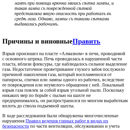
лампъ при помощи крючка мялась сѣтка лампы, и
такая лампа съ поврежденной сѣткой
представляла явную опасность при работахъ въ
средѣ газа. Однако, лампы съ такими сѣтками
выдавались рабочимъ.
Причины и виновные
Править
Взрыв произошел на пласте «Алмазном» в печи, проводимой
с основного штрека. Печь проводилась в нарушенной части
пласта, вблизи флексуры, где наблюдалось сильное выделение
газа. Недостаточное проветривание глухого забоя послужило
причиной накопления газа, который воспламенился от
папиросы, спички или лампы одного из рабочих, вследствие
ее повреждения или неумелого обращения с ней. Локальный
взрыв газа повлек за собой взрыв угольной пыли. Поскольку
никаких мер по борьбе с пылью на шахте не
предпринималось, он распространился по многим выработкам
вплоть до ствола подъемной шахты.
В ходе расследования были обнаружены многочисленные
нарушения
Правил ведения горных работ в видах их
безопасности
по части вентиляции, обслуживании и учета