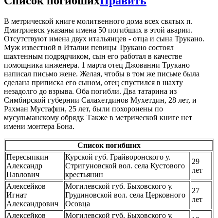
Список погибших
Править
В метрической книге молитвенного дома всех святых п.
Дмитриевск указаны имена 50 погибших в этой аварии.
Отсутствуют имена двух итальянцев - отца и сына Трукано.
Муж известной в Италии певицы Трукано состоял
шахтенным подрядчиком, сын его работал в качестве
помощника инженера. 1 марта отец Джованни Трукано
написал письмо жене. Желая, чтобы в том же письме была
сделана приписка его сыном, отец спустился в шахту
незадолго до взрыва. Оба погибли. Два татарина из
Симбирской губернии Салахетдинов Мухетдин, 28 лет, и
Рахман Мустафин, 25 лет, были похоронены по
мусульманскому обряду. Также в метрической книге нет
имени монтера Бона.
Список погибших
Пересыпкин
Курской губ. Грайворонского у.
29
Александр
Стригуновской вол. села Кустового
лет
Павлович
крестьянин
Алексейков
Могилевской губ. Быховского у.
27
Игнат
Грудиновской вол. села Церковного
лет
Александрович
Осовца
Алексейков
Могилевской губ. Быховского у.