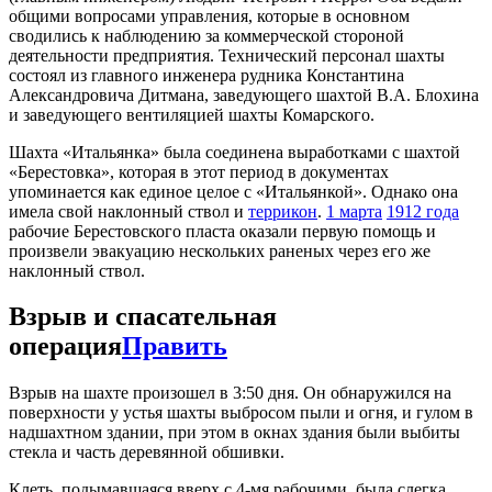
общими вопросами управления, которые в основном
сводились к наблюдению за коммерческой стороной
деятельности предприятия. Технический персонал шахты
состоял из главного инженера рудника Константина
Александровича Дитмана, заведующего шахтой В.А. Блохина
и заведующего вентиляцией шахты Комарского.
Шахта «Итальянка» была соединена выработками с шахтой
«Берестовка», которая в этот период в документах
упоминается как единое целое с «Итальянкой». Однако она
имела свой наклонный ствол и
террикон
.
1 марта
1912 года
рабочие Берестовского пласта оказали первую помощь и
произвели эвакуацию нескольких раненых через его же
наклонный ствол.
Взрыв и спасательная
операция
Править
Взрыв на шахте произошел в 3:50 дня. Он обнаружился на
поверхности у устья шахты выбросом пыли и огня, и гулом в
надшахтном здании, при этом в окнах здания были выбиты
стекла и часть деревянной обшивки.
Клеть, подымавшаяся вверх с 4-мя рабочими, была слегка