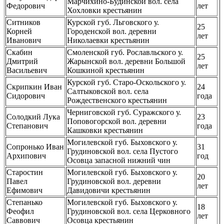
Марчихино-Будинской вол. села
Федорович
лет
Хохловки крестьянин
Ситников
Курской губ. Льговского у.
25
Корней
Городенской вол. деревни
лет
Иванович
Николаевки крестьянин
Скабин
Смоленской губ. Рославльского у.
25
Дмитрий
Жарынской вол. деревни Большой
лет
Васильевич
Кошкиной крестьянин
Курской губ. Старо-Оскольского у.
Скрипкин Иван
24
Салтыковской вол. села
Сидорович
года
Рождественского крестьянин
Черниговской губ. Суражского у.
Солодкий Лука
23
Поповогорской вол. деревни
Степанович
года
Кашковки крестьянин
Могилевской губ. Быховского у.
Сопронько Иван
31
Грудиновской вол. села Пустого
Архипович
год
Осовца запасной нижний чин
Старостин
Могилевской губ. Быховского у.
20
Павел
Грудиновской вол. деревни
лет
Ефимович
Давидовичи крестьянин
Степанько
Могилевской губ. Быховского у.
18
Феофил
Грудиновской вол. села Церковного
лет
Саввович
Осовца крестьянин