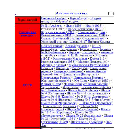
Аварии на шахтах
[
+
]
Спасенные углекопы в больнице
Внезапный выброс
•
Горный удар
•
Прорыв
Виды аварий
плывуна
•
Мёртвый воздух
№ 5 «Альберт»
•
Иван (1898)
•
Иван (1905)
•
Итальянка (1912)
•
Корсуньская копь (1899)
•
Российская
Корсуньская копь (1917)
•
Нарневский рудник
•
империя
Рыковские копи (1891)
•
Рыковские копи (1908)
•
Орлово-Еленовский рудник
•
Судженские копи
•
Успенский рудник
•
Шахта № 17 Нижняя Крынка
Полный список
•
Александр-Запад
•
№ 1-5
Баренцбург
•
Байдаевская
•
Буланаш 2-5
•
Бутовка
•
№ 6 Глубоковская
•
Горская
•
Елпидифор
•
имени 7-
го ноября
•
имени К. Е. Ворошилова
•
Зиминка
(1972)
•
Капитальная (Марковка)
•
Ключи 1-3
•
Краснолиманская (1958)
•
Мария (Первомайск)
•
Мария (Горловка)
•
Мушкетовская-Вертикальная
•
Новатор
•
Пионерка
•
Распадская
•
Салаирский
рудник
•
Северная (Кемерово)
•
имени Фрунзе
(Кривой Рог)
•
Центральная (Кемерово)
•
Центральная-Белянка
•
Центральная-Ирмино
•
Южнодонбасская №1
•
Юр-Шор
•
Юнком (1959)
•
Юнком (1965)
•
Челябинский угольный бассейн
•
СССР
Чертинская-1
•
Ягуновская
•
Ясиновская-Глубокая
•
№ 1 Капитальная
•
Шахта № 2 Врубовка
•
Шахта
№ 4 (Осинники)
•
Шахта № 4 «Нововолынская»
•
Шахта № 4-6 (Копейск)
•
№ 5-6 им. Димитрова
•
Шахта № 6 (Воркута)
•
Шахта № 7-7-бис (Артем)
•
Шахта № 8 (Черногорск)
•
Шахта №11 (Норильск)
•
Шахта № 12 (Киселёвск)
•
Шахта № 13
(Шахтантрацит)
•
Шахта №17 (Сталино)
•
Шахта
№ 18-бис (Караганда)
•
Шахта № 20
Обмывание трупов
(Болоховуголь)‎
•
Шахта № 23 (Караганда)
•
Шахта
№ 31 (Рутченково, 1931)
•
Шахта № 31
(Рутченково, 1959)
•
Шахта № 40 (Воркута)
•
Эге-
Хая