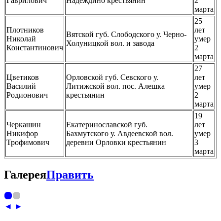
Гаврилович
Надеждино крестьянин
2
марта
25
Плотников
лет
Вятской губ. Слободского у. Черно-
Николай
умер
Холуницкой вол. и завода
Константинович
2
марта
27
Цветиков
Орловской губ. Севского у.
лет
Василий
Литижской вол. пос. Алешка
умер
Родионович
крестьянин
2
марта
19
Черкашин
Екатеринославской губ.
лет
Никифор
Бахмутского у. Авдеевской вол.
умер
Трофимович
деревни Орловки крестьянин
3
марта
Галерея
Править
◄
►