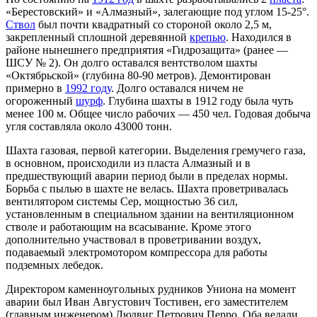
«Берестовский» и «Алмазный», залегающие под углом 15-25°.
Ствол
был почти квадратный со стороной около 2,5 м,
закрепленный сплошной деревянной
крепью
. Находился в
районе нынешнего предприятия «Гидрозащита» (ранее —
ШСУ № 2). Он долго оставался вентстволом шахты
«Октябрьской» (глубина 80-90 метров). Демонтирован
примерно в
1992 году
. Долго оставался ничем не
огороженный
шурф
. Глубина шахты в 1912 году была чуть
менее 100 м. Общее число рабочих — 450 чел. Годовая добыча
угля составляла около 43000 тонн.
Шахта газовая, первой категории. Выделения гремучего газа,
в основном, происходили из пласта Алмазный и в
предшествующий аварии период были в пределах нормы.
Борьба с пылью в шахте не велась. Шахта проветривалась
вентилятором системы Сер, мощностью 36 сил,
установленным в специальном здании на вентиляционном
стволе и работающим на всасывание. Кроме этого
дополнительно участвовал в проветривании воздух,
подаваемый электромотором компрессора для работы
подземных лебедок.
Директором каменноугольных рудников Униона на момент
аварии был Иван Августович Тостивен, его заместителем
(главным инженером) Людвиг Петрович Перро. Оба ведали