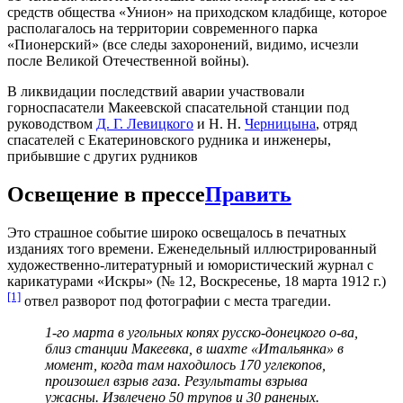
средств общества «Унион» на приходском кладбище, которое
располагалось на территории современного парка
«Пионерский» (все следы захоронений, видимо, исчезли
после Великой Отечественной войны).
В ликвидации последствий аварии участвовали
горноспасатели Макеевской спасательной станции под
руководством
Д. Г. Левицкого
и Н. Н.
Черницына
, отряд
спасателей с Екатериновского рудника и инженеры,
прибывшие с других рудников
Освещение в прессе
Править
Это страшное событие широко освещалось в печатных
изданиях того времени. Еженедельный иллюстрированный
художественно-литературный и юмористический журнал с
карикатурами «Искры» (№ 12, Воскресенье, 18 марта 1912 г.)
[1]
отвел разворот под фотографии с места трагедии.
1-го марта в угольных копях русско-донецкого о-ва,
близ станции Макеевка, в шахте «Итальянка» в
момент, когда там находилось 170 углекопов,
произошел взрыв газа. Результаты взрыва
ужасны. Извлечено 50 трупов и 30 раненых.