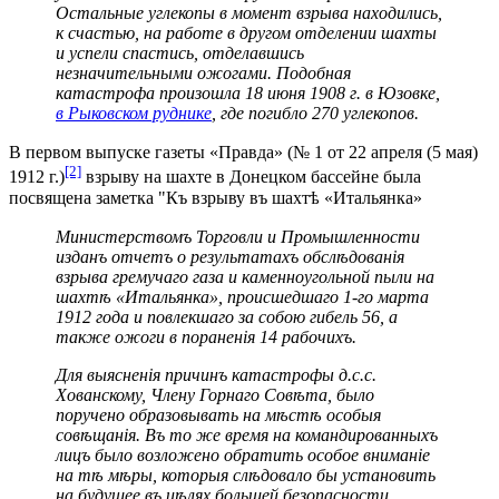
Остальные углекопы в момент взрыва находились,
к счастью, на работе в другом отделении шахты
и успели спастись, отделавшись
незначительными ожогами. Подобная
катастрофа произошла 18 июня 1908 г. в Юзовке,
в Рыковском руднике
, где погибло 270 углекопов.
В первом выпуске газеты «Правда» (№ 1 от 22 апреля (5 мая)
[2]
1912 г.)
взрыву на шахте в Донецком бассейне была
посвящена заметка "Къ взрыву въ шахтѣ «Итальянка»
Министерствомъ Торговли и Промышленности
изданъ отчетъ о результатахъ обслѣдованія
взрыва гремучаго газа и каменноугольной пыли на
шахтѣ «Итальянка», происшедшаго 1-го марта
1912 года и повлекшаго за собою гибель 56, а
также ожоги в пораненія 14 рабочихъ.
Для выясненія причинъ катастрофы д.с.с.
Хованскому, Члену Горнаго Совѣта, было
поручено образовывать на мѣстѣ особыя
совѣщанія. Въ то же время на командированныхъ
лицъ было возложено обратить особое вниманіе
на тѣ мѣры, которыя слѣдовало бы установить
на будущее въ цѣлях большей безопасности,