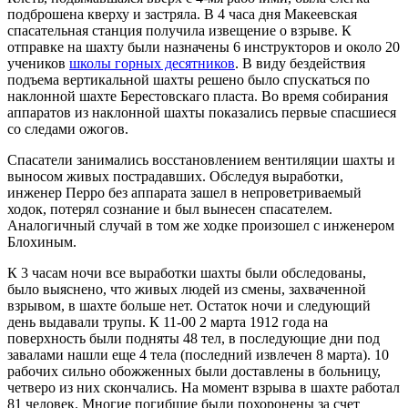
подброшена кверху и застряла. В 4 часа дня Макеевская
спасательная станция получила извещение о взрыве. К
отправке на шахту были назначены 6 инструкторов и около 20
учеников
школы горных десятников
. В виду бездействия
подъема вертикальной шахты решено было спускаться по
наклонной шахте Берестовскаго пласта. Во время собирания
аппаратов из наклонной шахты показались первые спасшиеся
со следами ожогов.
Спасатели занимались восстановлением вентиляции шахты и
выносом живых пострадавших. Обследуя выработки,
инженер Перро без аппарата зашел в непроветриваемый
ходок, потерял сознание и был вынесен спасателем.
Аналогичный случай в том же ходке произошел с инженером
Блохиным.
К 3 часам ночи все выработки шахты были обследованы,
было выяснено, что живых людей из смены, захваченной
взрывом, в шахте больше нет. Остаток ночи и следующий
день выдавали трупы. К 11-00 2 марта 1912 года на
поверхность были подняты 48 тел, в последующие дни под
завалами нашли еще 4 тела (последний извлечен 8 марта). 10
рабочих сильно обожженных были доставлены в больницу,
четверо из них скончались. На момент взрыва в шахте работал
81 человек. Многие погибшие были похоронены за счет