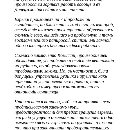
производства горныхъ работъ вообще и въ
Донецкомъ бассейнѣ въ частности.
Взрывъ произошелъ на 7-й продольной
выработкѣ, по близости глухой печи, въ которой,
вслѣдствіе плохого провѣтриванія, образовалось
скопленіе газа, вышедшаго на продольную и тамъ
воспламененнаго папиросой, спичкой или лампой
одного изъ трехъ бывшихъ здѣсь рабочихъ.
Согласно заключенію Комиссіи, производившей
обслѣдованіе, устройство и дѣйствіе вентиляціи
на рудникѣ, въ общемъ удовлетворяло
требованиямъ закона. Но, въ частности, были
допущены управленіем рудника нарушенія какъ
требованій установленныхъ правилъ, такъ и
необходимыхъ мер предосторожности въ
отношеніи вентиляціи.
Что касается вопроса, - «были ли приняты всѣ
предписываемыя закономъ мѣры
предосторожности для предотвращенія взрыва»
изъ ряда упущеній обслѣдованія отмѣчаетъ одно,
имѣющее связь съ взрывомъ на рудникѣ, а именно,
то, что при завинчиваніи предохранительныхъ