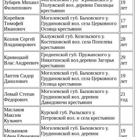
Зубарев Михаил
19
Полужской вол. деревни Гнилицы
Филиппович
лет
крестьянин
Кирейков
Могилевской губ. Быховского у.
17
Тимофей
Грудиновской вол. села Церковного
лет
Иванович
Осовца крестьянин
Калужской губ. Козельского у.
Козлов Сергей
28
Костешовской вол. села Попелева
Владимирович
лет
крестьянин
Гродненской губ. Пружанского у.
Кривицкий
29
Никитинской вол.деревни Загорья
Влас Андреевич
лет
крестьянин
Могилевской губ. Быховского у.
Лаптев Сидор
19
Грудиновской вол. села Церковного
Данилович
лет
Осовца крестьянин
Могилевской губ. Быховского у.
Левый Степан
21
Грудиновской вол. деревни
Федорович
год
Давидовичи крестьянин
Маслаков
Курской губ. Рыльского у.
Максим
Петровской вол. и села крестьянин
Кузьмич
Могилевской губ. Быховского у.
Мельников
19
Грудиновской вол. деревни
Ефим Ефимович
лет