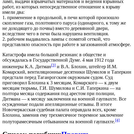
ламп, выдачи взрывчатых материалов и ведения взрывных
работ, из которых непосредственное отношение к взрыву
имели два:
1. применение в продольной, в печи которой произошло
скопление газа, полотняного паруса (одинарного, к тому же
не доходящего до почвы) вместо деревянной двери,
вследствие чего в печи была нарушена вентиляция.
2. рабочим выдавались лампы с помятой сеткой, что
представляло опасность при работе в загазованной атмосфере.
Катастрофа имела большой резонанс в обществе и
обсуждалась в Государственной Думе. 4 мая 1912 года
[3]
инженеры К.А. Дитман
и В.А. Блохин, штейгер И.М.
Комарский, вентиляционные десятники Шумилов и Таперкин
предстали перед Таганрогским окружным судом. Суд
приговорил Блохина к 3 месяцам, Комарского — к двум
месяцам тюрьмы, Г.И. Шумилова и С.И. Таперкина — на
полтора месяца содержания под арестом при полиции,
Дитмана — к месяцу заключения на военной гаупвахте. Все
осужденные подали апелляционные отзывы. В итоге
Новочеркасская судебная палата оправдала всех, кроме
Блохина, заменив ему трехмесячное тюремное заключение
[4]
полуторамесячным отбыванием на военной гаупвахте.