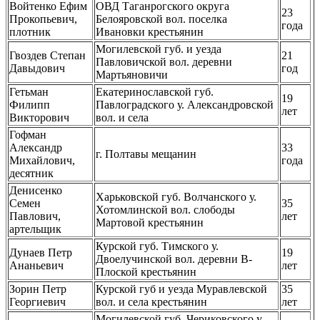
Войтенко Ефим
ОВД Таганрогского округа
23
Прокопьевич,
Белояровской вол. поселка
года
плотник
Ивановки крестьянин
Могилевской губ. и уезда
Гвоздев Степан
21
Павловичской вол. деревни
Давыдович
год
Мартьяновичи
Гетьман
Екатеринославской губ.
19
Филипп
Павлоградского у. Александровской
лет
Викторович
вол. и села
Гофман
Александр
33
г. Полтавы мещанин
Михайлович,
года
десятник
Денисенко
Харьковской губ. Волчанского у.
Семен
35
Хотомлинской вол. слободы
Павлович,
лет
Мартовой крестьянин
артельщик
Курской губ. Тимского у.
Дунаев Петр
19
Двоелучинской вол. деревни В-
Ананьевич
лет
Плоской крестьянин
Зорин Петр
Курской губ и уезда Муравлевской
35
Георгиевич
вол. и села крестьянин
лет
Могилевской губ. Чериковского у.