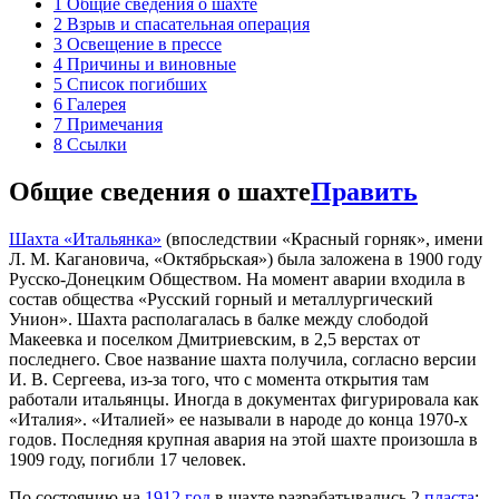
1
Общие сведения о шахте
2
Взрыв и спасательная операция
3
Освещение в прессе
4
Причины и виновные
5
Список погибших
6
Галерея
7
Примечания
8
Ссылки
Общие сведения о шахте
Править
Шахта «Итальянка»
(впоследствии «Красный горняк», имени
Л. М. Кагановича, «Октябрьская») была заложена в 1900 году
Русско-Донецким Обществом. На момент аварии входила в
состав общества «Русский горный и металлургический
Унион». Шахта располагалась в балке между слободой
Макеевка и поселком Дмитриевским, в 2,5 верстах от
последнего. Свое название шахта получила, согласно версии
И. В. Сергеева, из-за того, что с момента открытия там
работали итальянцы. Иногда в документах фигурировала как
«Италия». «Италией» ее называли в народе до конца 1970-х
годов. Последняя крупная авария на этой шахте произошла в
1909 году, погибли 17 человек.
По состоянию на
1912 год
в шахте разрабатывались 2
пласта
: