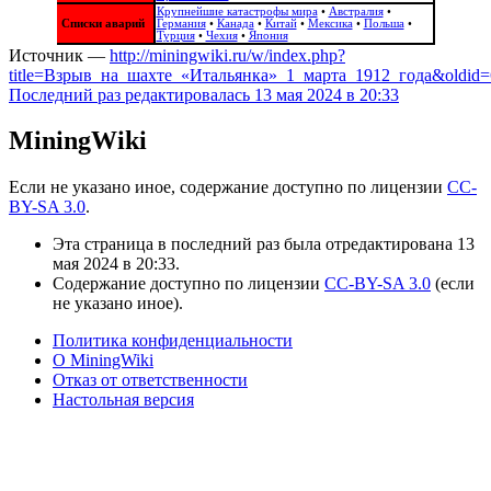
Крупнейшие катастрофы мира
•
Австралия
•
Списки аварий
Германия
•
Канада
•
Китай
•
Мексика
•
Польша
•
Турция
•
Чехия
•
Япония
Источник —
http://miningwiki.ru/w/index.php?
title=Взрыв_на_шахте_«Итальянка»_1_марта_1912_года&oldid
Последний раз редактировалась 13 мая 2024 в 20:33
MiningWiki
Если не указано иное, содержание доступно по лицензии
CC-
BY-SA 3.0
.
Отпевание под открытым небом
Эта страница в последний раз была отредактирована 13
мая 2024 в 20:33.
Содержание доступно по лицензии
CC-BY-SA 3.0
(если
не указано иное).
Политика конфиденциальности
О MiningWiki
Отказ от ответственности
Настольная версия