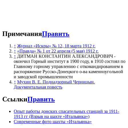
Примечания
Править
Трупы погибших углекопов в бараке
↑
Журнал «Искры» № 12, 18 марта 1912 г.
↑
«Правда» № 1 от 22 апреля (5 мая) 1912 г.
↑
ДИТМАН КОНСТАНТИН АЛЕКСАНДРОВИЧ -
окончил Горный институт в 1900 году, в 1910 состоял по
Главному горному управлению с откомандированием в
распоряжение Русско-Донецкого о-ва каменноугольной
и заводской промышленности
↑
Мухин В. Е. Поднадзорный Черницын.
Документальная повесть
Ссылки
Править
Опыт работы донских спасательных станций за 1911-
1913 гг (Взрыв на шахте «Итальянка»)
Современные фото шахты «Итальянка»