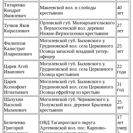
Титаренко
Макеевской вол. и слободы
40
Кондрат
крестьянин
лет
Яковлевич
Орловской губ. Малоархангельского
Тучков Яков
27
у. Верхососенской вол. деревни
Кириллович
лет
Нижне-Верхососенки крестьянин
Могилевской губ. Быховского у.
Филиппов
Грудиновской вол. села Церковного
25
Калистрат
Осовца запасной младший унтер-
лет
Иларионович
офицер
Могилевской губ. Быховского у.
Царев Агей
22
Грудиновской вол. села Церковного
Иванович
года
Осовца крестьянин
Царев
Могилевской губ. Быховского у.
31
Ксенофонт
Грудиновской вол. села Церковного
год
Игнатьевич
Осовца ефрейтор из крестьян
Шалухин
Могилевской губ. Чериковского у.
25
Василий
Полужской вол. деревни Брылевки
лет
Малахович
крестьянин
17
Беличенко
ОВД Таганрогского округа
лет
Григорий
Артемовской вол. пос. Карпово-
умер