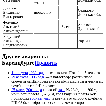
Сергеевич
Донецкая обл.
участка
Дорохов
Селидово,
Владимир
проходчик
Донецкая обл.
Викторович
Фоменко
Алчевск,
Анатолий
48 лет
Луганская обл.
Александрович
Хорунжий
Александр
Украина
Владимирович
Другие аварии на
Баренцбурге
Править
11 августа
1989 года
— взрыв газа. Погибли 5 человек.
29 августа
1996 года
— в катастрофе российского
самолета на Шпицбергене погибли шахтеры и члены их
семей — всего 141 человек.
25 марта
2001 года
в южной
лаве
№ 28 (длина 200 м,
мощность пласта 1,3-1,7 м, угол падения пласта 6-8°)
произошел
горный удар
, в результате которого комбайн
ГШ-68 был отброшен к секциям механизированной