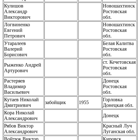
Кулишов
Новошахтинск
Александр
Ростовская
Викторович
обл.
Логвиненко
Новошахтинск
Евгений
Ростовская
Петрович
обл.
Утаралеев
Белая Калитва
Валерий
Ростовская
Борисович
обл.
ст. Кечетовская
Рыженко Андрей
Ростовская
Артурович
обл.
Растеряев
Донецк
Владимир
Ростовская
Васильевич
обл.
Кутаев Николай
Горловка
забойщик
1955
Дмитриевич
Донецкая обл.
Кора Николай
Донецк
Александрович
Рябов Виктор
Красный Луч
Александрович
Луганская обл.
Войтюк Виктор
Кировск