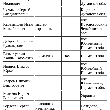
Иванович
Луганская обл.
Чумаков Сергей
Кировск
Владимирович
Луганская обл.
пос.
Карамышев Иван
мастер-
Красногорский
Михайлович
взрывник
Челябинская
обл.
пос.
Дубров Геннадий
Юбилейный
Рудольфович
Пермская обл.
Рахматуллин
проходчик
1948
Пермская обл.
Халим Каюмович
пос.
Иванов Виктор
Юбилейный
Юрьевич
Пермская обл.
пос.
Уваров Николай
Юбилейный,
Викторович
Пермская обл.
Беликов Вадим
Украина
Валерьевич
помощник
Гордеев Сергей
Селидово,
начальника