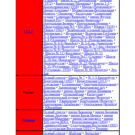
го ноября
•
имени К. Е. Ворошилова
•
Зиминка
(1972)
•
Капитальная (Марковка)
•
Ключи 1-3
•
Краснолиманская (1958)
•
Мария (Первомайск)
•
Мария (Горловка)
•
Мушкетовская-Вертикальная
•
Новатор
•
Пионерка
•
Распадская
•
Салаирский
рудник
•
Северная (Кемерово)
•
имени Фрунзе
(Кривой Рог)
•
Центральная (Кемерово)
•
Центральная-Белянка
•
Центральная-Ирмино
•
Южнодонбасская №1
•
Юр-Шор
•
Юнком (1959)
•
Юнком (1965)
•
Челябинский угольный бассейн
•
СССР
Чертинская-1
•
Ягуновская
•
Ясиновская-Глубокая
•
№ 1 Капитальная
•
Шахта № 2 Врубовка
•
Шахта
№ 4 (Осинники)
•
Шахта № 4 «Нововолынская»
•
Шахта № 4-6 (Копейск)
•
№ 5-6 им. Димитрова
•
Шахта № 6 (Воркута)
•
Шахта № 7-7-бис (Артем)
•
Шахта № 8 (Черногорск)
•
Шахта №11 (Норильск)
•
Шахта № 12 (Киселёвск)
•
Шахта № 13
(Шахтантрацит)
•
Шахта №17 (Сталино)
•
Шахта
№ 18-бис (Караганда)
•
Шахта № 20
(Болоховуголь)‎
•
Шахта № 23 (Караганда)
•
Шахта
№ 31 (Рутченково, 1931)
•
Шахта № 31
(Рутченково, 1959)
•
Шахта № 40 (Воркута)
•
Эге-
Хая
Полный список
•
Шахта № 7
•
№ 1-5 Баренцбург
•
Воркутинская (1995)
•
Воркутинская (2013)
•
Есаульская
•
Естюнинская
•
Западная-Капитальная
•
Зиминка
•
Зыряновская
•
Карачаевское ш/у
•
Комсомолец
•
имени Ленина
•
имени Шевякова
•
Россия
Листвяжная
•
Первомайская
•
Распадская
•
Расвумчоррский рудник
•
Северная (Воркута)
•
Тайжина
•
Ульяновская
•
Центральная (Воркута)
•
Центральная (Забайкалье)
•
Центральная (Копейск)
•
Юбилейная
Полный список
•
имени Бажанова
•
имени Баракова
•
имени Засядько
•
имени Карла Маркса
•
имени
Кирова(Макеевка)
•
имени Скочинского
•
имени
Украина
ХІХ съезда КПСС
•
Краснолиманская (2004)
•
Славяносербская
•
Суходольская-Восточная (1992)
•
Суходольская-Восточная (2011)
•
Украина
Полный список
•
Абайская
•
Актасская
•