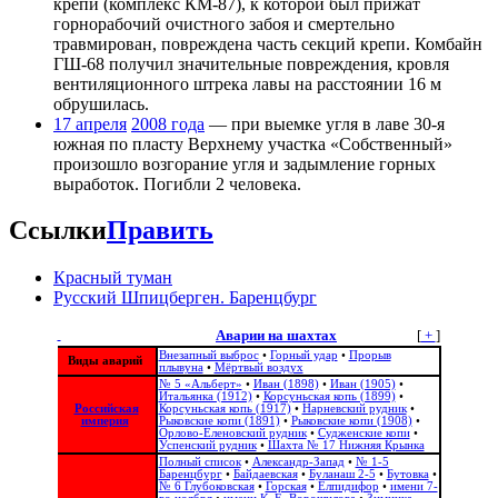
крепи (комплекс КМ-87), к которой был прижат
горнорабочий очистного забоя и смертельно
травмирован, повреждена часть секций крепи. Комбайн
ГШ-68 получил значительные повреждения, кровля
вентиляционного штрека лавы на расстоянии 16 м
обрушилась.
17 апреля
2008 года
— при выемке угля в лаве 30-я
южная по пласту Верхнему участка «Собственный»
произошло возгорание угля и задымление горных
выработок. Погибли 2 человека.
Ссылки
Править
Красный туман
Русский Шпицберген. Баренцбург
Аварии на шахтах
[
+
]
Внезапный выброс
•
Горный удар
•
Прорыв
Виды аварий
плывуна
•
Мёртвый воздух
№ 5 «Альберт»
•
Иван (1898)
•
Иван (1905)
•
Итальянка (1912)
•
Корсуньская копь (1899)
•
Российская
Корсуньская копь (1917)
•
Нарневский рудник
•
империя
Рыковские копи (1891)
•
Рыковские копи (1908)
•
Орлово-Еленовский рудник
•
Судженские копи
•
Успенский рудник
•
Шахта № 17 Нижняя Крынка
Полный список
•
Александр-Запад
•
№ 1-5
Баренцбург
•
Байдаевская
•
Буланаш 2-5
•
Бутовка
•
№ 6 Глубоковская
•
Горская
•
Елпидифор
•
имени 7-