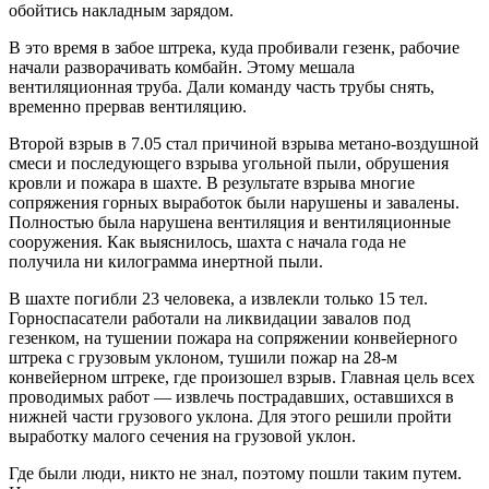
обойтись накладным зарядом.
В это время в забое штрека, куда пробивали гезенк, рабочие
начали разворачивать комбайн. Этому мешала
вентиляционная труба. Дали команду часть трубы снять,
временно прервав вентиляцию.
Второй взрыв в 7.05 стал причиной взрыва метано-воздушной
смеси и последующего взрыва угольной пыли, обрушения
кровли и пожара в шахте. В результате взрыва многие
сопряжения горных выработок были нарушены и завалены.
Полностью была нарушена вентиляция и вентиляционные
сооружения. Как выяснилось, шахта с начала года не
получила ни килограмма инертной пыли.
В шахте погибли 23 человека, а извлекли только 15 тел.
Горноспасатели работали на ликвидации завалов под
гезенком, на тушении пожара на сопряжении конвейерного
штрека с грузовым уклоном, тушили пожар на 28-м
конвейерном штреке, где произошел взрыв. Главная цель всех
проводимых работ — извлечь пострадавших, оставшихся в
нижней части грузового уклона. Для этого решили пройти
выработку малого сечения на грузовой уклон.
Где были люди, никто не знал, поэтому пошли таким путем.