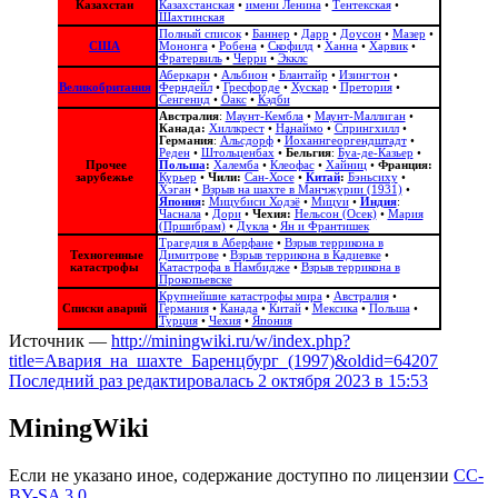
Казахстан
Казахстанская
•
имени Ленина
•
Тентекская
•
Шахтинская
Полный список
•
Баннер
•
Дарр
•
Доусон
•
Мазер
•
США
Мононга
•
Робена
•
Скофилд
•
Ханна
•
Харвик
•
Фратервиль
•
Черри
•
Экклс
Аберкарн
•
Альбион‎
•
Блантайр
•
Изингтон
•
Великобритания
Ферндейл
•
Гресфорде
•
Хускар
•
Претория
•
Сенгенид
•
Оакс
•
Кэдби
Австралия
:
Маунт-Кембла
•
Маунт-Маллиган
•
Канада:
Хиллкрест
•
Нанаймо
•
Спрингхилл
•
Германия
:
Альсдорф
•
Йоханнгеоргендштадт
•
Реден
•
Штольценбах
•
Бельгия
:
Буа-де-Казьер
•
Прочее
Польша
:
Халемба
•
Клеофас
•
Хайниц
•
Франция:
зарубежье
Курьер
•
Чили:
Сан-Хосе
•
Китай
:
Бэньсиху
•
Хэган
•
Взрыв на шахте в Манчжурии (1931)
•
Япония
:
Мицубиси Ходзё
•
Мицуи
•
Индия
:
Часнала
•
Дори
•
Чехия:
Нельсон (Осек)
•
Мария
(Пршибрам)
•
Дукла
•
Ян и Франтишек
Трагедия в Аберфане
•
Взрыв террикона в
Техногенные
Димитрове
•
Взрыв террикона в Кадиевке
•
катастрофы
Катастрофа в Намбидже
•
Взрыв террикона в
Прокопьевске
Крупнейшие катастрофы мира
•
Австралия
•
Списки аварий
Германия
•
Канада
•
Китай
•
Мексика
•
Польша
•
Турция
•
Чехия
•
Япония
Источник —
http://miningwiki.ru/w/index.php?
title=Авария_на_шахте_Баренцбург_(1997)&oldid=64207
Последний раз редактировалась 2 октября 2023 в 15:53
MiningWiki
Если не указано иное, содержание доступно по лицензии
CC-
BY-SA 3.0
.