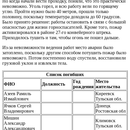
Но когда начали вести проходку, поняли, что это практически
невозможно. Уголь горел, и всю работу вели по горящему
углю. Пройти нужно было 40 метров, прошли только
половину, поскольку температура доходила до 60 градусов.
Было принято решение: работы остановить в связи с большой
опасностью для жизни горноспасателей. Кроме того, пожар
активизировался в районе 27-го конвейерного штрека.
Приходилось тушить и там, чтобы огонь не пошел дальше.
Из-за невозможности ведения работ место аварии было
затоплено, поскольку другим способом потушить пожар было
невозможго. Потом постепенно воду спустили, восстановили
грузовой уклон и извлекли тела.
Список погибших
Год
Место
ФИО
Должность
рождения
жительства
Азеев Рамиль
Киреевск
Измайлович
Тульская обл.
Ячков Сергей
Донецк
Владимирович
Ростовская обл
Мишин
Климовск
Александр
Тульская обл.
Александрович