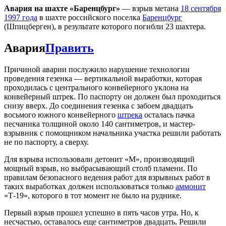
Авария на шахте «Баренцбург»
— взрыв метана
18 сентября
1997 года
в шахте российского поселка
Баренцбург
(Шпицберген), в результате которого погибли 23 шахтера.
Авария
Править
Причиной аварии послужило нарушение технологии
проведения гезенка — вертикальной выработки, которая
проходилась с центрального конвейерного уклона на
конвейерный штрек. По паспорту он должен был проходиться
снизу вверх. До соединения гезенка с забоем двадцать
восьмого южного конвейерного
штрека
осталась пачка
песчаника толщиной около 140 сантиметров, и мастер-
взрывник с помощником начальника участка решили работать
не по паспорту, а сверху.
Для взрыва использовали детонит «М», производящий
мощный взрыв, но выбрасывающий столб пламени. По
правилам безопасного ведения работ для взрывных работ в
таких выработках должен использоваться только
аммонит
«Т-19», которого в тот момент не было на руднике.
Первый взрыв прошел успешно в пять часов утра. Но, к
несчастью, оставалось еще сантиметров двадцать. Решили